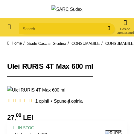
Search...
Scule Casa si Gradina
CONSUMABILE
CONSUMABILE 
home
Ulei RURIS 4T Max 600 ml
1 opinii
•
Spune-ţi opinia
00
27
LEI
,
IN STOC