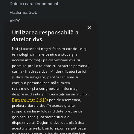
Date cu caracter personal
Platforma SOL
ANPC
×
Despre Cookies
Utilizarea responsabilă a
datelor dvs.
Retragere din contract
Noi și partenerii noștri folosim cookie-uri și
tehnologii similare pentru a stoca și a
accesa informații pe dispozitivul dvs. și
pentru a prelucra date cu caracter personal,
cum ar fi adresa dvs. IP, identificatori unici
și date de navigare, pentru reclame și
conținut personalizat, măsurarea
reclamelor și a conținutului, informații
despre audiență și îmbunătățirea serviciilor.
Furnizori terți (1910)
pot, de asemenea,
prelucra datele dvs. în aceste și alte
scopuri, inclusiv folosind date precise de
geolocalizare și caracteristici ale
dispozitivului. Opțiunile dvs. se aplică doar
acestui site web. Unii furnizori se pot baza
pe interes legitim în loc de consimțământ;