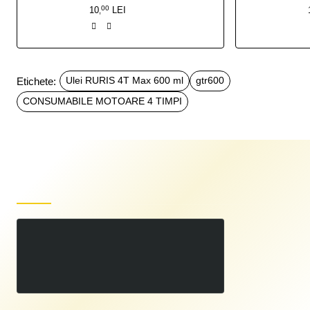
00
10
LEI
,
Etichete:
Ulei RURIS 4T Max 600 ml
gtr600
CONSUMABILE MOTOARE 4 TIMPI
Produse recent vizualizate
Ulei RURIS 4T Max 600 ml
00
27
LEI
,