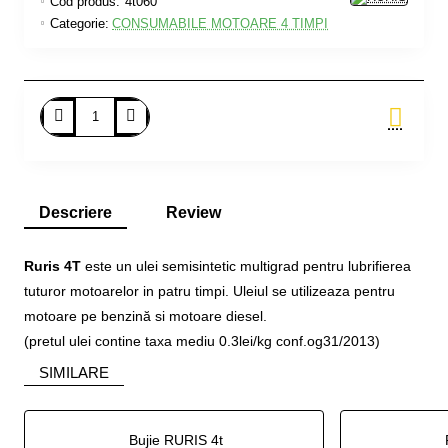
Cod produs:
4t060
Categorie:
CONSUMABILE MOTOARE 4 TIMPI
Adauga in Cos
Descriere
Review
Ruris 4T
este un ulei semisintetic multigrad pentru lubrifierea
tuturor motoarelor in patru timpi. Uleiul se utilizeaza pentru
motoare pe benzină si motoare diesel.
(pretul ulei contine taxa mediu 0.3lei/kg conf.og31/2013)
SIMILARE
Bujie RURIS 4t