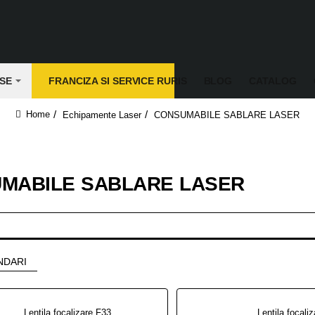
SE
FRANCIZA SI SERVICE RURIS
BLOG
CATALOG
Echipamente Laser
CONSUMABILE SABLARE LASER
home
MABILE SABLARE LASER
NDARI
Lentila focalizare F333 OD55 [203CL pulse]