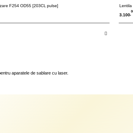
lizare F254 OD55 [203CL pulse]
Lentila
0
,
3.100
 in Cos
A
ntru aparatele de sablare cu laser.