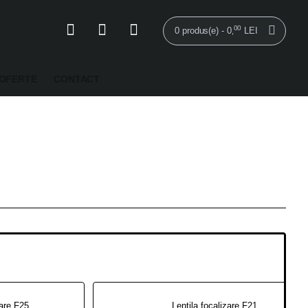
00
0 produs(e) - 0
LEI
,
OFERTE
CONTACT
Lentila focalizare F254 OD55 [203CL pulse]
Lentila focalizare F210 OD55 [203CL pulse]