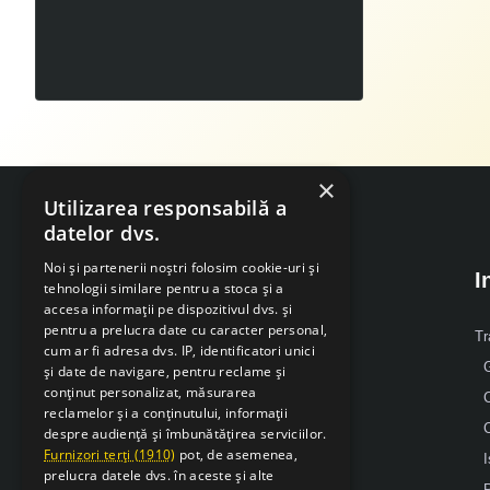
burghiu ruris cobalt hss metal 9.5 mm
00
21
LEI
,
×
Utilizarea responsabilă a
datelor dvs.
Noi și partenerii noștri folosim cookie-uri și
I
tehnologii similare pentru a stoca și a
accesa informații pe dispozitivul dvs. și
pentru a prelucra date cu caracter personal,
Despre Noi
Tr
cum ar fi adresa dvs. IP, identificatori unici
G
și date de navigare, pentru reclame și
Mobil: 0371 238 338
conținut personalizat, măsurarea
reclamelor și a conținutului, informații
Email: office [@] sarcsudex.ro
despre audiență și îmbunătățirea serviciilor.
Relatii cu clientii
Furnizori terți (1910)
pot, de asemenea,
I
prelucra datele dvs. în aceste și alte
P