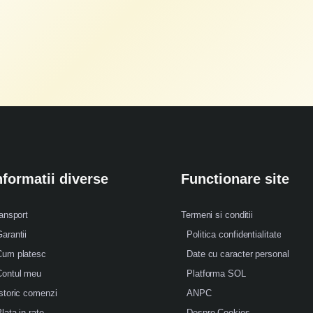
nformatii diverse
Functionare site
ansport
Termeni si conditii
arantii
Politica confidentialitate
Cum platesc
Date cu caracter personal
Contul meu
Platforma SOL
storic comenzi
ANPC
lata in rate
Despre Cookies