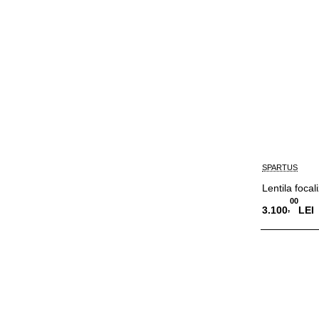
SPARTUS
Lentila foca
00
,
3.100
LEI
Adauga