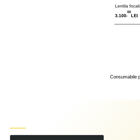
Lentila foca
00
,
3.100
LEI
Adauga
Consumabile pe
Produse recent vizualizate