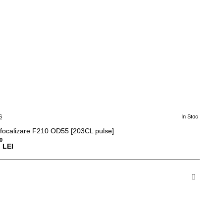
S
In Stoc
 focalizare F210 OD55 [203CL pulse]
0
LEI
dauga in Cos