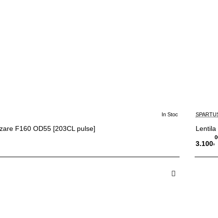
In Stoc
SPARTU
lizare F160 OD55 [203CL pulse]
Lentila
0
,
3.100
 in Cos
A