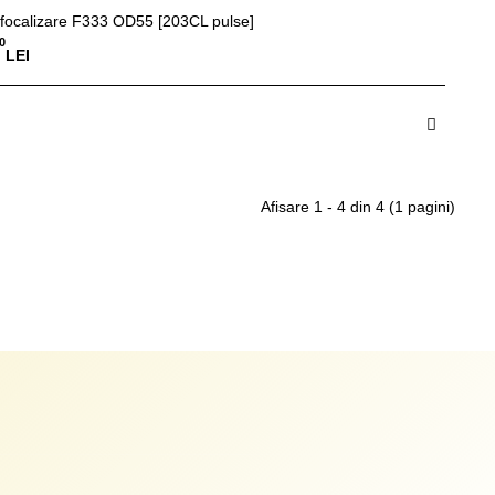
 focalizare F333 OD55 [203CL pulse]
0
LEI
dauga in Cos
Afisare 1 - 4 din 4 (1 pagini)