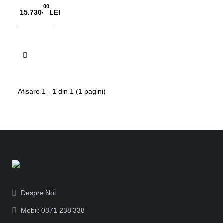
pe roti,
00
,
15.730
LEI
sistem
D16, cu
sertare,
Adauga in Cos
dulap si
set de
scule cu
62 de
piese
Afisare 1 - 1 din 1 (1 pagini)
Despre Noi
Mobil: 0371 238 338