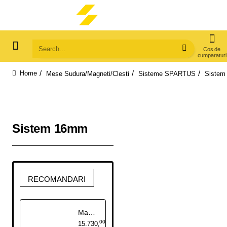
Search...
Mese Sudura/Magneti/Clesti
Sisteme SPARTUS
Siste
home
Sistem 16mm
RECOMANDARI
Masa de sudura 1200x750x820mm pe roti, sistem D16, cu sertare, dulap si set de scule cu 62 de piese
00
15.730
,