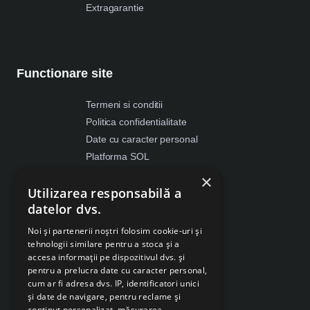
Extragarantie
Functionare site
Termeni si conditii
Politica confidentialitate
Date cu caracter personal
Platforma SOL
ANPC
×
Utilizarea responsabilă a
Despre Cookies
datelor dvs.
Retragere din contract
Noi și partenerii noștri folosim cookie-uri și
tehnologii similare pentru a stoca și a
accesa informații pe dispozitivul dvs. și
pentru a prelucra date cu caracter personal,
cum ar fi adresa dvs. IP, identificatori unici
și date de navigare, pentru reclame și
conținut personalizat, măsurarea