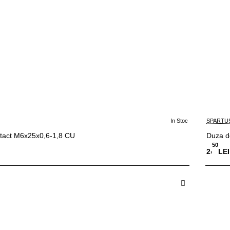
In Stoc
SPARTU
tact M6x25x0,6-1,8 CU
Duza d
50
,
2
LEI
 in Cos
A