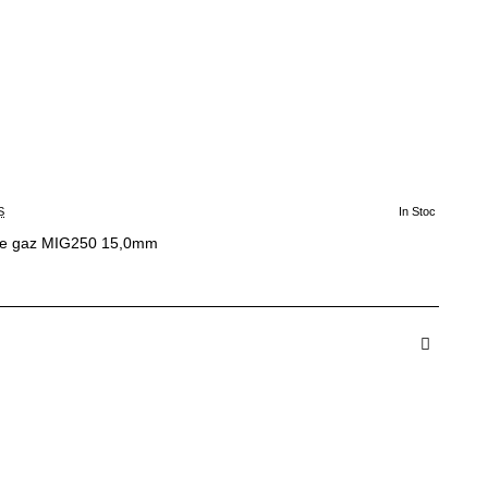
S
In Stoc
e gaz MIG250 15,0mm
dauga in Cos