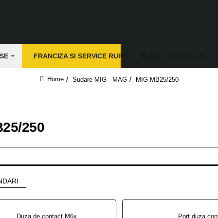
SE
FRANCIZA SI SERVICE RURIS
BLOG
CATALOG
Sudare MIG - MAG
MIG MB25/250
home
25/250
NDARI
Duza de contact M6x28x0,8-1,6 CU