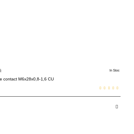
S
In Stoc
e contact M6x28x0,8-1,6 CU
dauga in Cos