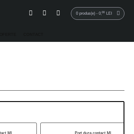
00
0 produs(e) - 0
LEI
,
OFERTE
CONTACT
Port duza contact MIG250 M8/L=35mm
Port duza contact MIG250 M6/L=35mm