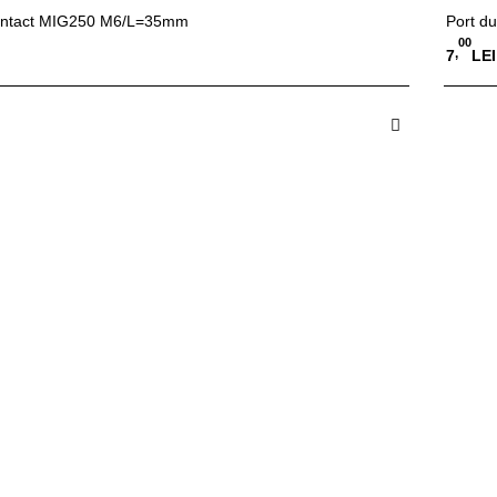
contact MIG250 M6/L=35mm
Port d
00
,
7
LEI
 in Cos
A