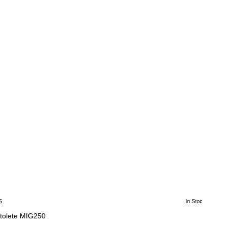
S
In Stoc
stolete MIG250