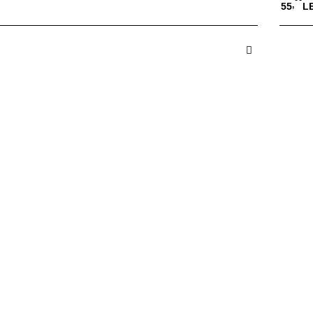
,
55
LE
 in Cos
A