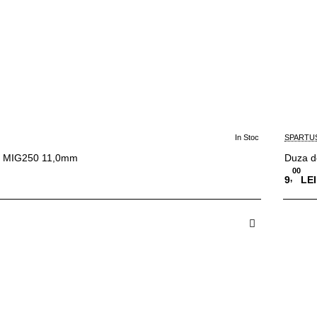
In Stoc
SPARTU
z MIG250 11,0mm
Duza d
00
,
9
LEI
 in Cos
A