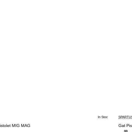
In Stoc
SPARTU
istolet MIG MAG
Gat Pi
00