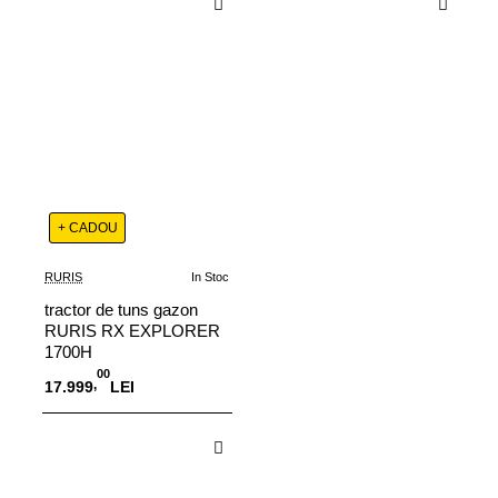
Adauga in Cos
Adauga in Cos
+ CADOU
RURIS
In Stoc
tractor de tuns gazon
RURIS RX EXPLORER
1700H
00
,
17.999
LEI
Adauga in Cos