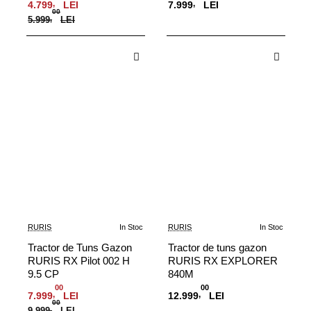
,
,
4.799
LEI
7.999
LEI
00
5.999
,
LEI
Adauga in Cos
Adauga in Cos
RURIS
In Stoc
RURIS
In Stoc
-20%
Tractor de Tuns Gazon
Tractor de tuns gazon
RURIS RX Pilot 002 H
RURIS RX EXPLORER
9.5 CP
840M
00
00
,
,
7.999
LEI
12.999
LEI
00
9.999
,
LEI