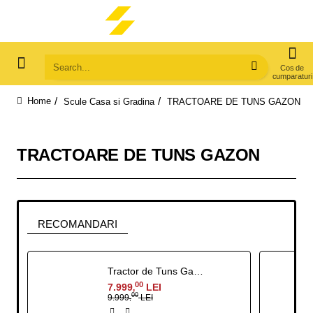
Search...
Scule Casa si Gradina
TRACTOARE DE TUNS GAZON
home
TRACTOARE DE TUNS GAZON
RECOMANDARI
Tractor de Tuns Gazon RURIS RX Pilot 002 H 9.5 CP
00
7.999
LEI
,
00
9.999
LEI
,