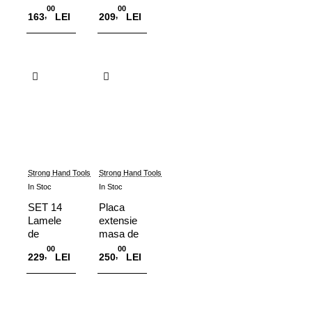
4 Buc
Magneti
00
00
,
,
163
LEI
209
LEI
si Ax
Ajustabil,
MagVise
Adauga in Cos
Adauga in Cos
Strong Hand Tools
Strong Hand Tools
In Stoc
In Stoc
SET 14
Placa
Lamele
extensie
de
masa de
Rezerva
sudura
00
00
,
,
229
LEI
250
LEI
Masa
Nomad™
Taiere cu
Plasma,
Adauga in Cos
Adauga in Cos
Rhino