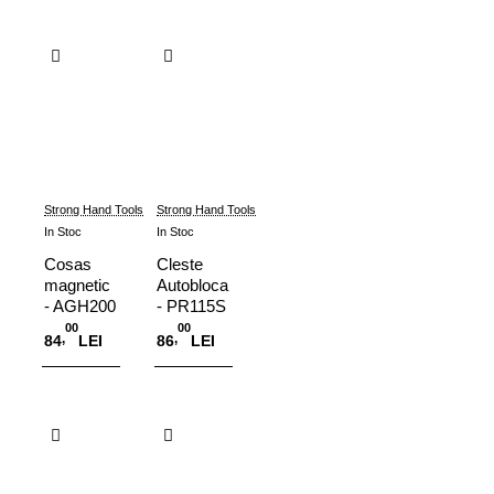
Adauga in Cos
Adauga in Cos
Strong Hand Tools
Strong Hand Tools
In Stoc
In Stoc
Cosas
Cleste
magnetic
Autoblocant
- AGH200
- PR115S
00
00
,
,
84
LEI
86
LEI
Adauga in Cos
Adauga in Cos