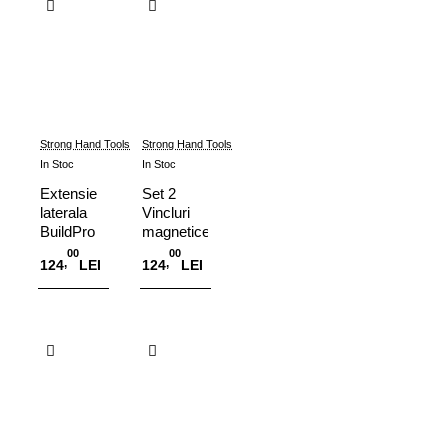
Strong Hand Tools
Strong Hand Tools
In Stoc
In Stoc
Extensie
Set 2
laterala
Vincluri
BuildPro
magnetice
si/sau
interior-
00
00
,
,
124
LEI
124
LEI
Rhino
exterior,
Cart
forta 14
kg,
Adauga in Cos
Adauga in Cos
MST327