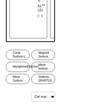
Vinclu magnetic interior-exterior, 18kg, MLD600
Set 2 Vincluri Magnetice interior - exterior, MLDT350
00
00
61
73
,
,
LEI
LEI
Clesti
Magneti
Sudura si
Sudura
Cleme
Mese
Menghine&Vincluri
sudura
GPPH
Mese
Sisteme
Sudura
SPARTUS
SHT