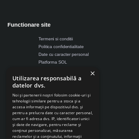
Functionare site
Termeni si conditii
Politica confidentialitate
Date cu caracter personal
Platforma SOL
ANPC
×
Utilizarea responsabilă a
Despre Cookies
datelor dvs.
Retragere din contract
Noi și partenerii noștri folosim cookie-uri și
tehnologii similare pentru a stoca și a
accesa informații pe dispozitivul dvs. și
pentru a prelucra date cu caracter personal,
cum ar fi adresa dvs. IP, identificatori unici
și date de navigare, pentru reclame și
conținut personalizat, măsurarea
reclamelor și a conținutului, informații