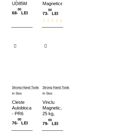
UD85M
Magnetice
interior -
00
00
,
68
LEI
,
73
LEI
exterior,
MLDT350
Adauga in Cos
Adauga in Cos
Strong Hand Tools
Strong Hand Tools
In Stoc
In Stoc
Cleste
Vinclu
Autoblocant
Magnetic,
- PR6
25 kg,
MS60
00
00
,
76
LEI
,
79
LEI