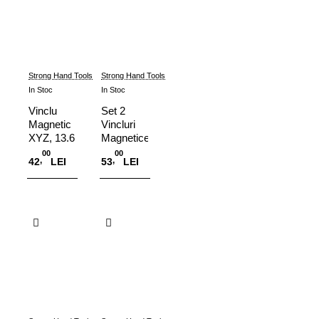
Strong Hand Tools
Strong Hand Tools
In Stoc
In Stoc
Vinclu
Set 2
Magnetic
Vincluri
XYZ, 13.6
Magnetice
kg,
Mici, forta
00
00
,
,
42
LEI
53
LEI
MS350A
10 kg,
MS346AT
Adauga in Cos
Adauga in Cos