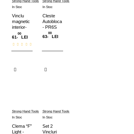
Strong Hand Tools
Strong Hand Tools
In Stoc
In Stoc
Vinclu
Cleste
magnetic
Autoblocant
interior-
- PR6S
exterior,
00
00
,
63
LEI
,
61
LEI
18kg,
MLD600
Adauga in Cos
Adauga in Cos
Strong Hand Tools
Strong Hand Tools
In Stoc
In Stoc
Clema “F”
Set 2
Light -
Vincluri