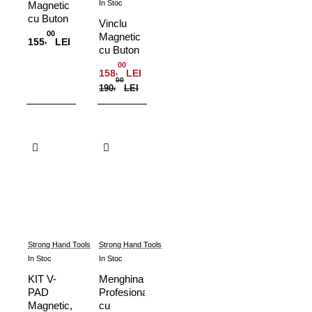
In Stoc
Magnetic
cu Buton
Vinclu
Adjust-
00
Magnetic
,
155
LEI
O™, 30
cu Buton
kg,
Adjust-
00
MSA45
,
158
LEI
O™, 40
00
190
,
LEI
kg,
MSA46-
HD
Adauga in Cos
Adauga in Cos
Strong Hand Tools
Strong Hand Tools
In Stoc
In Stoc
KIT V-
Menghina
PAD
Profesionala
Magnetic,
cu