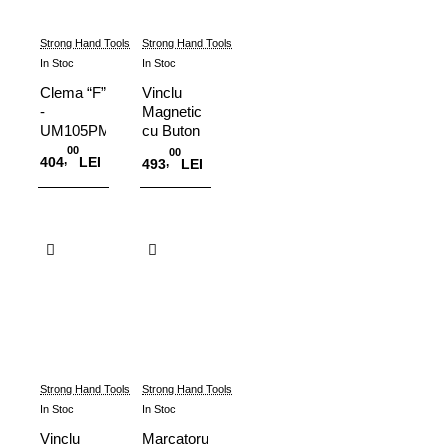
Strong Hand Tools
Strong Hand Tools
In Stoc
In Stoc
Clema “F”
Vinclu
-
Magnetic
UM105PM
cu Buton
Adjust-
00
00
,
404
LEI
,
493
LEI
O™, 75
kg,
MSA48-
Adauga in Cos
Adauga in Cos
HD
Strong Hand Tools
Strong Hand Tools
In Stoc
In Stoc
Vinclu
Marcatorul