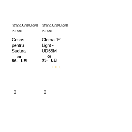
Strong Hand Tools
Strong Hand Tools
In Stoc
In Stoc
Cosas
Clema “F”
pentru
Light -
Sudura
UD65M
Eco -
00
00
,
93
LEI
,
86
LEI
AGH130
Adauga in Cos
Adauga in Cos