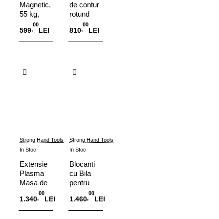
Magnetic,
de contur
55 kg,
rotund
MS2-80
RCM100
00
00
,
,
599
LEI
810
LEI
Adauga in Cos
Adauga in Cos
Strong Hand Tools
Strong Hand Tools
In Stoc
In Stoc
Extensie
Blocanti
Plasma
cu Bila
Masa de
pentru
Sudura
BuildPro /
00
00
,
,
1.340
LEI
1.460
LEI
Rhino
Rhino
Cart
Cart