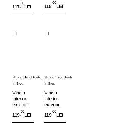
PR115
00
00
,
118
LEI
,
117
LEI
Adauga in Cos
Adauga in Cos
Strong Hand Tools
Strong Hand Tools
In Stoc
In Stoc
Vinclu
Vinclu
interior-
interior-
exterior,
exterior,
ajustabil,
ajustabil,
00
00
,
,
119
LEI
119
LEI
MLA450
MLA600
Adauga in Cos
Adauga in Cos