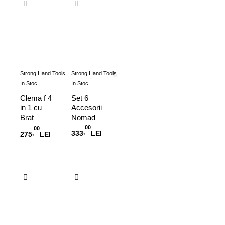
Cart
Strong Hand Tools
Strong Hand Tools
In Stoc
In Stoc
Clema f 4
Set 6
in 1 cu
Accesorii
Brat
Nomad
Reversibil
00
00
,
333
LEI
,
275
LEI
/Detasabil,
216 mm
Adauga in Cos
Adauga in Cos