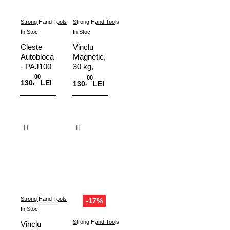
Strong Hand Tools
Strong Hand Tools
In Stoc
In Stoc
Cleste
Vinclu
Autoblocant
Magnetic,
- PAJ100
30 kg,
MS45
00
00
,
130
LEI
,
130
LEI
Adauga in Cos
Adauga in Cos
Strong Hand Tools
-17%
In Stoc
Strong Hand Tools
Vinclu