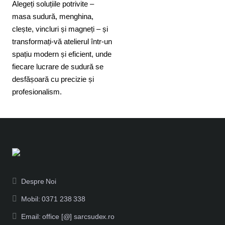
Alegeți soluțiile potrivite –
masa sudură, menghina,
clește, vincluri și magneți – și
transformați-vă atelierul într-un
spațiu modern și eficient, unde
fiecare lucrare de sudură se
desfășoară cu precizie și
profesionalism.
Despre Noi
Mobil: 0371 238 338
Email: office [@] sarcsudex.ro