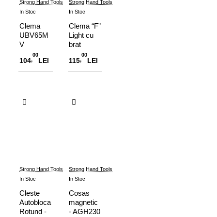
Strong Hand Tools
Strong Hand Tools
In Stoc
In Stoc
Clema
Clema “F”
UBV65M
Light cu
V
brat
MagSpring
reversibil
00
00
,
,
104
LEI
115
LEI
/
detasabil,
inel
Adauga in Cos
Adauga in Cos
opritor,
deschidere
165 mm,
UF65M
Strong Hand Tools
Strong Hand Tools
In Stoc
In Stoc
Cleste
Cosas
Autoblocant
magnetic
Rotund -
- AGH230