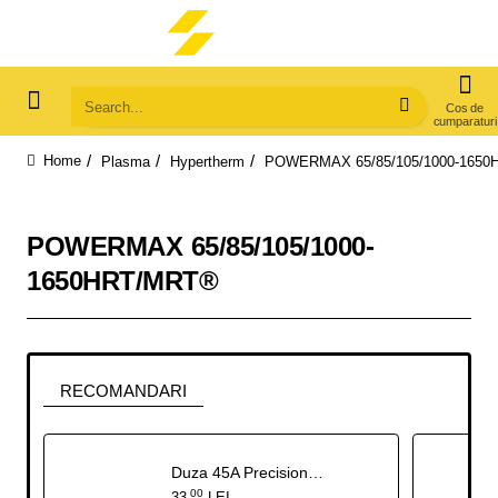
Search...
Plasma
Hypertherm
POWERMAX 65/85/105/1000-165
home
POWERMAX 65/85/105/1000-
1650HRT/MRT®
RECOMANDARI
Duza 45A Precision CUT- set 10 bucati
00
33
LEI
,