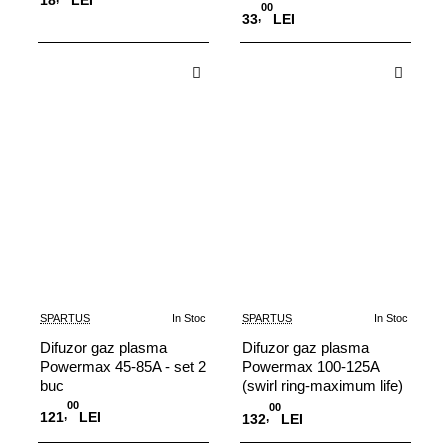
00
,
33
LEI
Adauga in Cos
Adauga in Cos
SPARTUS
In Stoc
SPARTUS
In Stoc
Difuzor gaz plasma
Difuzor gaz plasma
Powermax 45-85A - set 2
Powermax 100-125A
buc
(swirl ring-maximum life)
- set 2 buc
00
00
,
121
LEI
,
132
LEI