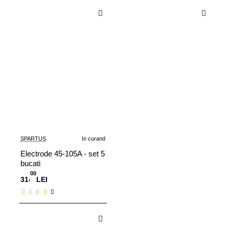
Adauga in Cos
Adauga in Cos
SPARTUS
In curand
Electrode 45-105A - set 5
bucati
00
,
31
LEI
In curand