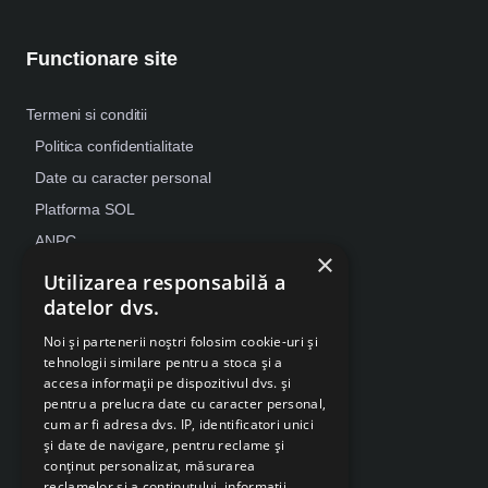
Functionare site
Termeni si conditii
Politica confidentialitate
Date cu caracter personal
Platforma SOL
ANPC
×
Despre Cookies
Utilizarea responsabilă a
datelor dvs.
Retragere din contract
Noi și partenerii noștri folosim cookie-uri și
tehnologii similare pentru a stoca și a
accesa informații pe dispozitivul dvs. și
pentru a prelucra date cu caracter personal,
cum ar fi adresa dvs. IP, identificatori unici
și date de navigare, pentru reclame și
conținut personalizat, măsurarea
reclamelor și a conținutului, informații