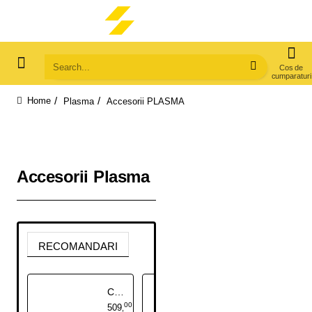
Search...
Plasma
Accesorii PLASMA
home
Accesorii Plasma
RECOMANDARI
Carucior Aparat Sudura cu Sertare
Distantier Plasma Arc S54-A80
00
00
509
14
,
,