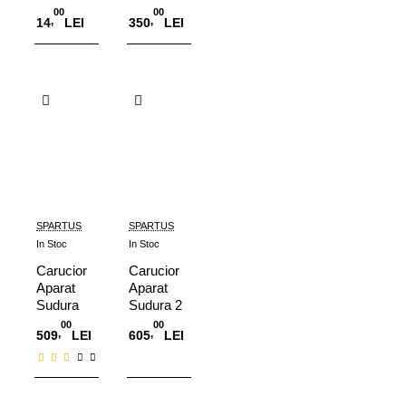
A80
polite
00
00
,
,
14
LEI
350
LEI
Adauga in Cos
Adauga in Cos
SPARTUS
SPARTUS
In Stoc
In Stoc
Carucior
Carucior
Aparat
Aparat
Sudura
Sudura 2
cu
roti
00
00
,
,
509
LEI
605
LEI
Sertare
Adauga in Cos
Adauga in Cos