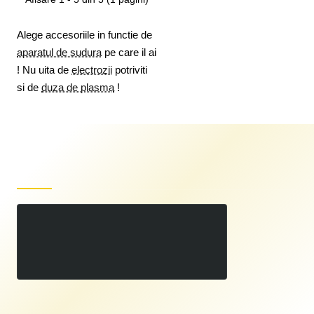
Alege accesoriile in functie de
aparatul de sudura
pe care il ai
! Nu uita de
electrozii
potriviti
si de
duza de plasma
!
Produse recent vizualizate
Carucior Aparat Sudura 2 roti
00
605
LEI
,