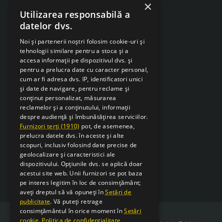
ANPC
×
Utilizarea responsabilă a
Despre Cookies
datelor dvs.
Retragere din contract
Noi și partenerii noștri folosim cookie-uri și
tehnologii similare pentru a stoca și a
accesa informații pe dispozitivul dvs. și
pentru a prelucra date cu caracter personal,
cum ar fi adresa dvs. IP, identificatori unici
și date de navigare, pentru reclame și
conținut personalizat, măsurarea
reclamelor și a conținutului, informații
despre audiență și îmbunătățirea serviciilor.
Furnizori terți (1910)
pot, de asemenea,
prelucra datele dvs. în aceste și alte
scopuri, inclusiv folosind date precise de
geolocalizare și caracteristici ale
dispozitivului. Opțiunile dvs. se aplică doar
acestui site web. Unii furnizori se pot baza
pe interes legitim în loc de consimțământ;
aveți dreptul să vă opuneți în
Setări de
publicitate
. Vă puteți retrage
consimțământul în orice moment în
Setări
cookie
.
Politica de confidențialitate