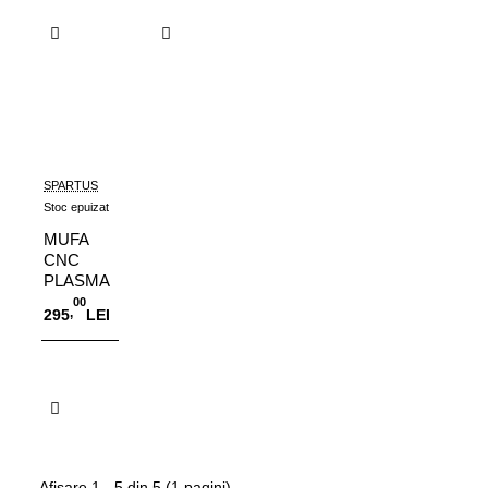
SPARTUS
Stoc epuizat
MUFA
CNC
PLASMA
00
,
295
LEI
Stoc epuizat
Afisare 1 - 5 din 5 (1 pagini)