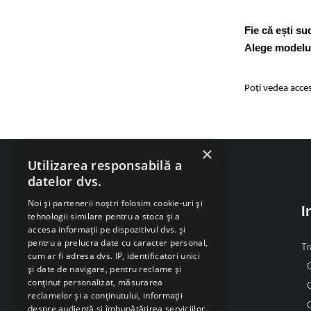
Fie că ești s
Alege modelul 
Poți vedea acces
×
Utilizarea responsabilă a
datelor dvs.
Noi și partenerii noștri folosim cookie-uri și
I
tehnologii similare pentru a stoca și a
accesa informații pe dispozitivul dvs. și
pentru a prelucra date cu caracter personal,
Despre Noi
Tr
cum ar fi adresa dvs. IP, identificatori unici
G
și date de navigare, pentru reclame și
Mobil: 0371 238 338
conținut personalizat, măsurarea
reclamelor și a conținutului, informații
Email: office [@] sarcsudex.ro
despre audiență și îmbunătățirea serviciilor.