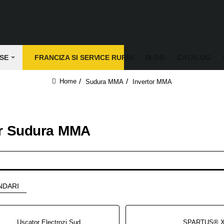
SE
FRANCIZA SI SERVICE RURIS
BLOG
CATALOG
Sudura MMA
Invertor MMA
home
or Sudura MMA
NDARI
Uscator Electrozi Sudura Portabil 5Kg