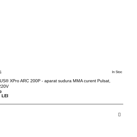
S
In Stoc
S® XPro ARC 200P - aparat sudura MMA curent Pulsat,
220V
0
LEI
dauga in Cos