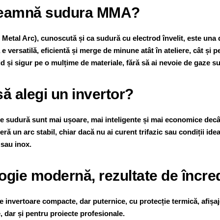
seamnă sudura MMA?
etal Arc), cunoscută și ca sudură cu electrod învelit, este una
e versatilă, eficientă și merge de minune atât în ateliere, cât ș
pid și sigur pe o mulțime de materiale, fără să ai nevoie de gaze
ă alegi un invertor?
de sudură sunt mai ușoare, mai inteligente și mai economice dec
oferă un arc stabil, chiar dacă nu ai curent trifazic sau condiții ide
i sau inox.
ogie modernă, rezultate de încre
ie invertoare compacte, dar puternice, cu protecție termică, afișaj
, dar și pentru proiecte profesionale.