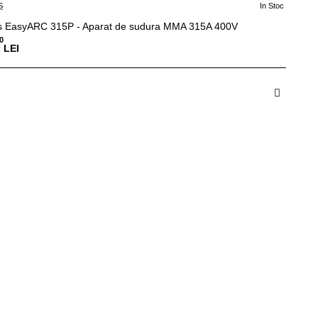
S
In Stoc
s EasyARC 315P - Aparat de sudura MMA 315A 400V
0
LEI
dauga in Cos