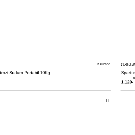
In curand
SPARTU
trozi Sudura Portabil 10Kg
Spartu
0
,
1.120
and
I