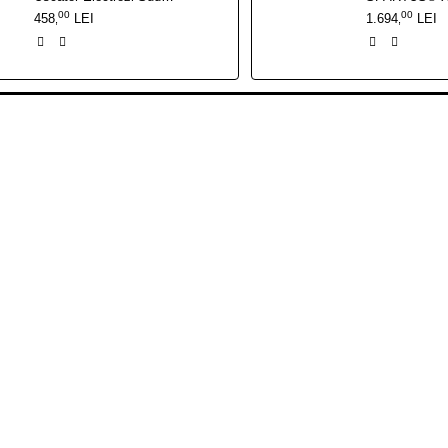
00
00
458
LEI
1.694
LEI
,
,