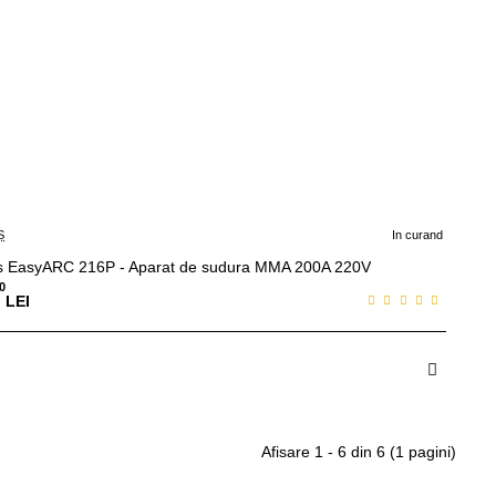
S
In curand
s EasyARC 216P - Aparat de sudura MMA 200A 220V
0
LEI
n curand
Afisare 1 - 6 din 6 (1 pagini)