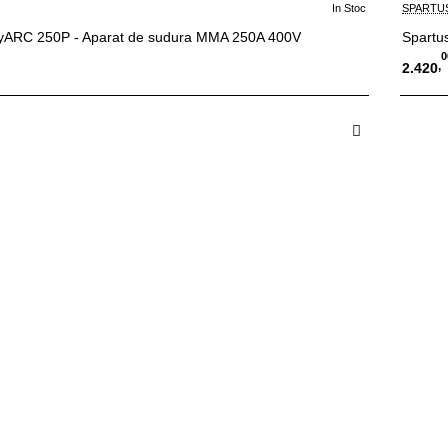
In Stoc
SPARTU
yARC 250P - Aparat de sudura MMA 250A 400V
Spartu
0
,
2.420
 in Cos
A