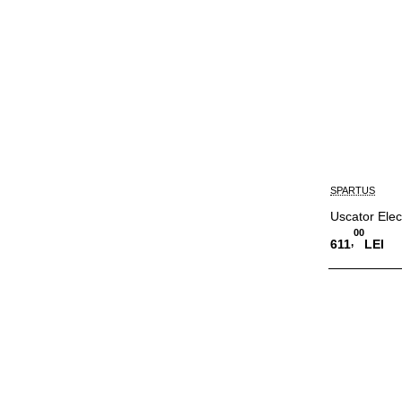
SPARTUS
Uscator Elec
00
,
611
LEI
In cur