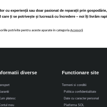
udor cu experiență sau doar pasionat de reparații prin gospodărie,
care ți se potrivește și lucrează cu încredere – noi îți livrăm rap
oriile potrivite pentru aceste aparate in categoria
Accesorii
nformatii diverse
Functionare site
ansport
Termeni si conditii
arantii
Politica confidentialitate
Cum platesc
Date cu caracter personal
Contul meu
Platforma SOL