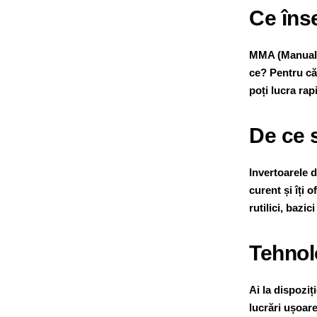
Ce în
MMA (Manual M
ce? Pentru că 
poți lucra ra
De ce s
Invertoarele 
curent și îți 
rutilici, bazic
Tehnol
Ai la dispoziț
lucrări ușoare