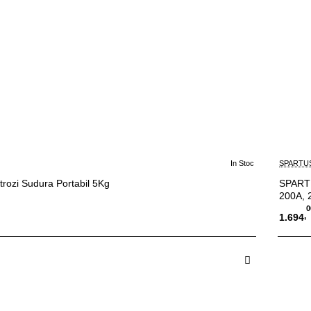
In Stoc
SPARTU
trozi Sudura Portabil 5Kg
SPARTU
200A, 
0
,
1.694
 in Cos
A