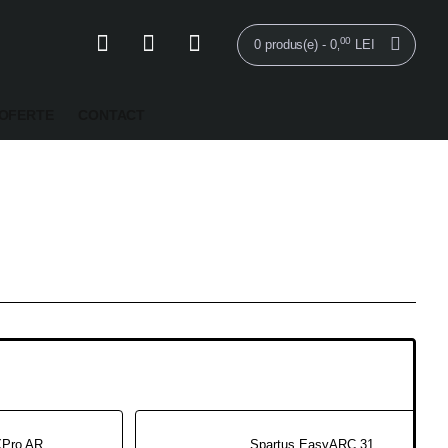
00
0 produs(e) - 0
LEI
,
OFERTE
CONTACT
SPARTUS® XPro ARC 200P - aparat sudura MMA curent Pulsat, 200A, 220V
Spartus EasyARC 315P - Aparat de sudura MMA 315A 400V