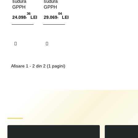
sudura
sudura
GPPH
GPPH
XWT
XWT
36
04
,
,
24.098
LEI
29.069
LEI
PLUS,
PRO,
ridicare
ridicare
hidraulica
hidraulica
Adauga in Cos
Adauga in Cos
Afisare 1 - 2 din 2 (1 pagini)
Produse recent vizualizate
Masa de sudura GPPH SMART 2000x1000