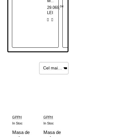
Masa de sudura GPPH XWT PRO, ridicare hidraulica
Masa de sudura GPPH XWT PLUS, ridicare hidraulica
04
36
29.069
24.098
,
,
LEI
LEI
GPPH
GPPH
In Stoc
In Stoc
Masa de
Masa de