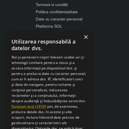
Termeni si conditii
Politica confidentialitate
Date cu caracter personal
Platforma SOL
ANPC
×
Utilizarea responsabilă a
Despre Cookies
datelor dvs.
Retragere din contract
Noi și partenerii noștri folosim cookie-uri și
tehnologii similare pentru a stoca și a
accesa informații pe dispozitivul dvs. și
pentru a prelucra date cu caracter personal,
cum ar fi adresa dvs. IP, identificatori unici
și date de navigare, pentru reclame și
conținut personalizat, măsurarea
reclamelor și a conținutului, informații
despre audiență și îmbunătățirea serviciilor.
Furnizori terți (1910)
pot, de asemenea,
prelucra datele dvs. în aceste și alte
scopuri, inclusiv folosind date precise de
geolocalizare și caracteristici ale
dispozitivului. Opțiunile dvs. se aplică doar