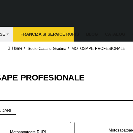
SE
FRANCIZA SI SERVICE RURIS
BLOG
CATALOG
Scule Casa si Gradina
MOTOSAPE PROFESIONALE
home
APE PROFESIONALE
NDARI
Motosapatoare RURIS 918 ACC PRO + roti cauciuc 6.00-12 + rarita + plug reversibil rev2 + roti metalice 500 18 CP