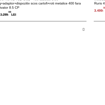
g+adaptor+dispozitiv scos cartofi+roti metalice 400 fara
Ruris 
ivator 8.5 CP
0
,
3.499
00
3.299
,
LEI
 in Cos
A