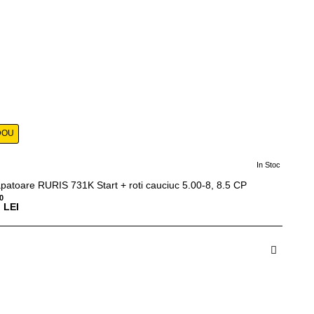
DOU
In Stoc
patoare RURIS 731K Start + roti cauciuc 5.00-8, 8.5 CP
0
LEI
dauga in Cos