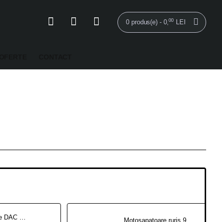
00
0 produs(e) - 0
LEI
,
OFERTE
CONTACT
Motosapatoare DAC 185 + roti cauciuc 5.00-8 8.5 CP
Motosapatoare ruris 918k PRO + roti cauciuc 6.00-12+rarita