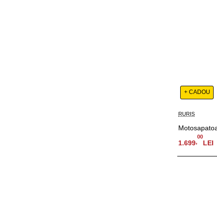
+ CADOU
RURIS
Motosapatoa
00
,
1.699
LEI
Adauga