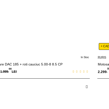
+ CA
In Stoc
RURIS
-15%
re DAC 185 + roti cauciuc 5.00-8 8.5 CP
Motosa
0
00
,
1.999
,
LEI
2.299
 in Cos
A