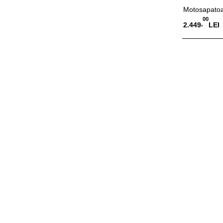
Motosapatoa
00
,
2.449
LEI
Adauga