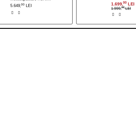
00
1.699
LEI
,
00
5.649
LEI
,
00
1.999
LEI
,