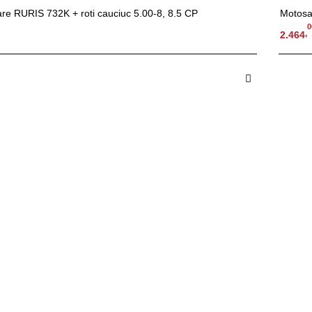
re RURIS 732K + roti cauciuc 5.00-8, 8.5 CP
Motosa
0
,
2.464
 in Cos
A