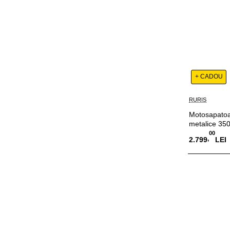
+ CADOU
RURIS
Motosapatoar
metalice 350
00
,
2.799
LEI
Adauga