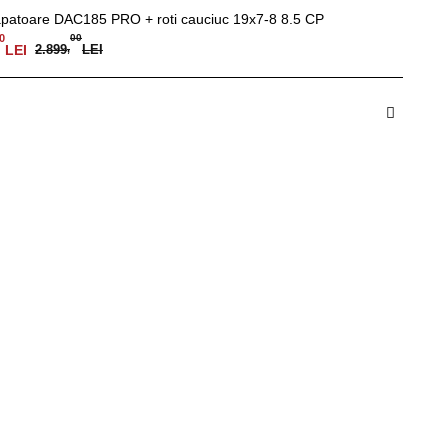
patoare DAC185 PRO + roti cauciuc 19x7-8 8.5 CP
0
00
LEI
2.899
,
LEI
dauga in Cos