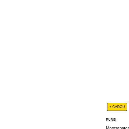
+ CADOU
RURIS
Motosapatoa