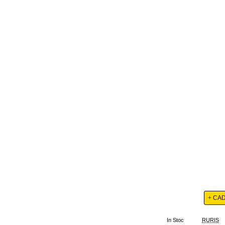
+ CA
In Stoc
RURIS