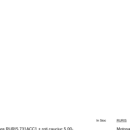
In Stoc
RURIS
-3%
re RURIS 731ACC1 + roti cauciuc 5.00-
Motosa