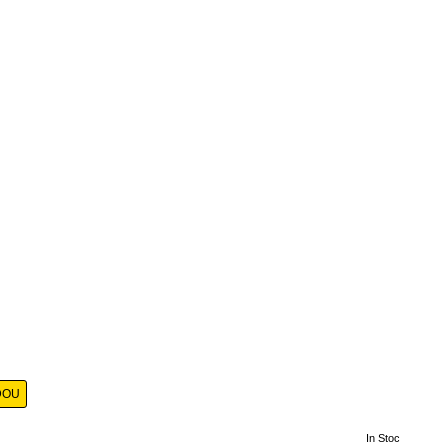
DOU
In Stoc
-15%