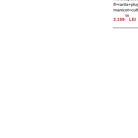
8+rarita+plu
manicot+cult
00
,
3.199
LEI
Adauga