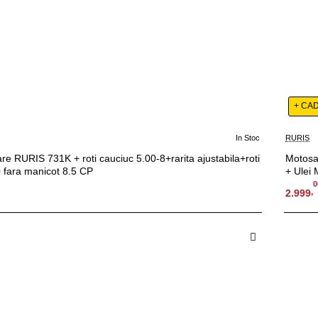
+ CA
In Stoc
RURIS
e RURIS 731K + roti cauciuc 5.00-8+rarita ajustabila+roti
Motosa
 fara manicot 8.5 CP
+ Ulei 
0
,
2.999
 in Cos
A