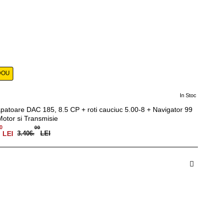
DOU
In Stoc
-12%
patoare DAC 185, 8.5 CP + roti cauciuc 5.00-8 + Navigator 99
Motor si Transmisie
0
00
LEI
3.406
,
LEI
dauga in Cos