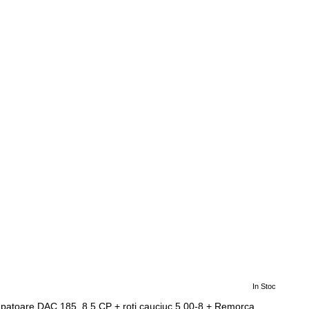
In Stoc
-10%
patoare DAC 185, 8.5 CP + roti cauciuc 5.00-8 + Remorca