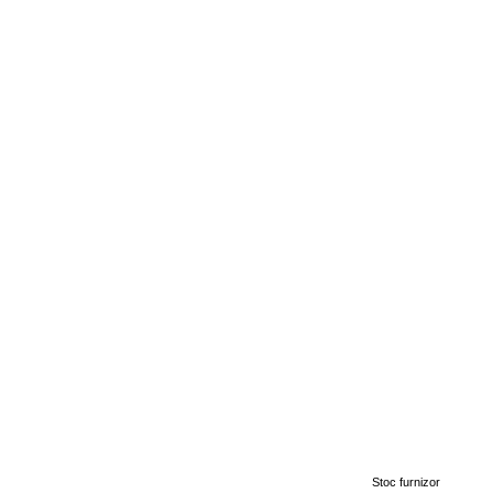
Stoc furnizor
-10%