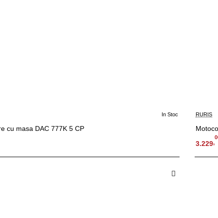
In Stoc
RURIS
re cu masa DAC 777K 5 CP
Motoco
0
,
3.229
 in Cos
A