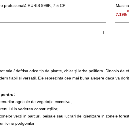
re profesională RURIS 999K, 7.5 CP
Masina
0
,
7.199
puizat
S
ot taia / defrisa orice tip de plante, chiar şi iarba poliflora. Dincolo de ef
rn fiabil si versatil. Ele reprezinta cea mai buna alegere daca va dorit
pentru:
nurilor agricole de vegetație excesiva;
nului in vederea construcțiilor;
nelor verzi in parcuri, peisaje sau lucrari de igienizare in zonele forest
nilor si podgoriilor