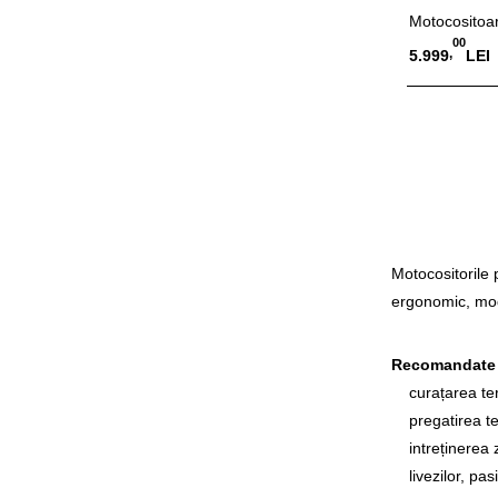
Motocositoa
00
,
5.999
LEI
Stoc e
Motocositorile p
ergonomic, mode
Recomandate 
curațarea tere
pregatirea tere
intreținerea zo
livezilor, pasiu