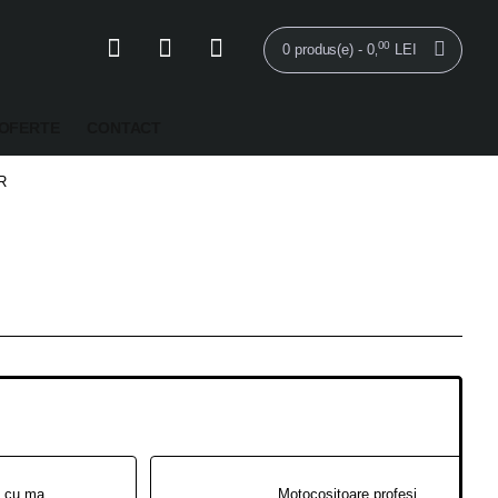
00
0 produs(e) - 0
LEI
,
OFERTE
CONTACT
R
Motocositoare cu masa DAC 777K 5 CP
Motocositoare profesională RURIS 999K, 7.5 CP