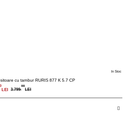
In Stoc
-15%
sitoare cu tambur RURIS 877 K 5.7 CP
0
00
LEI
3.799
,
LEI
dauga in Cos