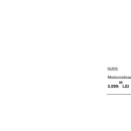
RURIS
Motocositoa
00
,
3.099
LEI
Adauga