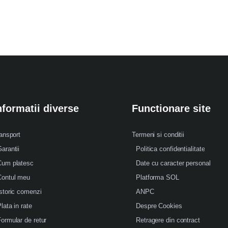
nformatii diverse
Functionare site
ansport
Termeni si conditii
arantii
Politica confidentialitate
Cum platesc
Date cu caracter personal
Contul meu
Platforma SOL
storic comenzi
ANPC
lata in rate
Despre Cookies
ormular de retur
Retragere din contract