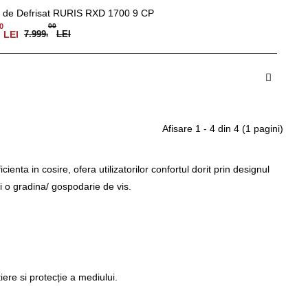
 de Defrisat RURIS RXD 1700 9 CP
0
00
LEI
7.999
,
LEI
toc furnizor
Afisare 1 - 4 din 4 (1 pagini)
icienta in cosire, ofera utilizatorilor confortul dorit prin designul
i o gradina/ gospodarie de vis.
iere si protecție a mediului.