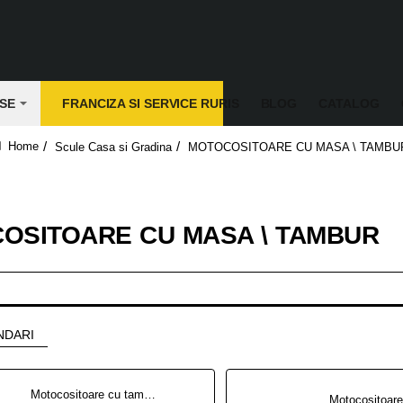
SE
FRANCIZA SI SERVICE RURIS
BLOG
CATALOG
Scule Casa si Gradina
MOTOCOSITOARE CU MASA \ TAMBU
home
OSITOARE CU MASA \ TAMBUR
NDARI
Motocositoare cu tambur RURIS 877 K 5.7 CP