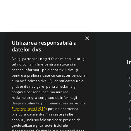
×
Utilizarea responsabilă a
datelor dvs.
Noi și partenerii noștri folosim cookie-uri și
I
tehnologii similare pentru a stoca și a
accesa informații pe dispozitivul dvs. și
pentru a prelucra date cu caracter personal,
Despre Noi
Tr
cum ar fi adresa dvs. IP, identificatori unici
G
și date de navigare, pentru reclame și
Mobil: 0371 238 338
conținut personalizat, măsurarea
reclamelor și a conținutului, informații
Email: office [@] sarcsudex.ro
despre audiență și îmbunătățirea serviciilor.
Relatii cu clientii
Furnizori terți (1910)
pot, de asemenea,
I
prelucra datele dvs. în aceste și alte
P
scopuri, inclusiv folosind date precise de
geolocalizare și caracteristici ale
F
dispozitivului. Opțiunile dvs. se aplică doar