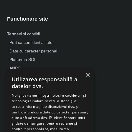
Functionare site
Termeni si conditii
Politica confidentialitate
Date cu caracter personal
Platforma SOL
ANPC
×
Despre Cookies
Utilizarea responsabilă a
datelor dvs.
Retragere din contract
Noi și partenerii noștri folosim cookie-uri și
tehnologii similare pentru a stoca și a
accesa informații pe dispozitivul dvs. și
pentru a prelucra date cu caracter personal,
cum ar fi adresa dvs. IP, identificatori unici
și date de navigare, pentru reclame și
conținut personalizat, măsurarea