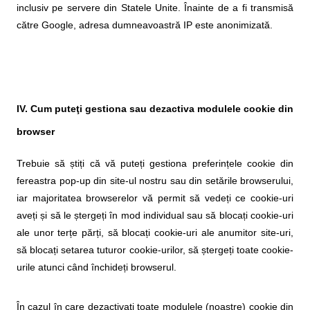
inclusiv pe servere din Statele Unite. Înainte de a fi transmisă
către Google, adresa dumneavoastră IP este anonimizată.
IV. Cum puteţi gestiona sau dezactiva modulele cookie din
browser
Trebuie să știți că vă puteți gestiona preferințele cookie din
fereastra pop-up din site-ul nostru sau din setările browserului,
iar majoritatea browserelor vă permit să vedeți ce cookie-uri
aveți și să le ștergeți în mod individual sau să blocați cookie-uri
ale unor terțe părți, să blocați cookie-uri ale anumitor site-uri,
să blocați setarea tuturor cookie-urilor, să ștergeți toate cookie-
urile atunci când închideți browserul.
În cazul în care dezactivați toate modulele (noastre) cookie din