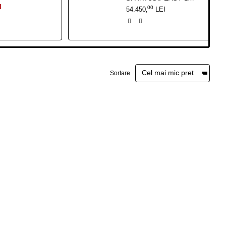
I
00
54.450
LEI
,
Sortare