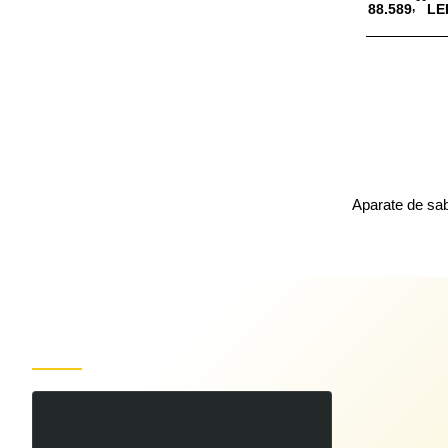
,
88.589
LE
Adauga
Aparate de sa
Produse recent vizualizate
carcasa inferioara
49
29
LEI
,