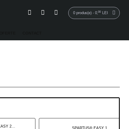
00
0 produs(e) - 0
LEI
,
OFERTE
CONTACT
SPARTUS® EASY 2000CL Dispozitiv de curățare cu laser 2000W
SPARTUS® EASY 1500CL Dispozitiv de curățare cu laser 1500W