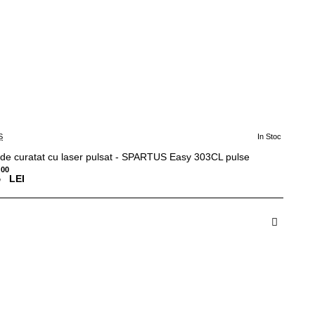
S
In Stoc
 de curatat cu laser pulsat - SPARTUS Easy 303CL pulse
00
,
LEI
dauga in Cos