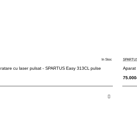
In Stoc
SPARTU
uratare cu laser pulsat - SPARTUS Easy 313CL pulse
Aparat
I
75.000
 in Cos
A