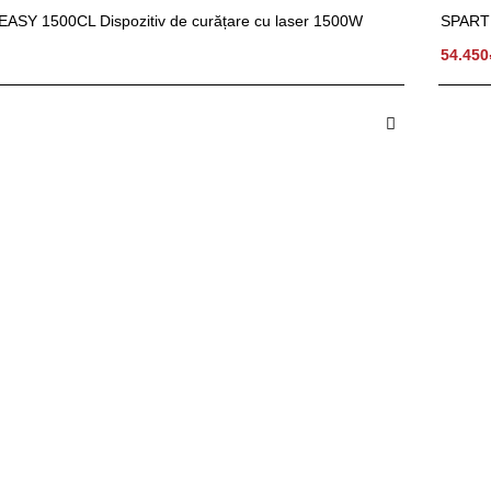
SY 1500CL Dispozitiv de curățare cu laser 1500W
SPARTU
I
54.450
 in Cos
A