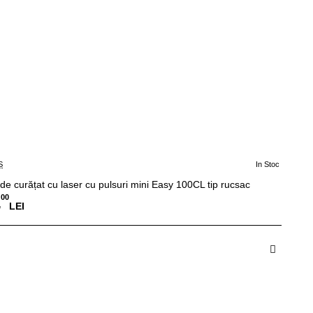
S
In Stoc
de curățat cu laser cu pulsuri mini Easy 100CL tip rucsac
00
,
LEI
dauga in Cos