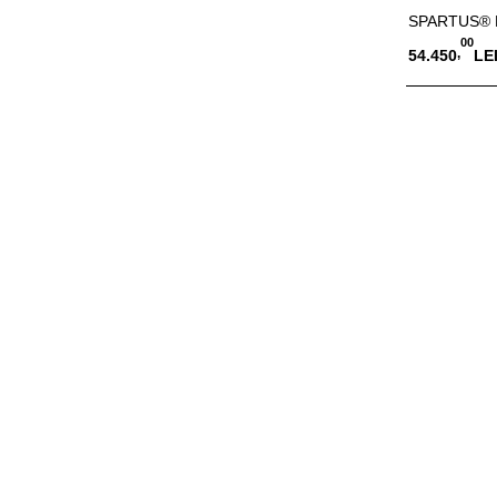
SPARTUS® EA
00
,
54.450
LE
Adauga