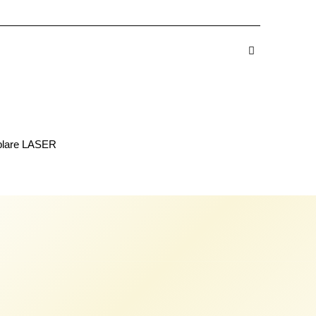
I
 in Cos
blare LASER