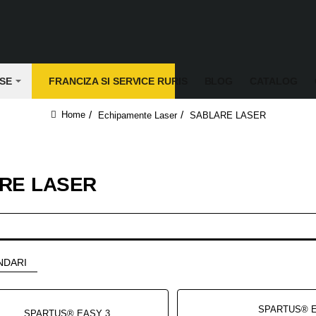
SE
FRANCIZA SI SERVICE RURIS
BLOG
CATALOG
Echipamente Laser
SABLARE LASER
home
RE LASER
NDARI
SPARTUS® EASY 3000CL Dispozitiv de curățare cu laser 3000W