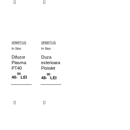
SPARTUS
SPARTUS
In Stoc
In Stoc
Difuzor
Duza
Plasma
exterioara
PT40
Pistolet
Plasma
00
00
,
40
LEI
,
48
LEI
PT40
Adauga in Cos
Adauga in Cos