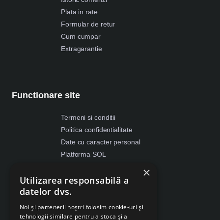
Plata in rate
Formular de retur
Cum cumpar
Extragarantie
Functionare site
Termeni si conditii
Politica confidentialitate
Date cu caracter personal
Platforma SOL
ANPC
×
Utilizarea responsabilă a
Despre Cookies
datelor dvs.
Retragere din contract
Noi și partenerii noștri folosim cookie-uri și
tehnologii similare pentru a stoca și a