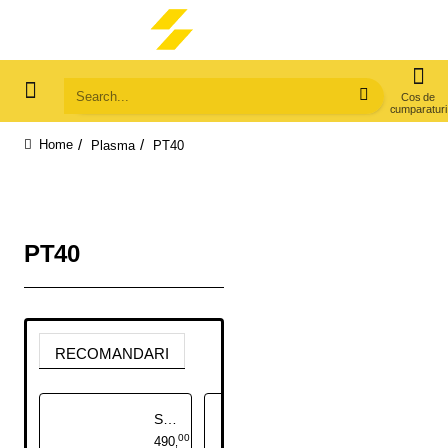
Search...
Plasma
PT40
home
PT40
RECOMANDARI
Set Debitare Circular Pistolet PT40
O-Ring Plasma PT40
00
00
490
5
,
,