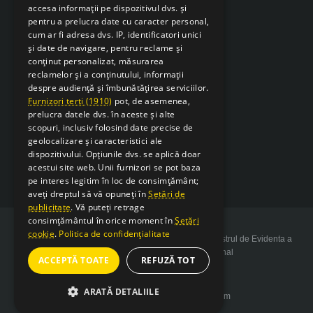
accesa informații pe dispozitivul dvs. și
pentru a prelucra date cu caracter personal,
cum ar fi adresa dvs. IP, identificatori unici
și date de navigare, pentru reclame și
conținut personalizat, măsurarea
reclamelor și a conținutului, informații
despre audiență și îmbunătățirea serviciilor.
Furnizori terți (1910)
pot, de asemenea,
prelucra datele dvs. în aceste și alte
scopuri, inclusiv folosind date precise de
geolocalizare și caracteristici ale
dispozitivului. Opțiunile dvs. se aplică doar
acestui site web. Unii furnizori se pot baza
pe interes legitim în loc de consimțământ;
aveți dreptul să vă opuneți în
Setări de
publicitate
. Vă puteți retrage
consimțământul în orice moment în
Setări
cookie
.
Politica de confidențialitate
Copyright 2026 SarcSudex.ro Website inscris in Registrul de Evidenta a
Prelucrarii de Date cu Caracter Personal
ACCEPTĂ TOATE
REFUZĂ TOT
ARATĂ DETALIILE
Website design by web-Bsolutions.com