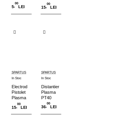
PT40
00
00
,
5
LEI
,
15
LEI
Adauga in Cos
Adauga in Cos
SPARTUS
SPARTUS
In Stoc
In Stoc
Electrod
Distantier
Pistolet
Plasma
Plasma
PT40
PT40
00
00
,
36
LEI
,
15
LEI
Adauga in Cos
Adauga in Cos