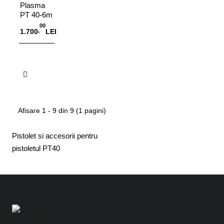
Plasma
PT 40-6m
Conector
00
,
1.700
LEI
Central
La comanda
Afisare 1 - 9 din 9 (1 pagini)
Pistolet si accesorii pentru
pistoletul PT40