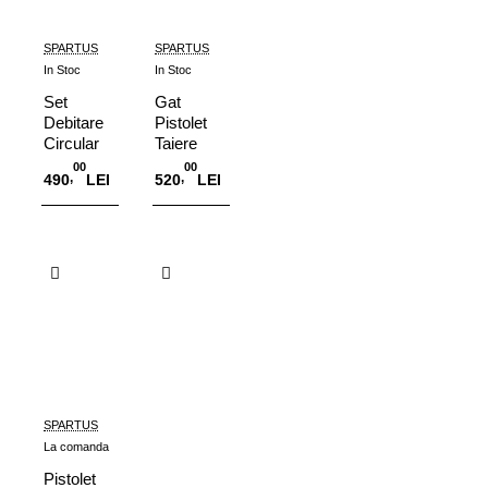
SPARTUS
SPARTUS
In Stoc
In Stoc
Set
Gat
Debitare
Pistolet
Circular
Taiere
Pistolet
Plasma
00
00
,
,
490
LEI
520
LEI
PT40
PT40
Adauga in Cos
Adauga in Cos
SPARTUS
La comanda
Pistolet