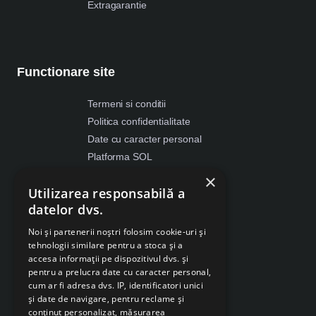
Extragarantie
Functionare site
Termeni si conditii
Politica confidentialitate
Date cu caracter personal
Platforma SOL
ANPC
×
Utilizarea responsabilă a
Despre Cookies
datelor dvs.
Retragere din contract
Noi și partenerii noștri folosim cookie-uri și
tehnologii similare pentru a stoca și a
accesa informații pe dispozitivul dvs. și
pentru a prelucra date cu caracter personal,
cum ar fi adresa dvs. IP, identificatori unici
și date de navigare, pentru reclame și
conținut personalizat, măsurarea