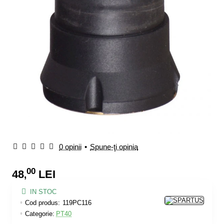
0 opinii
•
Spune-ţi opinia
00
48
LEI
,
IN STOC
Cod produs:
119PC116
Categorie:
PT40