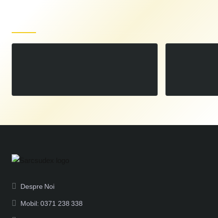
Produse recent vizualizate
Duza exterioara Pistolet Plasma PT40
00
48
LEI
,
Despre Noi
Mobil: 0371 238 338