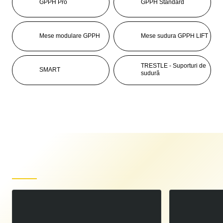
GPPH Pro
GPPH Standard
Mese modulare GPPH
Mese sudura GPPH LIFT
TRESTLE - Suporturi de
SMART
sudură
Produse recent vizualizate
Suport magnetic pentru sudura Spartus 22Kg
00
31
LEI
,