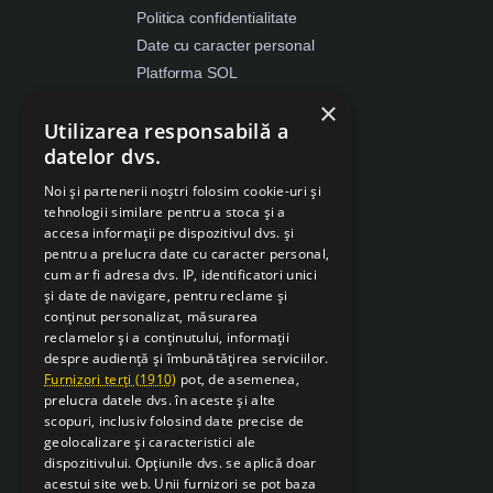
Politica confidentialitate
Date cu caracter personal
Platforma SOL
ANPC
×
Utilizarea responsabilă a
Despre Cookies
datelor dvs.
Retragere din contract
Noi și partenerii noștri folosim cookie-uri și
tehnologii similare pentru a stoca și a
accesa informații pe dispozitivul dvs. și
pentru a prelucra date cu caracter personal,
cum ar fi adresa dvs. IP, identificatori unici
și date de navigare, pentru reclame și
conținut personalizat, măsurarea
reclamelor și a conținutului, informații
despre audiență și îmbunătățirea serviciilor.
Furnizori terți (1910)
pot, de asemenea,
prelucra datele dvs. în aceste și alte
scopuri, inclusiv folosind date precise de
geolocalizare și caracteristici ale
dispozitivului. Opțiunile dvs. se aplică doar
acestui site web. Unii furnizori se pot baza