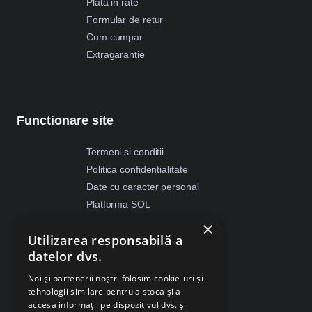
Plata in rate
Formular de retur
Cum cumpar
Extragarantie
Functionare site
Termeni si conditii
Politica confidentialitate
Date cu caracter personal
Platforma SOL
ANPC
×
Utilizarea responsabilă a
Despre Cookies
datelor dvs.
Retragere din contract
Noi și partenerii noștri folosim cookie-uri și
tehnologii similare pentru a stoca și a
accesa informații pe dispozitivul dvs. și