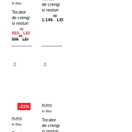
In Stoc
de crengi
si resturi
Tocator
vegetale
00
de crengi
,
1.149
LEI
RURIS
si resturi
ST200s
vegetale
00
2.8 KW
,
503
LEI
RURIS
00
559
,
LEI
ST100 S
2.5 KW
Adauga in Cos
Adauga in Cos
RURIS
-21%
In Stoc
RURIS
Tocator
In Stoc
de crengi
si resturi