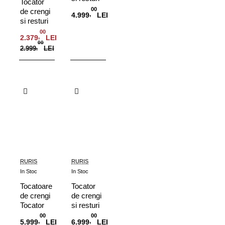
Tocator
vegetale
00
de crengi
,
4.999
LEI
Ruris
si resturi
ST400
vegetale
00
,
2.379
LEI
RURIS
00
2.999
,
LEI
ST300 7
CP
Adauga in Cos
Adauga in Cos
RURIS
RURIS
In Stoc
In Stoc
Tocatoare
Tocator
de crengi
de crengi
Tocator
si resturi
de crengi
vegetale
00
00
,
,
5.999
LEI
6.999
LEI
si resturi
RURIS