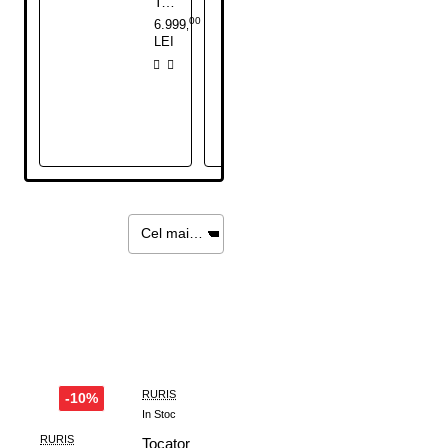
Tocator de crengi si resturi vegetale RURIS STB 800 9 CP
Tocator de crengi si resturi vegetale RURIS ST500 PLUS 15 CP Autopropulsie
00
00
6.999
6.999
,
,
LEI
LEI
RURIS
-10%
In Stoc
RURIS
Tocator