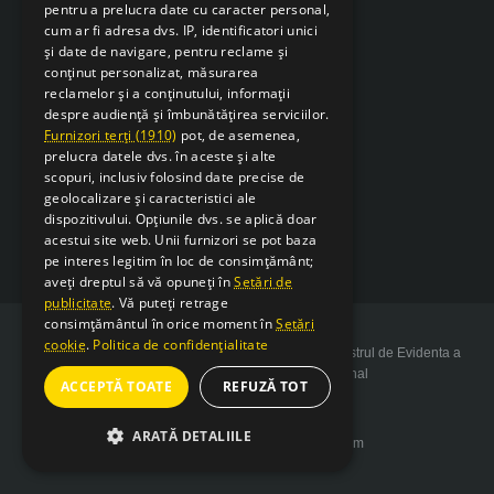
pentru a prelucra date cu caracter personal,
cum ar fi adresa dvs. IP, identificatori unici
și date de navigare, pentru reclame și
conținut personalizat, măsurarea
reclamelor și a conținutului, informații
despre audiență și îmbunătățirea serviciilor.
Furnizori terți (1910)
pot, de asemenea,
prelucra datele dvs. în aceste și alte
scopuri, inclusiv folosind date precise de
geolocalizare și caracteristici ale
dispozitivului. Opțiunile dvs. se aplică doar
acestui site web. Unii furnizori se pot baza
pe interes legitim în loc de consimțământ;
aveți dreptul să vă opuneți în
Setări de
publicitate
. Vă puteți retrage
consimțământul în orice moment în
Setări
cookie
.
Politica de confidențialitate
Copyright 2026 SarcSudex.ro Website inscris in Registrul de Evidenta a
Prelucrarii de Date cu Caracter Personal
ACCEPTĂ TOATE
REFUZĂ TOT
ARATĂ DETALIILE
Website design by web-Bsolutions.com