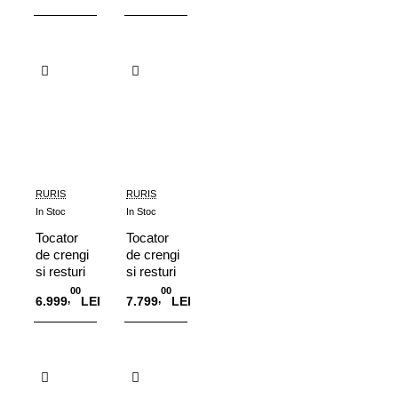
vegetale
ST500
Ruris
PLUS 15
Adauga in Cos
Adauga in Cos
ST500,
CP
15 CP,
Autopropulsie
100 mm
RURIS
RURIS
In Stoc
In Stoc
Tocator
Tocator
de crengi
de crengi
si resturi
si resturi
vegetale
vegetale
00
00
,
,
6.999
LEI
7.799
LEI
RURIS
Ruris
STB 800
ST1000
9 CP
Adauga in Cos
Adauga in Cos