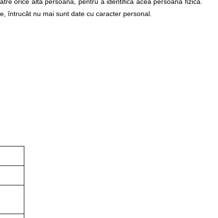
către orice altă persoană, pentru a identifica acea persoană fizică.
te, întrucât nu mai sunt date cu caracter personal.