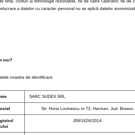
e timp, costuri și tehnologie rezonabile, fie de către Operator, fie de 
prelucrare a datelor cu caracter personal nu se aplică datelor anonimiza
m noi?
atele noastre de identificare:
ire
SARC SUDEX SRL
ocial
Str. Horia Lovinescu nr.73, Harman, Jud. Brasov
gistrul
J08/1626/2014
ului