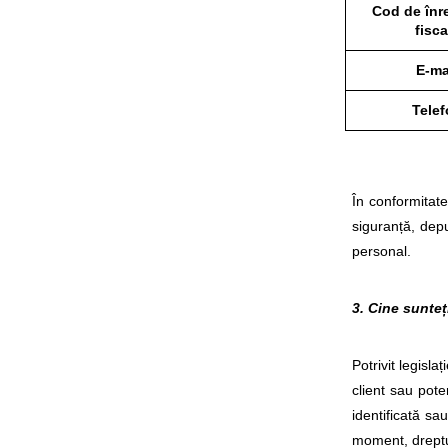
Cod de înre
fisca
E-ma
Tele
În conformitat
siguranță, dep
personal.
3. Cine sunteț
Potrivit legisl
client sau pote
identificată sa
moment, dreptur