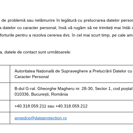
l de problemă sau nelămurire în legătură cu prelucrarea datelor persona
 datelor cu caracter personal, însă vă rugăm să ne trimiteți mai întâi
orturile pentru a rezolva cererea dvs. în cel mai scurt timp, pe cale ami
, datele de contact sunt următoarele:
Autoritatea Națională de Supraveghere a Prelucrării Datelor cu
Caracter Personal
B-dul G-ral. Gheorghe Magheru nr. 28-30, Sector 1, cod poștal
010336, București, România
+40.318.059.211 sau +40.318.059.212
anspdcp@dataprotection.ro