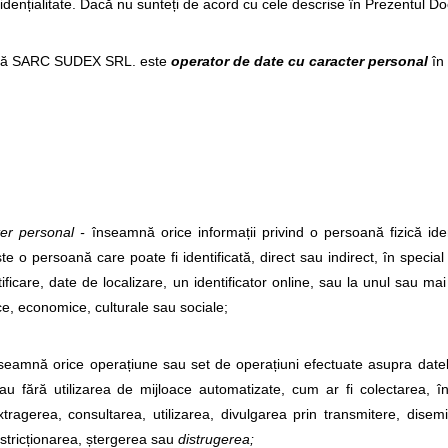
fidențialitate. Dacă nu sunteți de acord cu cele descrise în Prezentul Do
că SARC SUDEX SRL. este
operator de date cu caracter personal
în
er personal -
înseamnă orice informații privind o persoană fizică iden
este o persoană care poate fi identificată, direct sau indirect, în speci
ficare, date de localizare, un identificator online, sau la unul sau mai mu
ce, economice, culturale sau sociale;
eamnă orice operațiune sau set de operațiuni efectuate asupra datel
au fără utilizarea de mijloace automatizate, cum ar fi colectarea, î
xtragerea, consultarea, utilizarea, divulgarea prin transmitere, dise
stricționarea, ștergerea sau
distrugerea;