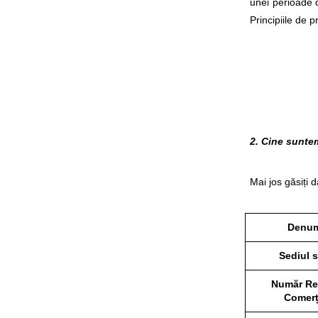
unei perioade d
Principiile de 
2. Cine sunte
Mai jos găsiți d
Denum
Sediul s
Număr Re
Comerț