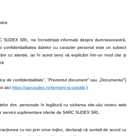
stre.
 SARC SUDEX SRL, ne încredințați informații despre dumneavoastră,
 confidențialitatea datelor cu caracter personal este un subiect
răm cu atenție, iar în acest sens vă explicăm într-un mod clar și
ră.
tica de confidențialitate”,
”Prezentul document”
sau
„Documentul”
)
si aici
https://sarcsudex.ro/termeni-si-conditii
).
elor dvs. personale în legătură cu vizitarea site-ului nostru web
ăror servicii suplimentare oferite de SARC SUDEX SRL.
teracțiunea cu noi prin orice mijloc, declarați că sunteți de acord cu