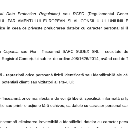
l Data Protection Regulation)
sau
RGPD
(Regulamentul Genera
 PARLAMENTULUI EUROPEAN ȘI AL CONSILIULUI UNIUNII EUROPE
zice în ceea ce privește prelucrarea datelor cu caracter personal și l
au
Copania
sau
Noi -
înseamnă SARC SUDEX SRL , societate de na
în Registrul Comerțului sub nr. de ordine J08/1626/2014, având cod de 
ă -
reprezintă orice persoană fizică identificată sau identificabilă ale c
potențiali clienți sau vizitatori ai site-ului;
-
înseamnă orice manifestare de voință liberă, specifică, informată și l
ație sau printr-o acțiune fără echivoc, ca datele cu caracter personal car
înseamnă eliminarea ireversibilă a identificării datelor cu caracter pers