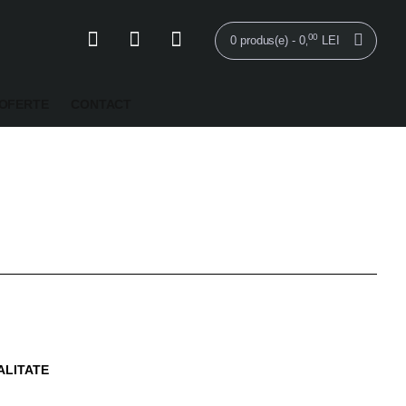
00
0 produs(e) - 0
LEI
,
OFERTE
CONTACT
ALITATE