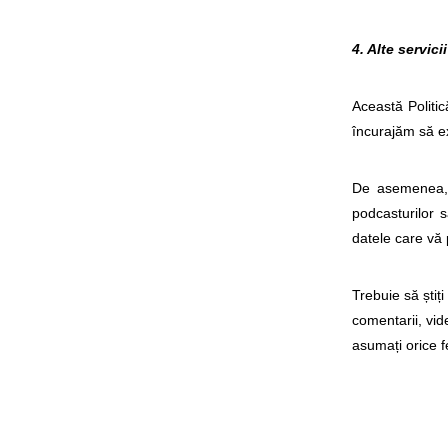
4. Alte servicii
Această Politică
încurajăm să ex
De asemenea, n
podcasturilor s
datele care vă 
Trebuie să știți
comentarii, vid
asumați orice f