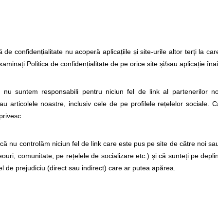
 de confidențialitate nu acoperă aplicațiile și site-urile altor terți la c
aminați Politica de confidențialitate de pe orice site și/sau aplicație în
u suntem responsabili pentru niciun fel de link al partenerilor noș
au articolele noastre, inclusiv cele de pe profilele rețelelor sociale. C
privesc.
 că nu controlăm niciun fel de link care este pus pe site de către noi sau 
eouri, comunitate, pe rețelele de socializare etc.) și că sunteți pe dep
el de prejudiciu (direct sau indirect) care ar putea apărea.