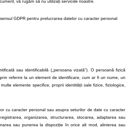
cument, vă rugăm să nu utilizați serviciile noastre.
 sensul GDPR pentru prelucrarea datelor cu caracter personal.
tificată sau identificabilă („persoana vizată”). O persoană fizică
al prin referire la un element de identificare, cum ar fi un nume, un
lte elemente specifice, proprii identității sale fizice, fiziologice,
or cu caracter personal sau asupra seturilor de date cu caracter
nregistrarea, organizarea, structurarea, stocarea, adaptarea sau
minarea sau punerea la dispoziție în orice alt mod, alinierea sau