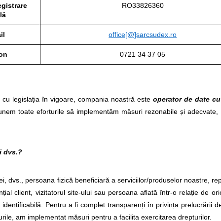
gistrare
RO33826360
lă
il
office[@]sarcsudex.ro
fon
0721 34 37 05
e cu legislația în vigoare, compania noastră este
operator de date cu
unem toate eforturile să implementăm măsuri rezonabile și adecvate, t
i dvs.?
ației, dvs., persoana fizică beneficiară a serviciilor/produselor noastre
nțial client, vizitatorul site-ului sau persoana aflată într-o relație de o
u identificabilă. Pentru a fi complet transparenți în privința prelucrării 
ile, am implementat măsuri pentru a facilita exercitarea drepturilor.