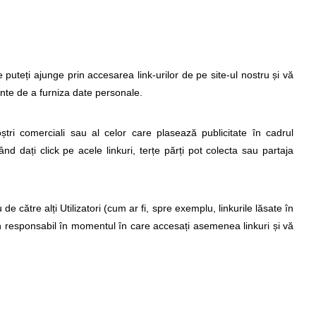
are puteți ajunge prin accesarea link-urilor de pe site-ul nostru și vă
ainte de a furniza date personale.
tri comerciali sau al celor care plasează publicitate în cadrul
ând dați click pe acele linkuri, terțe părți pot colecta sau partaja
de către alți Utilizatori (cum ar fi, spre exemplu, linkurile lăsate în
lin responsabil în momentul în care accesați asemenea linkuri și vă