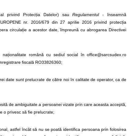
l privind Protecția Datelor)
sau
Regulamentul
- înseamnă
NE nr. 2016/679 din 27 aprilie 2016 privind protecția
ibera circulație a acestor date, împreună cu abrogarea Directivei
ționalitate română cu sediul social în office@sarcsudex.ro
înregistrare fiscală RO33826360;
ărei date sunt prelucrate de către noi în calitate de operator, ca de
ipsită de ambiguitate a persoanei vizate prin care aceasta acceptă,
e o privesc să fie prelucrate;
onal, astfel încât să nu se poată identifica persoana prin folosirea