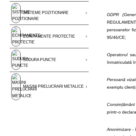
SISTEME POZITIONARE
GDPR (Genera
REGULAMENTUL
persoanelor fi
ECHIPAMENTE PROTECTIE
95/46/CE;
Operatorul
s
SUDURA PUNCTE
înmatriculată 
Persoană vizat
MASINI PRELUCRARI METALICE
exemplu clienți, 
Consimțământ 
printr-o declar
Anonimizare
- 