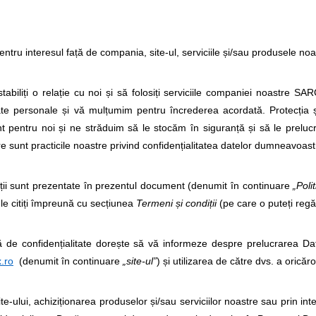
tru interesul față de compania, site-ul, serviciile și/sau produsele noa
stabiliți o relație cu noi și să folosiți serviciile companiei noastre
te personale și vă mulțumim pentru încrederea acordată. Protecția și
nt pentru noi și ne străduim să le stocăm în siguranță și să le preluc
e sunt practicile noastre privind confidențialitatea datelor dumneavoast
ții sunt prezentate în prezentul document (denumit în continuare
„Poli
le citiți împreună cu secțiunea
Termeni și condiții
(pe care o puteți regă
ră de confidențialitate dorește să vă informeze despre prelucrarea Dat
.ro
(denumit în continuare
„site-ul”
) și utilizarea de către dvs. a oric
ite-ului, achiziționarea produselor și/sau serviciilor noastre sau prin in