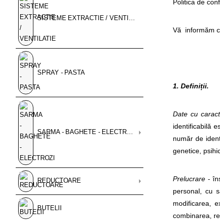
Politica de con
SISTEME EXTRACTIE / VENTILATIE
Vă informăm 
SPRAY - PASTA
1. Definiții.
Date cu caract
identificabilă 
SARMA - BAGHETE - ELECTROZI
număr de identi
genetice, psihi
Prelucrare -
îns
REDUCTOARE
personal, cu s
modificarea, e
BUTELII
combinarea, re