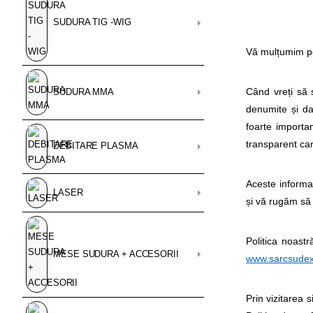
SUDURA TIG -WIG
Vă mulțumim pen
Când vreți să 
SUDURA MMA
denumite și da
foarte importa
transparent car
DEBITARE PLASMA
Aceste informa
LASER
și vă rugăm să 
Politica noast
MESE SUDURA + ACCESORII
www.sarcsudex
Prin vizitarea s