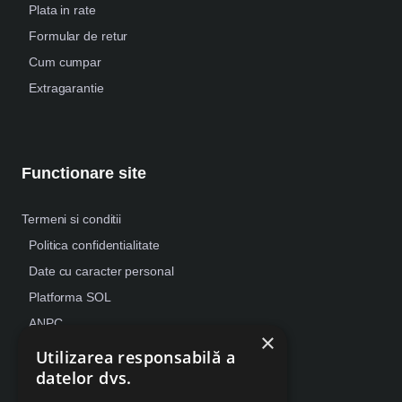
Plata in rate
Formular de retur
Cum cumpar
Extragarantie
Functionare site
Termeni si conditii
Politica confidentialitate
Date cu caracter personal
Platforma SOL
ANPC
×
Despre Cookies
Utilizarea responsabilă a
datelor dvs.
Retragere din contract