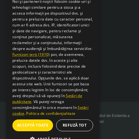
Noi și partenerii noștri folosim cookie-uri și
tehnologii similare pentru a stoca și a
accesa informații pe dispozitivul dvs. și
pentru a prelucra date cu caracter personal,
cum ar fi adresa dvs. IP, identificatori unici
și date de navigare, pentru reclame și
conținut personalizat, măsurarea
reclamelor și a conținutului, informații
despre audiență și îmbunătățirea serviciilor.
Furnizori terți (1910)
pot, de asemenea,
prelucra datele dvs. în aceste și alte
scopuri, inclusiv folosind date precise de
geolocalizare și caracteristici ale
dispozitivului. Opțiunile dvs. se aplică doar
acestui site web. Unii furnizori se pot baza
pe interes legitim în loc de consimțământ;
aveți dreptul să vă opuneți în
Setări de
publicitate
. Vă puteți retrage
consimțământul în orice moment în
Setări
cookie
.
Politica de confidențialitate
Copyright 2026 SarcSudex.ro Website inscris in Registrul de Evidenta a
Prelucrarii de Date cu Caracter Personal
ACCEPTĂ TOATE
REFUZĂ TOT