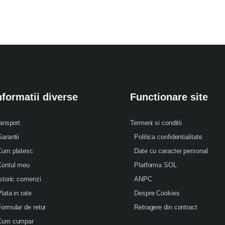
nformatii diverse
Functionare site
ansport
Termeni si conditii
arantii
Politica confidentialitate
Cum platesc
Date cu caracter personal
Contul meu
Platforma SOL
storic comenzi
ANPC
lata in rate
Despre Cookies
ormular de retur
Retragere din contract
Cum cumpar