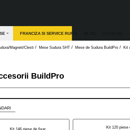
SE
FRANCIZA SI SERVICE RURIS
BLOG
CATALOG
dura/Magneti/Clesti
Mese Sudura SHT
Mese de Sudura BuildPro
Kit 
ccesorii BuildPro
NDARI
Kit 146 piese de fixare TMK640 BuildPro