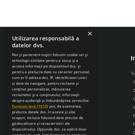
×
Utilizarea responsabilă a
datelor dvs.
Noi și partenerii noștri folosim cookie-uri și
I
tehnologii similare pentru a stoca și a
accesa informații pe dispozitivul dvs. și
pentru a prelucra date cu caracter personal,
Despre Noi
Tr
cum ar fi adresa dvs. IP, identificatori unici
G
și date de navigare, pentru reclame și
Mobil: 0371 238 338
conținut personalizat, măsurarea
reclamelor și a conținutului, informații
Email: office [@] sarcsudex.ro
despre audiență și îmbunătățirea serviciilor.
Relatii cu clientii
Furnizori terți (1910)
pot, de asemenea,
I
prelucra datele dvs. în aceste și alte
P
scopuri, inclusiv folosind date precise de
geolocalizare și caracteristici ale
F
dispozitivului. Opțiunile dvs. se aplică doar
acestui site web. Unii furnizori se pot baza