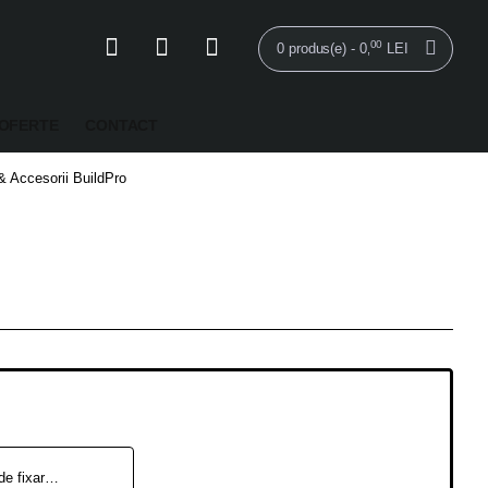
00
0 produs(e) - 0
LEI
,
OFERTE
CONTACT
& Accesorii BuildPro
Kit 120 piese de fixare TMK630 BuildPro