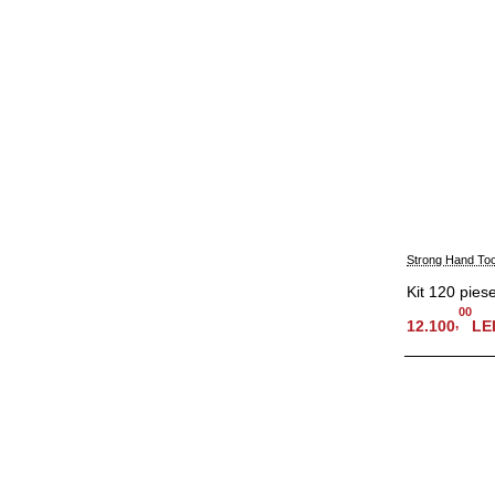
Strong Hand Too
Kit 120 pies
00
,
12.100
LE
Adauga