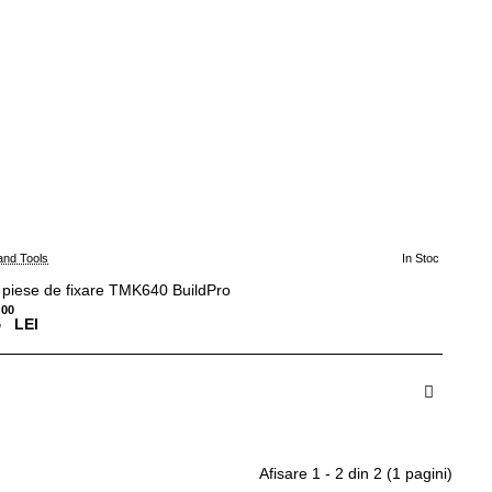
and Tools
In Stoc
 piese de fixare TMK640 BuildPro
00
,
LEI
dauga in Cos
Afisare 1 - 2 din 2 (1 pagini)