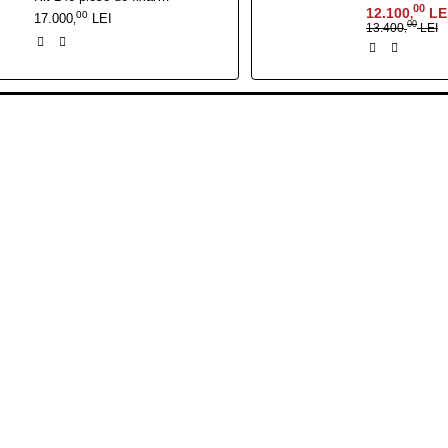
00
12.100
LE
,
00
17.000
LEI
,
00
13.400
LEI
,