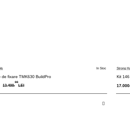
ls
In Stoc
Strong H
-10%
e de fixare TMK630 BuildPro
Kit 146
00
I
13.400
,
LEI
17.000
 in Cos
A