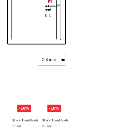
LEI
LEI
00
00
41.650
41.650
,
,
LEI
LEI
-16%
-18%
Strong Hand Tools
Strong Hand Tools
In Stoc
In Stoc