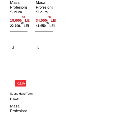
Masa
Masa
Profesionala
Profesionala
Sudura
Sudura
Alpha16,
Alpha16,
00
00
,
,
19.000
LEI
34.000
LEI
2000x1000
3000x1500
00
00
22.700
,
LEI
41.650
,
LEI
mm,
mm,
picioare
picioare
reglabile,
standard,
Adauga in Cos
Adauga in Cos
blat
blat
nitrurat
nitrurat
-11%
Strong Hand Tools
In Stoc
Masa
Profesionala