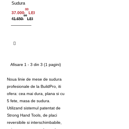
Sudura
Alpha16,
00
,
37.000
LEI
3000x1500
00
41.650
,
LEI
mm,
picioare
reglabile,
Adauga in Cos
blat
nitrurat
Afisare 1 - 3 din 3 (1 pagini)
Noua linie de mese de sudura
profesionale de la BuildPro, iti
ofera: cea mai dura, plana si cu
5 fete, masa de sudura.
Utilizand sistemul patentat de
Strong Hand Tools, de placi
reversibile si interschimbabile,