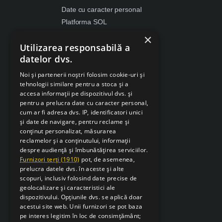
Date cu caracter personal
Platforma SOL
ANPC
×
Utilizarea responsabilă a
Despre Cookies
datelor dvs.
Retragere din contract
Noi și partenerii noștri folosim cookie-uri și
tehnologii similare pentru a stoca și a
accesa informații pe dispozitivul dvs. și
pentru a prelucra date cu caracter personal,
cum ar fi adresa dvs. IP, identificatori unici
și date de navigare, pentru reclame și
conținut personalizat, măsurarea
reclamelor și a conținutului, informații
despre audiență și îmbunătățirea serviciilor.
Furnizori terți (1910)
pot, de asemenea,
prelucra datele dvs. în aceste și alte
scopuri, inclusiv folosind date precise de
geolocalizare și caracteristici ale
dispozitivului. Opțiunile dvs. se aplică doar
acestui site web. Unii furnizori se pot baza
pe interes legitim în loc de consimțământ;