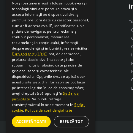
Noi și partenerii noștri folosim cookie-uri și
I
tehnologii similare pentru a stoca și a
accesa informații pe dispozitivul dvs. și
pentru a prelucra date cu caracter personal,
Despre Noi
Tr
cum ar fi adresa dvs. IP, identificatori unici
G
și date de navigare, pentru reclame și
Mobil: 0371 238 338
conținut personalizat, măsurarea
reclamelor și a conținutului, informații
Email: office [@] sarcsudex.ro
despre audiență și îmbunătățirea serviciilor.
Relatii cu clientii
Furnizori terți (1910)
pot, de asemenea,
I
prelucra datele dvs. în aceste și alte
P
scopuri, inclusiv folosind date precise de
geolocalizare și caracteristici ale
F
dispozitivului. Opțiunile dvs. se aplică doar
acestui site web. Unii furnizori se pot baza
pe interes legitim în loc de consimțământ;
E
aveți dreptul să vă opuneți în
Setări de
publicitate
. Vă puteți retrage
consimțământul în orice moment în
Setări
cookie
.
Politica de confidențialitate
ACCEPTĂ TOATE
REFUZĂ TOT