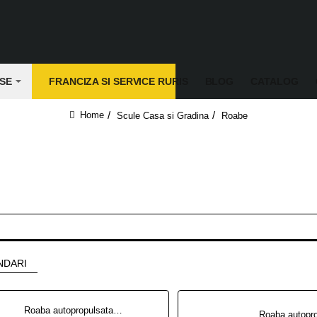
SE
FRANCIZA SI SERVICE RURIS
BLOG
CATALOG
Scule Casa si Gradina
Roabe
home
NDARI
Roaba autopropulsata RURIS RTS7000 Hidraulic