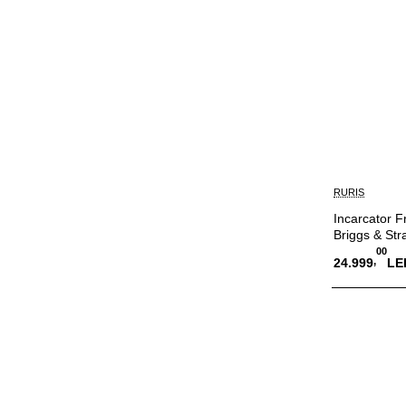
RURIS
Incarcator F
Briggs & Str
00
,
24.999
LE
Adauga