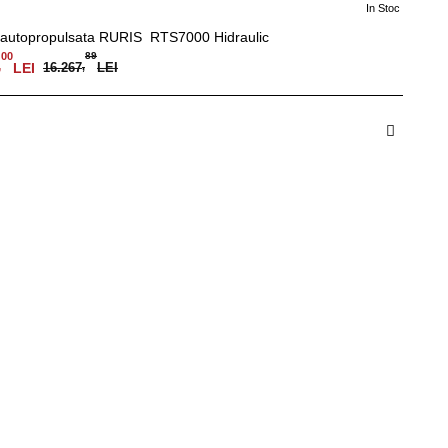
In Stoc
-2%
autopropulsata RURIS RTS7000 Hidraulic
00
89
,
LEI
16.267
,
LEI
dauga in Cos