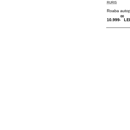
RURIS
Roaba auto
00
,
10.999
LE
Adauga