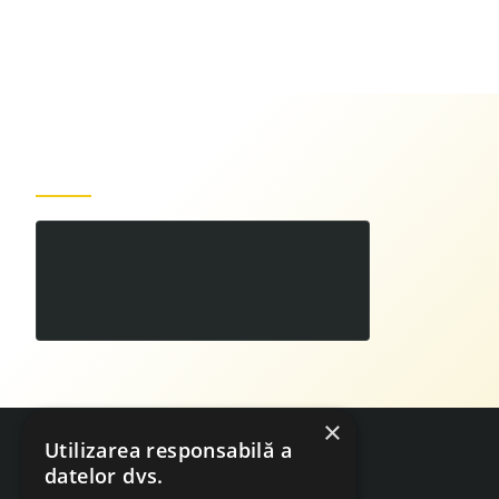
Produse recent vizualizate
surub
24
14
LEI
,
×
Utilizarea responsabilă a
datelor dvs.