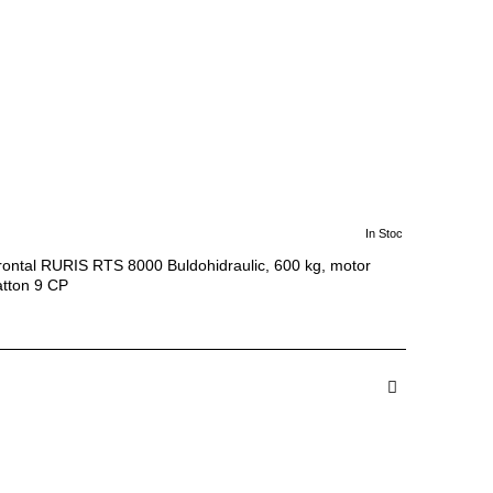
In Stoc
rontal RURIS RTS 8000 Buldohidraulic, 600 kg, motor
atton 9 CP
I
 in Cos