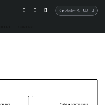
00
0 produs(e) - 0
LEI
,
OFERTE
CONTACT
Roaba autopropulsata RURIS RTS5000 Electric
Roaba autopropulsata RURIS RTS 6000 7 CP