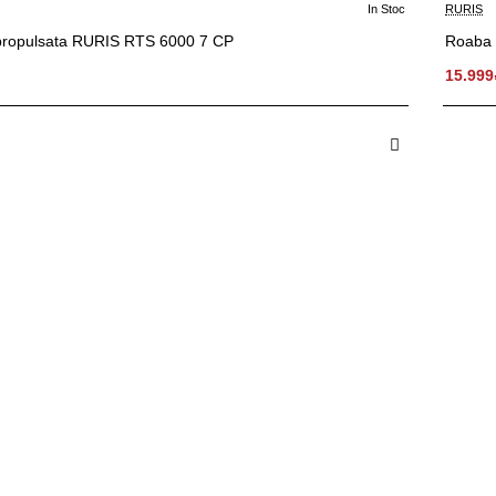
In Stoc
RURIS
propulsata RURIS RTS 6000 7 CP
Roaba 
I
15.999
 in Cos
A