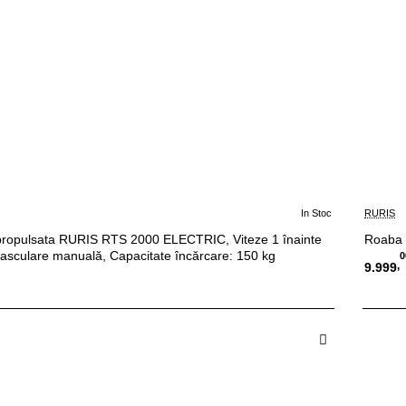
In Stoc
RURIS
ropulsata RURIS RTS 2000 ELECTRIC, Viteze 1 înainte
Roaba 
Basculare manuală, Capacitate încărcare: 150 kg
0
,
9.999
 in Cos
A