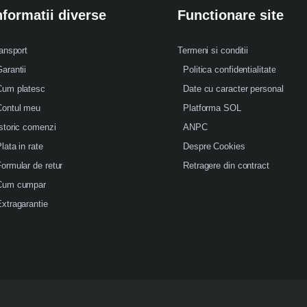
nformatii diverse
Functionare site
ansport
Termeni si conditii
arantii
Politica confidentialitate
Cum platesc
Date cu caracter personal
Contul meu
Platforma SOL
storic comenzi
ANPC
lata in rate
Despre Cookies
ormular de retur
Retragere din contract
Cum cumpar
xtragarantie