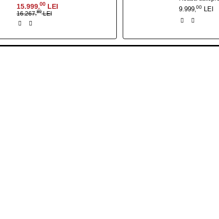
00
15.999
LEI
,
00
9.999
LEI
,
89
16.267
LEI
,