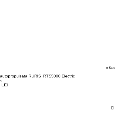
In Stoc
autopropulsata RURIS RTS5000 Electric
0
LEI
dauga in Cos