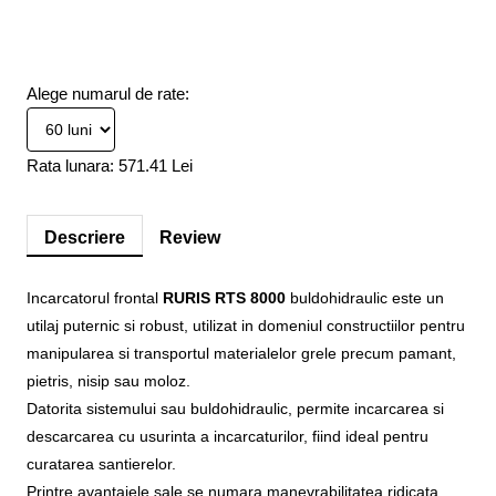
Alege numarul de rate:
Rata lunara:
571.41 Lei
Descriere
Review
Incarcatorul frontal
RURIS RTS 8000
buldohidraulic este un
utilaj puternic si robust, utilizat in domeniul constructiilor pentru
manipularea si transportul materialelor grele precum pamant,
pietris, nisip sau moloz.
Datorita sistemului sau buldohidraulic, permite incarcarea si
descarcarea cu usurinta a incarcaturilor, fiind ideal pentru
curatarea santierelor.
Printre avantajele sale se numara manevrabilitatea ridicata,