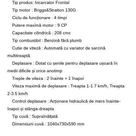
Tip produs: Incarcator Frontal
Tip motor
:
Briggs&Stratton 130G
Ciclu de funcționare
:
4 timpi
Putere maximă motor
:
9 CP
Capacitate cilindrică
:
208 cmc
Tip combustibil
:
Benzină fără plumb
Cutie de viteză
:
Automată cu variator de sarcină
multitreaptă
Deplasare
:
Dotat cu șenile pentru deplasare ușoară în
medii dificile și orice anotimp
Trepte de viteza
:
2 înainte + 1 înapoi
Viteza maximă de deplasare
:
Treapta 1-1.7 km/h, Treapta
2-3.5 km/h
Control deplasare
:
Acționare hidraulică de mers înainte-
înapoi și stânga-dreapta
Tip cuvă
:
Supraînălțată
Dimensiuni cuvă
:
1040x730x590 mm