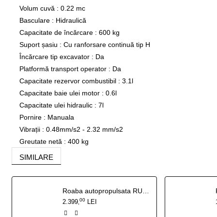
Volum cuvă
:
0.22 mc
Basculare
:
Hidraulică
Capacitate de încărcare
:
600 kg
Suport șasiu
:
Cu ranforsare continuă tip H
Încărcare tip excavator
:
Da
Platformă transport operator
:
Da
Capacitate rezervor combustibil
:
3.1l
Capacitate baie ulei motor
:
0.6l
Capacitate ulei hidraulic
:
7l
Pornire
:
Manuala
Vibrații
:
0.48mm/s2 - 2.32 mm/s2
Greutate netă
:
400 kg
SIMILARE
Roaba autopropulsata RURIS RTS 2000 ELECTRIC, Viteze 1 înainte + 1 înapoi, Basculare manuală, Capacitate încărcare: 150 kg
00
2.399
LEI
,