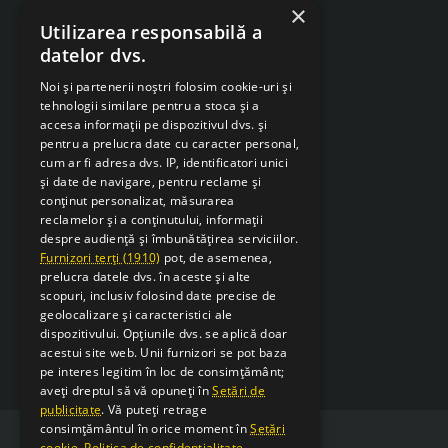
ANPC
×
Utilizarea responsabilă a
Despre Cookies
datelor dvs.
Retragere din contract
Noi și partenerii noștri folosim cookie-uri și
tehnologii similare pentru a stoca și a
accesa informații pe dispozitivul dvs. și
pentru a prelucra date cu caracter personal,
cum ar fi adresa dvs. IP, identificatori unici
și date de navigare, pentru reclame și
conținut personalizat, măsurarea
reclamelor și a conținutului, informații
despre audiență și îmbunătățirea serviciilor.
Furnizori terți (1910)
pot, de asemenea,
prelucra datele dvs. în aceste și alte
scopuri, inclusiv folosind date precise de
geolocalizare și caracteristici ale
dispozitivului. Opțiunile dvs. se aplică doar
acestui site web. Unii furnizori se pot baza
pe interes legitim în loc de consimțământ;
aveți dreptul să vă opuneți în
Setări de
publicitate
. Vă puteți retrage
consimțământul în orice moment în
Setări
cookie
.
Politica de confidențialitate