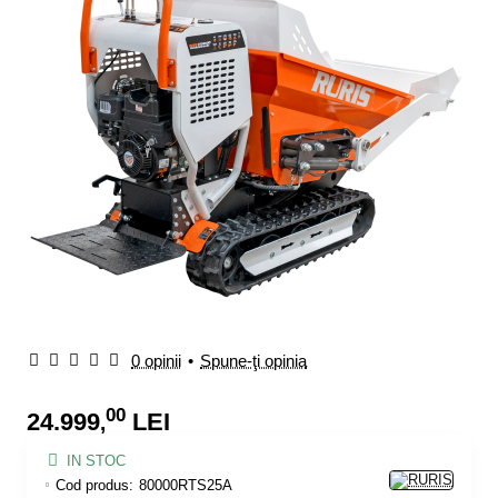
0 opinii
•
Spune-ţi opinia
00
24.999
LEI
,
IN STOC
Cod produs:
80000RTS25A