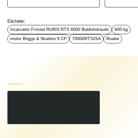
Etichete:
Incarcator Frontal RURIS RTS 8000 Buldohidraulic
600 kg
motor Briggs & Stratton 9 CP
70000RTS25A
Roabe
Produse recent vizualizate
Incarcator Frontal RURIS RTS 8000 Buldohidraulic, 600 kg, motor Briggs & Stratton 9 CP
00
24.999
LEI
,