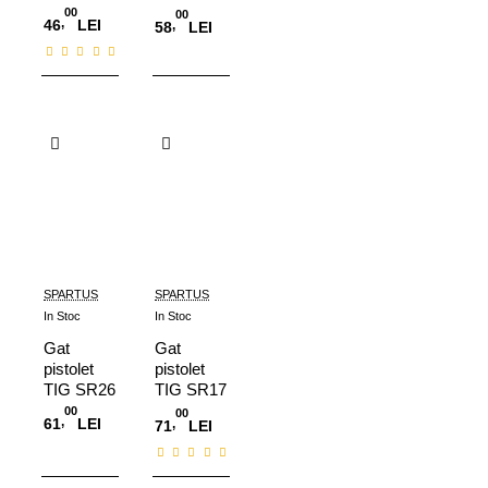
cu ventil
00
00
,
46
LEI
,
58
LEI
Adauga in Cos
Adauga in Cos
SPARTUS
SPARTUS
In Stoc
In Stoc
Gat
Gat
pistolet
pistolet
TIG SR26
TIG SR17
flexibil
00
00
,
61
LEI
,
71
LEI