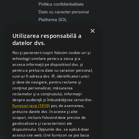
Politica confidentialitate
Date cu caracter personal
Platforma SOL
ANPC
×
Utilizarea responsabilă a
Despre Cookies
datelor dvs.
Retragere din contract
Noi și partenerii noștri folosim cookie-uri și
tehnologii similare pentru a stoca și a
accesa informații pe dispozitivul dvs. și
pentru a prelucra date cu caracter personal,
cum ar fi adresa dvs. IP, identificatori unici
și date de navigare, pentru reclame și
conținut personalizat, măsurarea
reclamelor și a conținutului, informații
despre audiență și îmbunătățirea serviciilor.
Furnizori terți (1910)
pot, de asemenea,
prelucra datele dvs. în aceste și alte
scopuri, inclusiv folosind date precise de
geolocalizare și caracteristici ale
dispozitivului. Opțiunile dvs. se aplică doar
acestui site web. Unii furnizori se pot baza