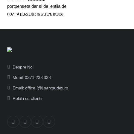
portpenseta
dar si de
lentila de
gaz
si
duza de gaz ceramica
.
Despre Noi
Mobil: 0371 238 338
Email: office [@] sarcsudex.ro
Relatii cu clientii