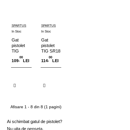
SPARTUS
SPARTUS
In Stoc
In Stoc
Gat
Gat
pistolet
pistolet
TIG
TIG SR18
SR18W -
flexibil
00
00
,
,
109
LEI
114
LEI
racire cu
apa
Adauga in Cos
Adauga in Cos
Afisare 1 - 8 din 8 (1 pagini)
Ai schimbat gatul de pistolet?
Nu uita de
penseta
,