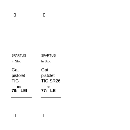
Adauga in Cos
Adauga in Cos
SPARTUS
SPARTUS
In Stoc
In Stoc
Gat
Gat
pistolet
pistolet
TIG
TIG SR26
SR24W -
flexibil
00
00
,
,
76
LEI
77
LEI
racire cu
apa
Adauga in Cos
Adauga in Cos