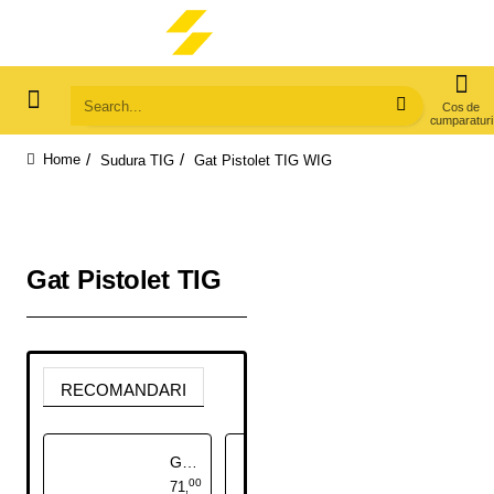
Search...
Sudura TIG
Gat Pistolet TIG WIG
home
Gat Pistolet TIG
RECOMANDARI
Gat pistolet TIG SR17 flexibil
Gat pistolet TIG SR17
00
00
71
46
,
,