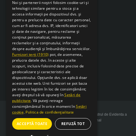
Noi și partenerii noștri folosim cookie-uri și
tehnologii similare pentru a stoca și a
accesa informații pe dispozitivul dvs. și
pentru a prelucra date cu caracter personal,
cum ar fi adresa dvs. IP, identificatori unici
și date de navigare, pentru reclame și
conținut personalizat, măsurarea
reclamelor și a conținutului, informații
despre audiență și îmbunătățirea serviciilor.
Furnizori terți (1910)
pot, de asemenea,
prelucra datele dvs. în aceste și alte
scopuri, inclusiv folosind date precise de
geolocalizare și caracteristici ale
dispozitivului. Opțiunile dvs. se aplică doar
acestui site web. Unii furnizori se pot baza
pe interes legitim în loc de consimțământ;
aveți dreptul să vă opuneți în
Setări de
publicitate
. Vă puteți retrage
consimțământul în orice moment în
Setări
cookie
.
Politica de confidențialitate
Copyright 2026 SarcSudex.ro Website inscris in Registrul de Evidenta a
Prelucrarii de Date cu Caracter Personal
ACCEPTĂ TOATE
REFUZĂ TOT