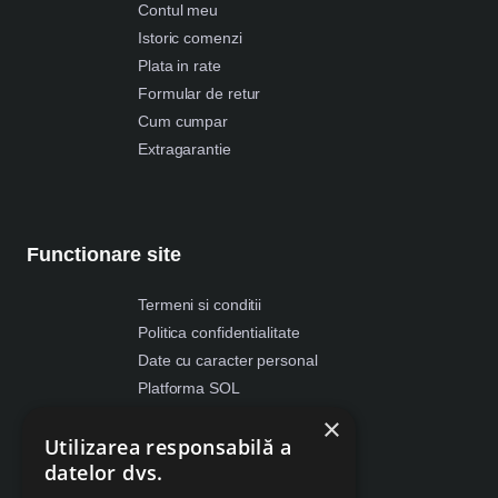
Contul meu
Istoric comenzi
Plata in rate
Formular de retur
Cum cumpar
Extragarantie
Functionare site
Termeni si conditii
Politica confidentialitate
Date cu caracter personal
Platforma SOL
ANPC
×
Utilizarea responsabilă a
Despre Cookies
datelor dvs.
Retragere din contract