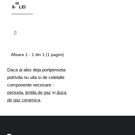
00
,
8
LEI
Adauga in Cos
Afisare 1 - 1 din 1 (1 pagini)
Daca ai ales deja portpenseta
potrivita nu uita si de celelalte
componente necesare :
penseta
,
lentila de gaz
si
duza
de gaz ceramica
.