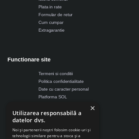
Plata in rate
Formular de retur
Cum cumpar
Extragarantie
Functionare site
Termeni si conditii
Politica confidentialitate
Date cu caracter personal
Platforma SOL
ANPC
×
Utilizarea responsabilă a
Despre Cookies
datelor dvs.
Retragere din contract
Noi și partenerii noștri folosim cookie-uri și
tehnologii similare pentru a stoca și a