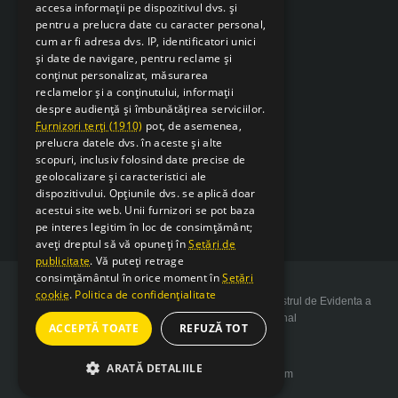
accesa informații pe dispozitivul dvs. și
pentru a prelucra date cu caracter personal,
cum ar fi adresa dvs. IP, identificatori unici
și date de navigare, pentru reclame și
conținut personalizat, măsurarea
reclamelor și a conținutului, informații
despre audiență și îmbunătățirea serviciilor.
Furnizori terți (1910)
pot, de asemenea,
prelucra datele dvs. în aceste și alte
scopuri, inclusiv folosind date precise de
geolocalizare și caracteristici ale
dispozitivului. Opțiunile dvs. se aplică doar
acestui site web. Unii furnizori se pot baza
pe interes legitim în loc de consimțământ;
aveți dreptul să vă opuneți în
Setări de
publicitate
. Vă puteți retrage
consimțământul în orice moment în
Setări
cookie
.
Politica de confidențialitate
Copyright 2026 SarcSudex.ro Website inscris in Registrul de Evidenta a
Prelucrarii de Date cu Caracter Personal
ACCEPTĂ TOATE
REFUZĂ TOT
ARATĂ DETALIILE
Website design by web-Bsolutions.com