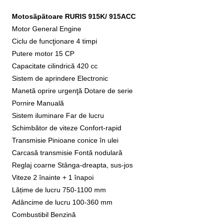
Motosãpãtoare RURIS 915K/ 915ACC
Motor General Engine
Ciclu de funcţionare 4 timpi
Putere motor 15 CP
Capacitate cilindrică 420 cc
Sistem de aprindere Electronic
Manetă oprire urgenţă Dotare de serie
Pornire Manuală
Sistem iluminare Far de lucru
Schimbător de viteze Confort-rapid
Transmisie Pinioane conice în ulei
Carcasă transmisie Fontă nodulară
Reglaj coarne Stânga-dreapta, sus-jos
Viteze 2 înainte + 1 înapoi
Lățime de lucru 750-1100 mm
Adâncime de lucru 100-360 mm
Combustibil Benzină