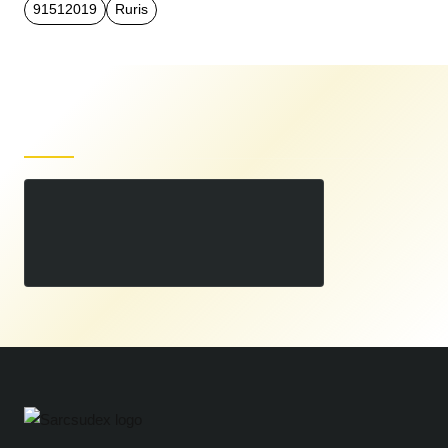
91512019
Ruris
Produse recent vizualizate
Motosapatoare RURIS 915K + roti cauciuc 5.00-12+rarita 15 CP
00
3.949
LEI
00
3.999
LEI
,
,