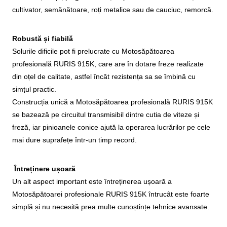
cultivator, semănătoare, roți metalice sau de cauciuc, remorcă.
Robustă și fiabilă
Solurile dificile pot fi prelucrate cu Motosăpătoarea
profesională RURIS 915K, care are în dotare freze realizate
din oțel de calitate, astfel încât rezistența sa se îmbină cu
simțul practic.
Construcția unică a Motosăpătoarea profesională RURIS 915K
se bazează pe circuitul transmisibil dintre cutia de viteze și
freză, iar pinioanele conice ajută la operarea lucrărilor pe cele
mai dure suprafețe într-un timp record.
Întreținere ușoară
Un alt aspect important este întreținerea ușoară a
Motosăpătoarei profesionale RURIS 915K întrucât este foarte
simplă și nu necesită prea multe cunoștințe tehnice avansate.