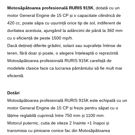
Motosăpătoarea profesională RURIS 915K
, dotată cu un
motor General Engine de 15 CP și o capacitate cilindrică de
420 cc, poate săpa cu ușurință orice tip de sol, indiferent de
duritatea acestuia, ajungând la adâncimi de până la 360 mm
cu o eficiență de peste 1500 mp/h.
Dacă dețineți diferite grădini, solarii sau suprafețe întinse de
teren, fără doar și poate, o alegere înțeleaptă o reprezintă
Motosăpătoarea profesională RURIS 915K carefață de
modelele clasice face ca lucrarea pământului să fie mult mai
eficientă.
Dotări
Motosăpătoarea profesională RURIS 915K este echipată cu un
motor General Engine de 15 CP și freze pentru săpat cu o
lățime reglabilă cuprinsă între 750 mm și 1100 mm.
Motorul puternic, cutia de viteze 2 înainte +1 înapoi și
transmisia cu pinioane conice fac din Motosăpătoarea