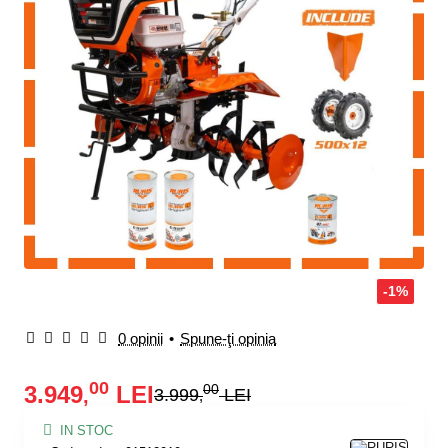
-1%
0 opinii
•
Spune-ţi opinia
00
3.949
LEI
00
,
3.999
LEI
,
IN STOC