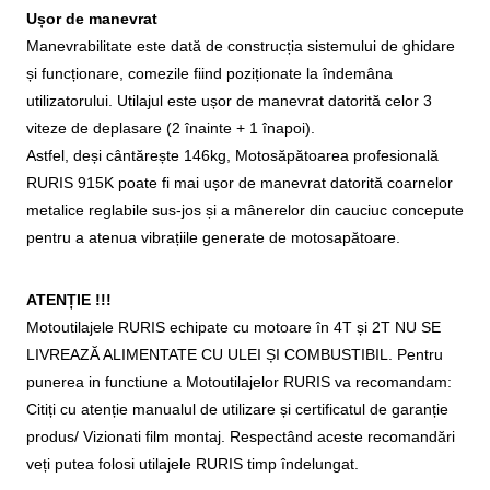
Ușor de manevrat
Manevrabilitate este dată de construcția sistemului de ghidare
și funcționare, comezile fiind poziționate la îndemâna
utilizatorului. Utilajul este ușor de manevrat datorită celor 3
viteze de deplasare (2 înainte + 1 înapoi).
Astfel, deși cântărește 146kg, Motosăpătoarea profesională
RURIS 915K poate fi mai ușor de manevrat datorită coarnelor
metalice reglabile sus-jos și a mânerelor din cauciuc concepute
pentru a atenua vibrațiile generate de motosapătoare.
ATENȚIE !!!
Motoutilajele RURIS echipate cu motoare în 4T și 2T NU SE
LIVREAZĂ ALIMENTATE CU ULEI ȘI COMBUSTIBIL. Pentru
punerea in functiune a Motoutilajelor RURIS va recomandam:
Citiți cu atenție manualul de utilizare și certificatul de garanție
produs/ Vizionati film montaj. Respectând aceste recomandări
veți putea folosi utilajele RURIS timp îndelungat.