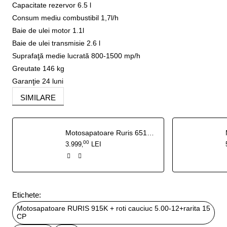
Capacitate rezervor 6.5 l
Consum mediu combustibil 1,7l/h
Baie de ulei motor 1.1l
Baie de ulei transmisie 2.6 l
Suprafaţă medie lucrată 800-1500 mp/h
Greutate 146 kg
Garanţie 24 luni
SIMILARE
Motosapatoare Ruris 651KSD + roti cauciuc 4.00-8+rarita+roti metalice 400 fara manicot
00
3.999
LEI
,
Etichete:
Motosapatoare RURIS 915K + roti cauciuc 5.00-12+rarita 15
CP