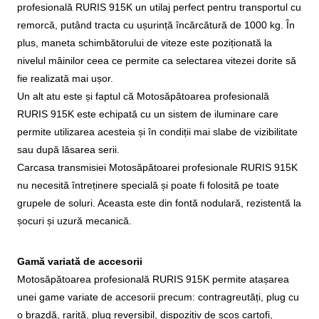
profesională RURIS 915K un utilaj perfect pentru transportul cu
remorcă, putând tracta cu ușurință încărcătură de 1000 kg.
În
plus, maneta schimbătorului de viteze este poziționată la
nivelul mâinilor ceea ce permite ca selectarea vitezei dorite să
fie realizată mai ușor.
Un alt atu este și faptul că Motosăpătoarea profesională
RURIS 915K este echipată cu un sistem de iluminare care
permite utilizarea acesteia și în condiții mai slabe de vizibilitate
sau după lăsarea serii.
Carcasa transmisiei Motosăpătoarei profesionale RURIS 915K
nu necesită întreținere specială și poate fi folosită pe toate
grupele de soluri. Aceasta este din fontă nodulară, rezistentă la
șocuri și uzură mecanică.
Gamă variată de accesorii
Motosăpătoarea profesională RURIS 915K permite atașarea
unei game variate de accesorii precum: contragreutăți, plug cu
o brazdă, rariță, plug reversibil, dispozitiv de scos cartofi,