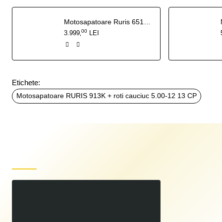
Motosapatoare Ruris 651KSD + roti cauciuc 4.00-8+rarita+roti metalice 400 fara manicot
00
3.999
LEI
,
Etichete:
Motosapatoare RURIS 913K + roti cauciuc 5.00-12 13 CP
Produse recent vizualizate
Motosapatoare RURIS 913K + roti cauciuc 5.00-12 13 CP
00
3.499
LEI
00
4.499
LEI
,
,