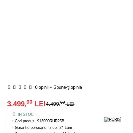
-22%
0 opinii
•
Spune-ţi opinia
00
3.499
LEI
00
,
4.499
LEI
,
IN STOC
Cod produs:
913000RUR25B
Garantie persoane fizice:
24 Luni