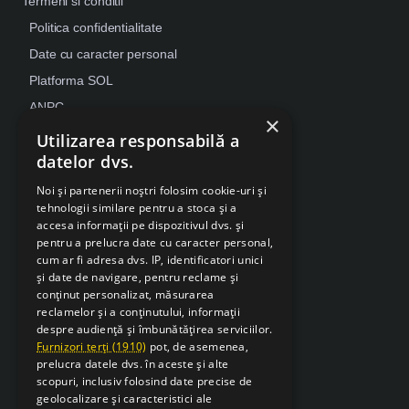
Termeni si conditii
Politica confidentialitate
Date cu caracter personal
Platforma SOL
ANPC
×
Despre Cookies
Utilizarea responsabilă a
datelor dvs.
Retragere din contract
Noi și partenerii noștri folosim cookie-uri și
tehnologii similare pentru a stoca și a
accesa informații pe dispozitivul dvs. și
pentru a prelucra date cu caracter personal,
cum ar fi adresa dvs. IP, identificatori unici
și date de navigare, pentru reclame și
conținut personalizat, măsurarea
reclamelor și a conținutului, informații
despre audiență și îmbunătățirea serviciilor.
Furnizori terți (1910)
pot, de asemenea,
prelucra datele dvs. în aceste și alte
scopuri, inclusiv folosind date precise de
geolocalizare și caracteristici ale