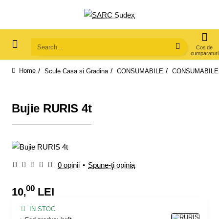
Search...
Scule Casa si Gradina
CONSUMABILE
CONSUMABILE 
home
Bujie RURIS 4t
0 opinii
•
Spune-ţi opinia
00
10
LEI
,
IN STOC