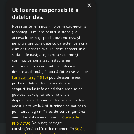
×
Despre Cookies
Utilizarea responsabilă a
datelor dvs.
Retragere din contract
Noi și partenerii noștri folosim cookie-uri și
tehnologii similare pentru a stoca și a
accesa informații pe dispozitivul dvs. și
pentru a prelucra date cu caracter personal,
cum ar fi adresa dvs. IP, identificatori unici
și date de navigare, pentru reclame și
conținut personalizat, măsurarea
reclamelor și a conținutului, informații
despre audiență și îmbunătățirea serviciilor.
Furnizori terți (1910)
pot, de asemenea,
prelucra datele dvs. în aceste și alte
scopuri, inclusiv folosind date precise de
geolocalizare și caracteristici ale
dispozitivului. Opțiunile dvs. se aplică doar
acestui site web. Unii furnizori se pot baza
pe interes legitim în loc de consimțământ;
aveți dreptul să vă opuneți în
Setări de
publicitate
. Vă puteți retrage
consimțământul în orice moment în
Setări