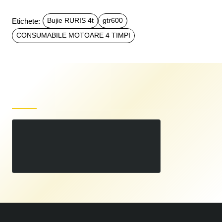
Etichete:
Bujie RURIS 4t
gtr600
CONSUMABILE MOTOARE 4 TIMPI
Produse recent vizualizate
Bujie RURIS 4t
00
10
LEI
,