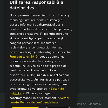
Despre Cookies
Utilizarea responsabilă a
datelor dvs.
Retragere din contract
Noi și partenerii noștri folosim cookie-uri și
tehnologii similare pentru a stoca și a
accesa informații pe dispozitivul dvs. și
pentru a prelucra date cu caracter personal,
cum ar fi adresa dvs. IP, identificatori unici
și date de navigare, pentru reclame și
conținut personalizat, măsurarea
reclamelor și a conținutului, informații
despre audiență și îmbunătățirea serviciilor.
Furnizori terți (1910)
pot, de asemenea,
prelucra datele dvs. în aceste și alte
scopuri, inclusiv folosind date precise de
geolocalizare și caracteristici ale
dispozitivului. Opțiunile dvs. se aplică doar
acestui site web. Unii furnizori se pot baza
pe interes legitim în loc de consimțământ;
aveți dreptul să vă opuneți în
Setări de
publicitate
. Vă puteți retrage
consimțământul în orice moment în
Setări
cookie
.
Politica de confidențialitate
Copyright 2026 SarcSudex.ro Website inscris in Registrul de Evidenta a