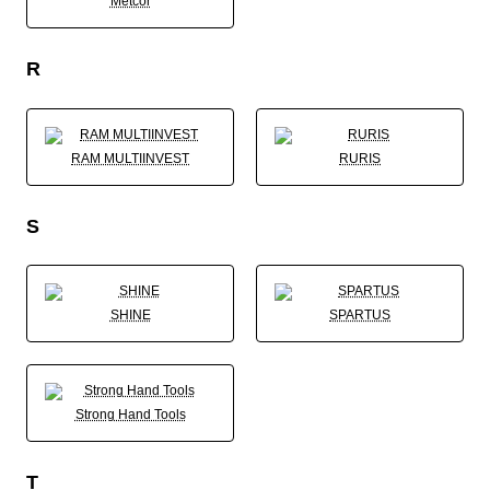
Metcor
R
RAM MULTIINVEST
RURIS
S
SHINE
SPARTUS
Strong Hand Tools
T