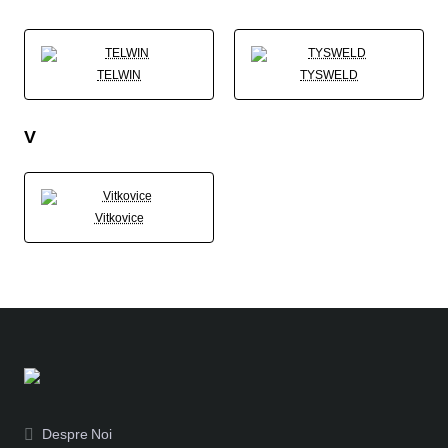
TELWIN
TYSWELD
V
Vitkovice
Despre Noi