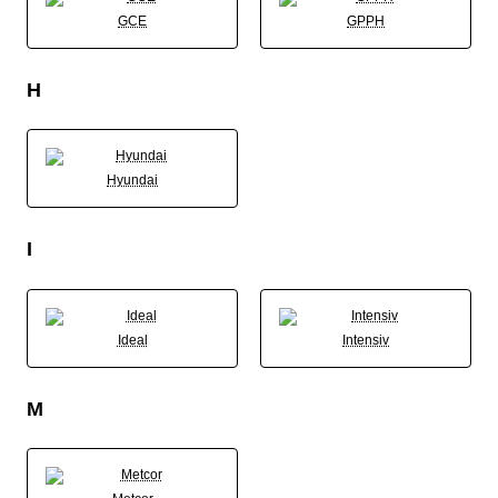
GCE
GPPH
H
Hyundai
I
Ideal
Intensiv
M