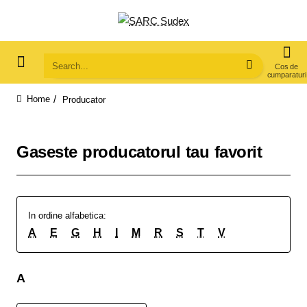
Search...
Producator
home
Gaseste producatorul tau favorit
In ordine alfabetica:
A
E
G
H
I
M
R
S
T
V
A