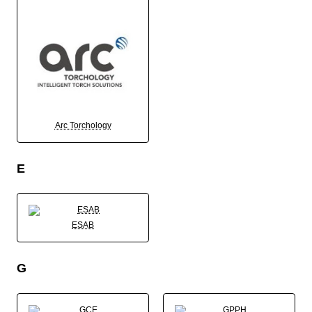
Arc Torchology
E
ESAB
G