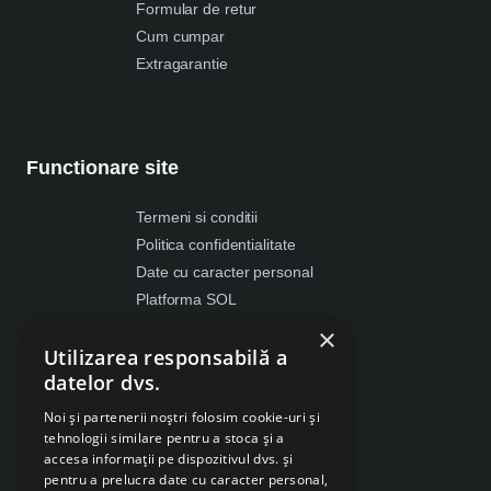
Formular de retur
Cum cumpar
Extragarantie
Functionare site
Termeni si conditii
Politica confidentialitate
Date cu caracter personal
Platforma SOL
ANPC
×
Utilizarea responsabilă a
Despre Cookies
datelor dvs.
Retragere din contract
Noi și partenerii noștri folosim cookie-uri și
tehnologii similare pentru a stoca și a
accesa informații pe dispozitivul dvs. și
pentru a prelucra date cu caracter personal,