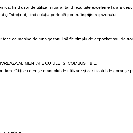
ică, fiind ușor de utilizat și garantând rezultate excelente fără a d
 și întreținut, fiind soluția perfectă pentru îngrijirea gazonului.
or face ca mașina de tuns gazonul să fie simplu de depozitat sau de tra
SE LIVREAZĂ ALIMENTATE CU ULEI ȘI COMBUSTIBIL.
am: Citiți cu atenție manualul de utilizare și certificatul de garanție
ing, spălare