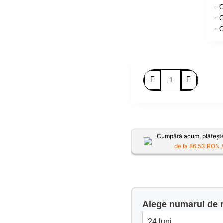
G
G
C
Cumpără acum, plătește
de la
86.53
RON /
Alege numarul de r