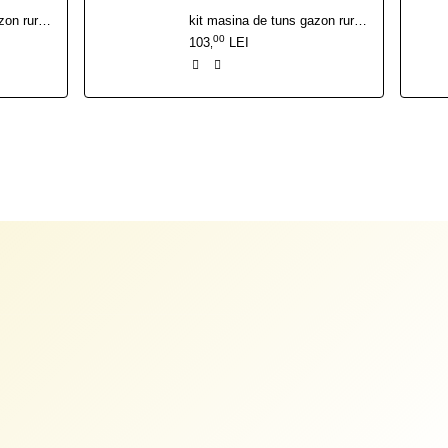
kit masina de tuns gazon ruris rx200s {cutit functie mulching, filtru aer, bujie, kit surub}
kit masina de tuns gazon ruris rx221s {cutit functie mulching, filtru aer, bujie, kit surub}
00
103
LEI
,