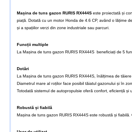
Mașina de tuns gazon RURIS RX444S
este proiectată și co
piață. Dotată cu un motor Honda de 4.6 CP, având o lățime de
și a spațiilor verzi din zone industriale sau parcuri.
Funcții multiple
La Mașina de tuns gazon RURIS RX444S beneficiați de 5 funcți
Dotări
La Mașina de tuns gazon RURIS RX444S, înălțimea de tăiere este
Diametrul mare al roților face posibil tăiatul gazonului și în 
Totodată sistemul de autopropulsie oferă confort, eficiență și 
Robustă și fiabilă
Mașina de tuns gazon RURIS RX444S este robustă și fiabilă. Cu
Ușor de utilizat