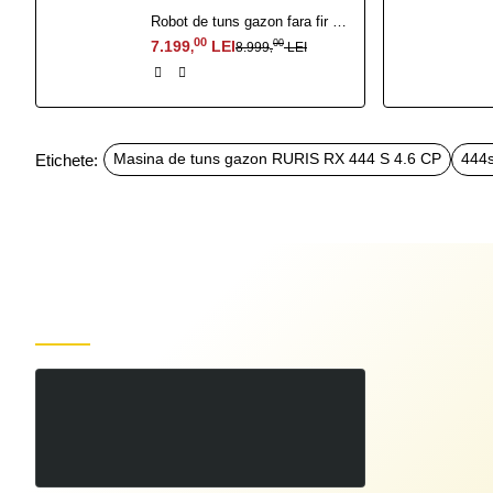
Robot de tuns gazon fara fir perimetral RURIS Sentinel 1500
00
7.199
LEI
00
8.999
LEI
,
,
Etichete:
Masina de tuns gazon RURIS RX 444 S 4.6 CP
444
Produse recent vizualizate
Masina de tuns gazon RURIS RX 444 S 4.6 CP
00
2.339
LEI
00
2.599
LEI
,
,