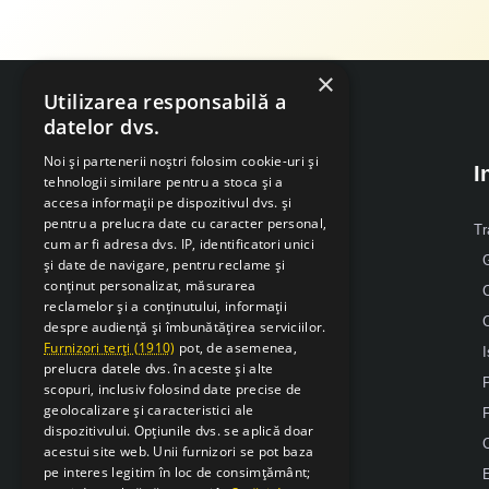
×
Utilizarea responsabilă a
datelor dvs.
Noi și partenerii noștri folosim cookie-uri și
I
tehnologii similare pentru a stoca și a
accesa informații pe dispozitivul dvs. și
pentru a prelucra date cu caracter personal,
Despre Noi
Tr
cum ar fi adresa dvs. IP, identificatori unici
G
și date de navigare, pentru reclame și
Mobil: 0371 238 338
conținut personalizat, măsurarea
reclamelor și a conținutului, informații
Email: office [@] sarcsudex.ro
despre audiență și îmbunătățirea serviciilor.
Relatii cu clientii
Furnizori terți (1910)
pot, de asemenea,
I
prelucra datele dvs. în aceste și alte
P
scopuri, inclusiv folosind date precise de
geolocalizare și caracteristici ale
F
dispozitivului. Opțiunile dvs. se aplică doar
acestui site web. Unii furnizori se pot baza
pe interes legitim în loc de consimțământ;
E