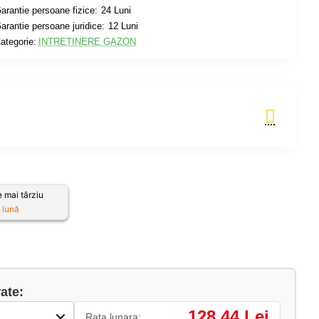
arantie persoane fizice:
24 Luni
arantie persoane juridice:
12 Luni
ategorie:
INTRETINERE GAZON
Adauga in Cos
 mai târziu
 lună
ate:
128.44 Lei
Rata lunara: