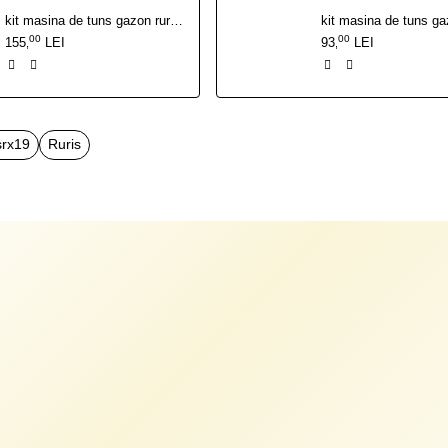
kit masina de tuns gazon ruris 444s {cutit mulching, curea, filtru aer, bujie, kit surub}
00
00
155
LEI
93
LEI
,
,
srx19
Ruris