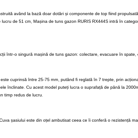
nstruită având la bază doar dotări și componente de top fiind propulsată
 lucru de 51 cm, Mașina de tuns gazon RURIS RX444S intră în categoria
i într-o singură mașină de tuns gazon: colectare, evacuare în spate, e
 cuprinsă între 25-75 mm, putând fi reglată în 7 trepte, prin acționarea
zonele înclinate. Cu acest model puteți lucra o suprafață de până la 2000
un timp redus de lucru.
va șasiului este din oțel ambutisat ceea ce îi conferă o rezistență ma