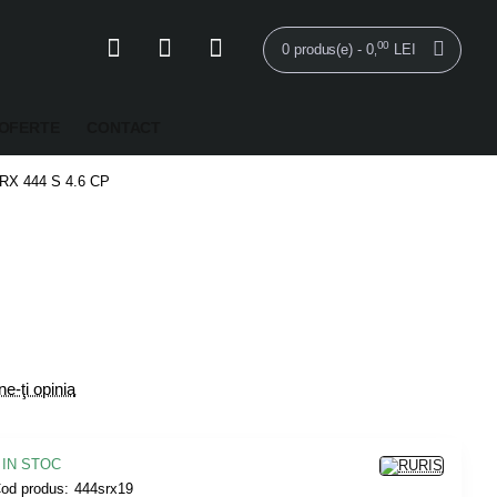
00
0 produs(e) - 0
LEI
,
OFERTE
CONTACT
 RX 444 S 4.6 CP
e-ţi opinia
IN STOC
od produs:
444srx19