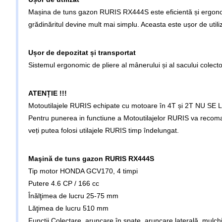
Mașina de tuns gazon RURIS RX444S este eficientă și ergonom
grădinăritul devine mult mai simplu. Aceasta este ușor de utilizat
Ușor de depozitat și transportat
Sistemul ergonomic de pliere al mânerului și al sacului colect
ATENȚIE !!!
Motoutilajele RURIS echipate cu motoare în 4T și 2T NU 
Pentru punerea in functiune a Motoutilajelor RURIS va recomand
veți putea folosi utilajele RURIS timp îndelungat.
Maşină de tuns gazon RURIS RX444S
Tip motor HONDA GCV170, 4 timpi
Putere 4.6 CP / 166 cc
Înălţimea de lucru 25-75 mm
Lăţimea de lucru 510 mm
Funcții Colectare, aruncare în spate, aruncare laterală, mulch