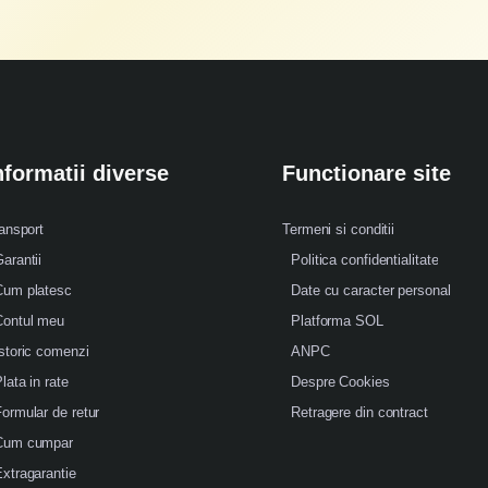
nformatii diverse
Functionare site
ansport
Termeni si conditii
arantii
Politica confidentialitate
Cum platesc
Date cu caracter personal
Contul meu
Platforma SOL
storic comenzi
ANPC
lata in rate
Despre Cookies
ormular de retur
Retragere din contract
Cum cumpar
xtragarantie