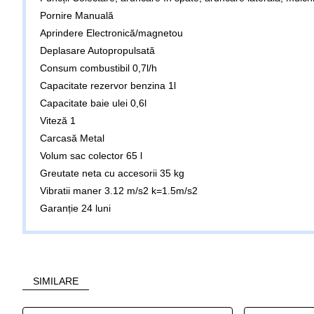
Pornire Manuală
Aprindere Electronică/magnetou
Deplasare Autopropulsată
Consum combustibil 0,7l/h
Capacitate rezervor benzina 1l
Capacitate baie ulei 0,6l
Viteză 1
Carcasă Metal
Volum sac colector 65 l
Greutate neta cu accesorii 35 kg
Vibratii maner 3.12 m/s2 k=1.5m/s2
Garanție 24 luni
SIMILARE