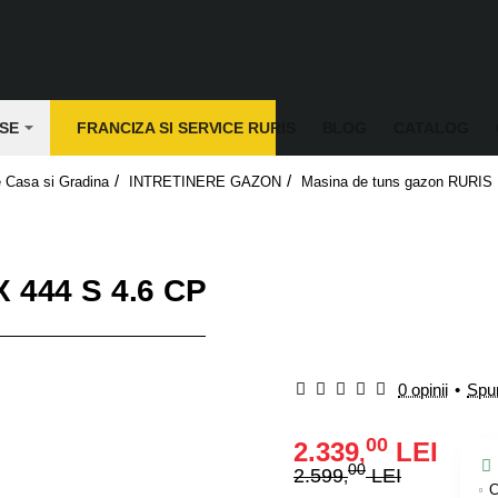
SE
FRANCIZA SI SERVICE RURIS
BLOG
CATALOG
 Casa si Gradina
INTRETINERE GAZON
Masina de tuns gazon RURIS
 444 S 4.6 CP
0 opinii
•
Spun
00
2.339
LEI
,
00
2.599
LEI
,
C