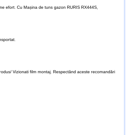
epune efort. Cu Mașina de tuns gazon RURIS RX444S,
nsportat.
 produs/ Vizionati film montaj. Respectând aceste recomandări