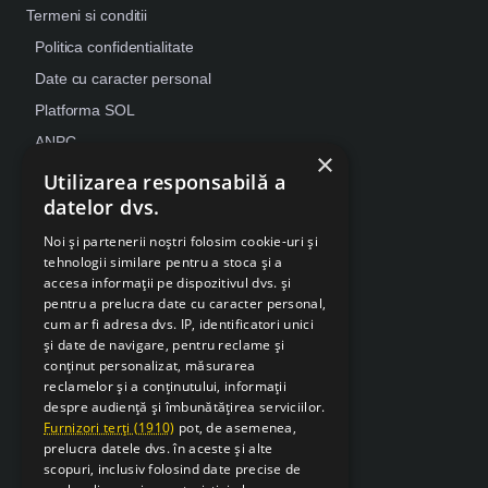
Termeni si conditii
Politica confidentialitate
Date cu caracter personal
Platforma SOL
ANPC
×
Despre Cookies
Utilizarea responsabilă a
datelor dvs.
Retragere din contract
Noi și partenerii noștri folosim cookie-uri și
tehnologii similare pentru a stoca și a
accesa informații pe dispozitivul dvs. și
pentru a prelucra date cu caracter personal,
cum ar fi adresa dvs. IP, identificatori unici
și date de navigare, pentru reclame și
conținut personalizat, măsurarea
reclamelor și a conținutului, informații
despre audiență și îmbunătățirea serviciilor.
Furnizori terți (1910)
pot, de asemenea,
prelucra datele dvs. în aceste și alte
scopuri, inclusiv folosind date precise de