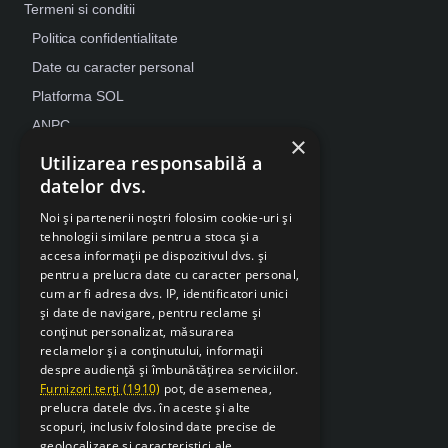
Termeni si conditii
Politica confidentialitate
Date cu caracter personal
Platforma SOL
ANPC
×
Despre Cookies
Utilizarea responsabilă a
datelor dvs.
Retragere din contract
Noi și partenerii noștri folosim cookie-uri și
tehnologii similare pentru a stoca și a
accesa informații pe dispozitivul dvs. și
pentru a prelucra date cu caracter personal,
cum ar fi adresa dvs. IP, identificatori unici
și date de navigare, pentru reclame și
conținut personalizat, măsurarea
reclamelor și a conținutului, informații
despre audiență și îmbunătățirea serviciilor.
Furnizori terți (1910)
pot, de asemenea,
prelucra datele dvs. în aceste și alte
scopuri, inclusiv folosind date precise de
geolocalizare și caracteristici ale