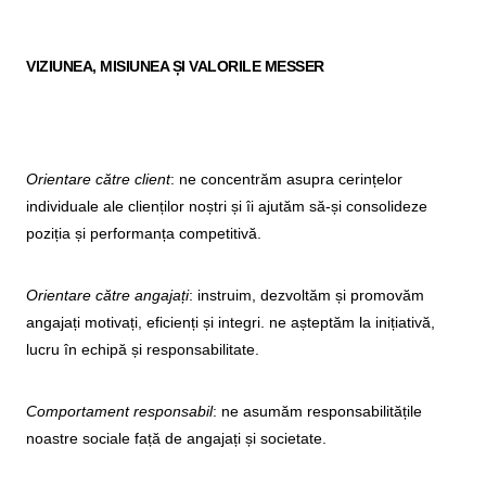
VIZIUNEA, MISIUNEA ȘI VALORILE MESSER
Orientare către client
: ne concentrăm asupra cerințelor
individuale ale clienților noștri și îi ajutăm să-și consolideze
poziția și performanța competitivă.
Orientare către angajați
: instruim, dezvoltăm și promovăm
angajați motivați, eficienți și integri. ne așteptăm la inițiativă,
lucru în echipă și responsabilitate.
Comportament responsabil
: ne asumăm responsabilitățile
noastre sociale față de angajați și societate.