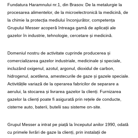
Fundatura Haramnului nr.1, din Brasov. De la metalurgie la
procesarea alimentelor, de la microelectronică la medicină, de
la chimie la protecția mediului înconjurător, competența
Grupului Messer acoperă întreaga gamă de aplicații ale
gazelor în industrie, tehnologie, cercetare și medicină.
Domeniul nostru de activitate cuprinde producerea și
comercializarea gazelor industriale, medicinale și speciale,
incluzând oxigenul, azotul, argonul, dioxidul de carbon,
hidrogenul, acetilena, amestecurile de gaze și gazele speciale.
Activitățile variază de la operarea fabricilor de separare a
aerului, la stocarea și livrarea gazelor la clienți. Furnizarea
gazelor la clienți poate fi asigurată prin rețele de conducte,
cisterne auto, baterii, butelii sau sisteme on-site.
Grupul Messer a intrat pe piață la începutul anilor 1990, odată
cu primele livrări de gaze la clienți, prin instalații de