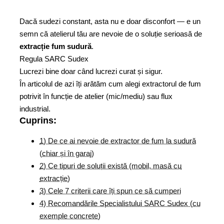
Dacă sudezi constant, asta nu e doar disconfort — e un
semn că atelierul tău are nevoie de o soluție serioasă de
extracție fum sudură
.
Regula SARC Sudex
Lucrezi bine doar când lucrezi curat și sigur.
În articolul de azi îți arătăm cum alegi extractorul de fum
potrivit în funcție de atelier (mic/mediu) sau flux
industrial.
Cuprins:
1) De ce ai nevoie de extractor de fum la sudură
(chiar și în garaj)
2) Ce tipuri de soluții există (mobil, masă cu
extracție)
3) Cele 7 criterii care îți spun ce să cumperi
4) Recomandările Specialistului SARC Sudex (cu
exemple concrete)