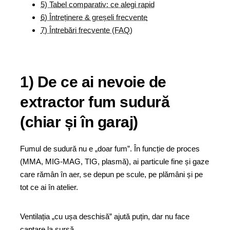
5) Tabel comparativ: ce alegi rapid
6) Întreținere & greșeli frecvente
7) Întrebări frecvente (FAQ)
1) De ce ai nevoie de
extractor fum sudură
(chiar și în garaj)
Fumul de sudură nu e „doar fum”. În funcție de proces
(MMA, MIG-MAG, TIG, plasmă), ai particule fine și gaze
care rămân în aer, se depun pe scule, pe plămâni și pe
tot ce ai în atelier.
Ventilația „cu ușa deschisă” ajută puțin, dar nu face
captare la sursă.