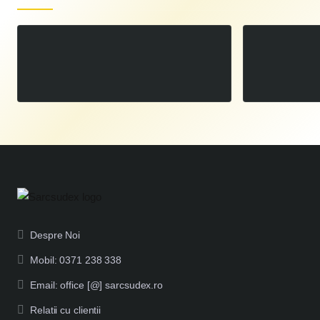
GAT PISTOLET AUTOMAT SPARTUS® SP45/85/125
00
900
LEI
,
Despre Noi
Mobil: 0371 238 338
Email: office [@] sarcsudex.ro
Relatii cu clientii