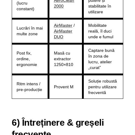
AeroClean
putere și
(lucru
2000
stabilitate în
constant)
utilizare
AirMaster
/
Mobilitate
Lucrări în mai
AirMaster
reală, îl duci
multe zone
DUO
unde e fumul
Captare bună
Post fix,
Masă cu
în zona de
ordine,
extractor
lucru, atelier
ergonomie
1250×810
„curat”
Soluție robustă
Ritm intens /
Provent M
pentru utilizare
pre-producție
frecventă
6) Întreținere & greșeli
frecvente