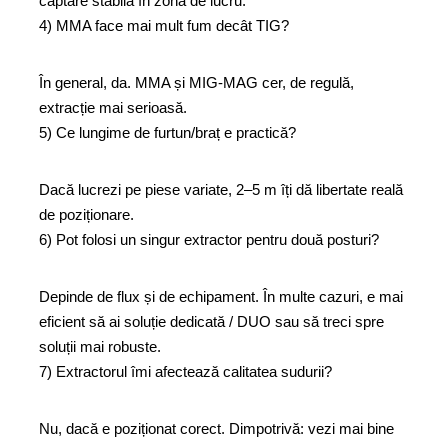
captare stabilă în zona de lucru.
4) MMA face mai mult fum decât TIG?
În general, da. MMA și MIG-MAG cer, de regulă,
extracție mai serioasă.
5) Ce lungime de furtun/braț e practică?
Dacă lucrezi pe piese variate, 2–5 m îți dă libertate reală
de poziționare.
6) Pot folosi un singur extractor pentru două posturi?
Depinde de flux și de echipament. În multe cazuri, e mai
eficient să ai soluție dedicată / DUO sau să treci spre
soluții mai robuste.
7) Extractorul îmi afectează calitatea sudurii?
Nu, dacă e poziționat corect. Dimpotrivă: vezi mai bine