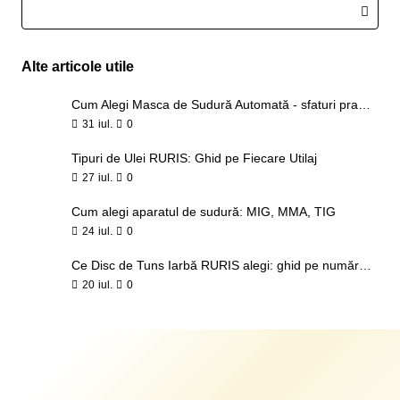
Alte articole utile
Cum Alegi Masca de Sudură Automată - sfaturi practice
31
iul.
0
Tipuri de Ulei RURIS: Ghid pe Fiecare Utilaj
27
iul.
0
Cum alegi aparatul de sudură: MIG, MMA, TIG
24
iul.
0
Ce Disc de Tuns Iarbă RURIS alegi: ghid pe număr de tăișuri și tip de vegetație
20
iul.
0
Produse recent vizualizate