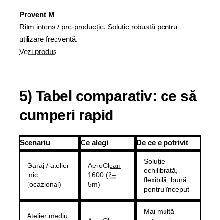
Provent M
Ritm intens / pre-producție. Soluție robustă pentru
utilizare frecventă.
Vezi produs
5) Tabel comparativ: ce să
cumperi rapid
Scenariu
Ce alegi
De ce e potrivit
Soluție
Garaj / atelier
AeroClean
echilibrată,
mic
1600 (2–
flexibilă, bună
(ocazional)
5m)
pentru început
Mai multă
Atelier mediu