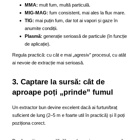
MMA:
mult fum, multă particulă.
MIG-MAG:
fum consistent, mai ales la flux mare.
TIG:
mai puțin fum, dar tot ai vapori și gaze în
anumite condiții.
Plasmă:
generație serioasă de particule (în funcție
de aplicație).
Regula practică: cu cât e mai „agresiv” procesul, cu atât
ai nevoie de extracție mai serioasă.
3. Captare la sursă: cât de
aproape poți „prinde” fumul
Un extractor bun devine excelent dacă ai furtun/braț
suficient de lung (2–5 m e foarte util în practică) și îl poți
poziționa corect.