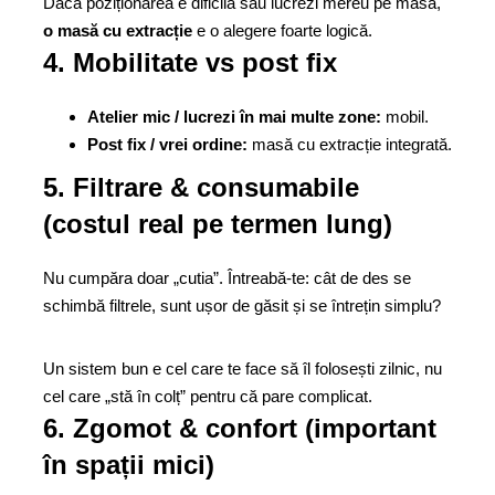
Dacă poziționarea e dificilă sau lucrezi mereu pe masă,
o masă cu extracție
e o alegere foarte logică.
4. Mobilitate vs post fix
Atelier mic / lucrezi în mai multe zone:
mobil.
Post fix / vrei ordine:
masă cu extracție integrată.
5. Filtrare & consumabile
(costul real pe termen lung)
Nu cumpăra doar „cutia”. Întreabă-te: cât de des se
schimbă filtrele, sunt ușor de găsit și se întrețin simplu?
Un sistem bun e cel care te face să îl folosești zilnic, nu
cel care „stă în colț” pentru că pare complicat.
6. Zgomot & confort (important
în spații mici)