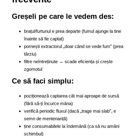
Greșeli pe care le vedem des:
brațul/furtunul e prea departe (fumul ajunge la tine
înainte să fie captat)
pornești extractorul „doar când se vede fum” (prea
târziu)
filtre neîntreținute → scade eficiența și crește
zgomotul
Ce să faci simplu:
poziționează captarea cât mai aproape de sursă
(fără să-ți încurce mâna)
verifică periodic fluxul (dacă „trage mai slab”, e
semn de mentenanță)
ține consumabilele la îndemână (ca să nu amâni
schimbul)