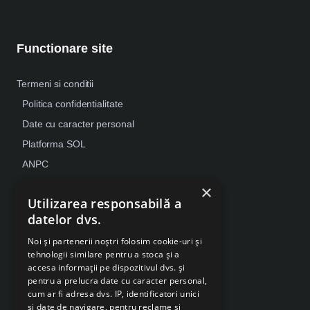
Functionare site
Termeni si conditii
Politica confidentialitate
Date cu caracter personal
Platforma SOL
ANPC
Despre Cookies
×
Utilizarea responsabilă a
Retragere din contract
datelor dvs.
Noi și partenerii noștri folosim cookie-uri și
tehnologii similare pentru a stoca și a
accesa informații pe dispozitivul dvs. și
pentru a prelucra date cu caracter personal,
cum ar fi adresa dvs. IP, identificatori unici
și date de navigare, pentru reclame și