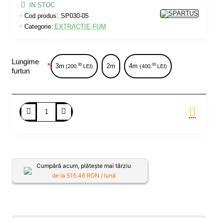
IN STOC
Cod produs:
SP030-05
Categorie:
EXTRACTIE FUM
Lungime
3m
2m
4m
00
00
(200
LEI)
(400
LEI)
,
,
furtun
Adauga in Cos
Cumpără acum, plătește mai târziu
de la
515.46
RON / lună