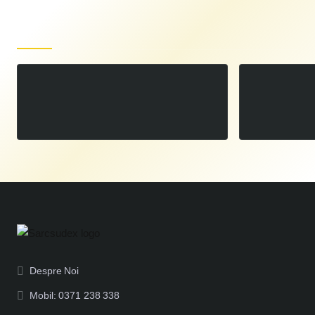
Produse recent vizualizate
Extractor fum de sudura mobil AirMaster
00
18.029
LEI
,
Despre Noi
Mobil: 0371 238 338