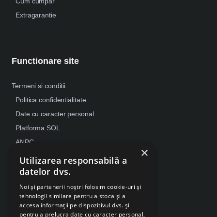
Cum cumpar
Extragarantie
Functionare site
Termeni si conditii
Politica confidentialitate
Date cu caracter personal
Platforma SOL
ANPC
×
Despre Cookies
Utilizarea responsabilă a
datelor dvs.
Retragere din contract
Noi și partenerii noștri folosim cookie-uri și
tehnologii similare pentru a stoca și a
accesa informații pe dispozitivul dvs. și
pentru a prelucra date cu caracter personal,