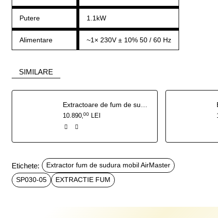
Putere
1.1kW
Alimentare
~1× 230V ± 10% 50 / 60 Hz
SIMILARE
Extractoare de fum de sudura AeroClean 1600 2-5m
00
10.890
LEI
,
Etichete:
Extractor fum de sudura mobil AirMaster
SP030-05
EXTRACTIE FUM