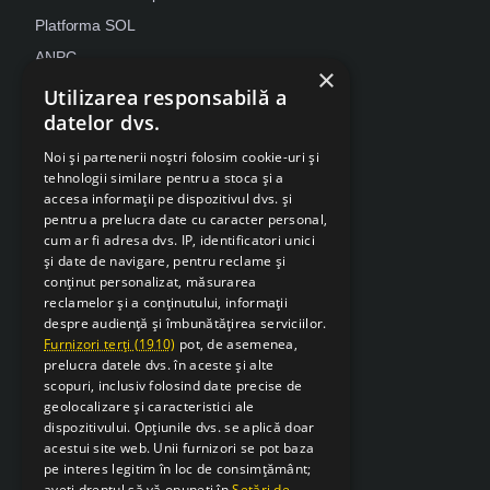
Platforma SOL
ANPC
×
Despre Cookies
Utilizarea responsabilă a
datelor dvs.
Retragere din contract
Noi și partenerii noștri folosim cookie-uri și
tehnologii similare pentru a stoca și a
accesa informații pe dispozitivul dvs. și
pentru a prelucra date cu caracter personal,
cum ar fi adresa dvs. IP, identificatori unici
și date de navigare, pentru reclame și
conținut personalizat, măsurarea
reclamelor și a conținutului, informații
despre audiență și îmbunătățirea serviciilor.
Furnizori terți (1910)
pot, de asemenea,
prelucra datele dvs. în aceste și alte
scopuri, inclusiv folosind date precise de
geolocalizare și caracteristici ale
dispozitivului. Opțiunile dvs. se aplică doar
acestui site web. Unii furnizori se pot baza
pe interes legitim în loc de consimțământ;
aveți dreptul să vă opuneți în
Setări de