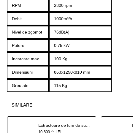
RPM
2800 rpm
Debit
1000m³/h
Nivel de zgomot
76dB(A)
Putere
0.75 kW
Incarcare max.
100 Kg
Dimensiuni
863x1250x810 mm
Greutate
115 Kg
SIMILARE
Extractoare de fum de sudura AeroClean 1600 2-5m
00
10.890
LEI
,