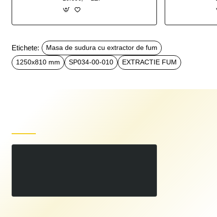
Etichete:
Masa de sudura cu extractor de fum
1250x810 mm
SP034-00-010
EXTRACTIE FUM
Produse recent vizualizate
Masa de sudura cu extractor de fum, 1250x810 mm
00
16.065
LEI
,