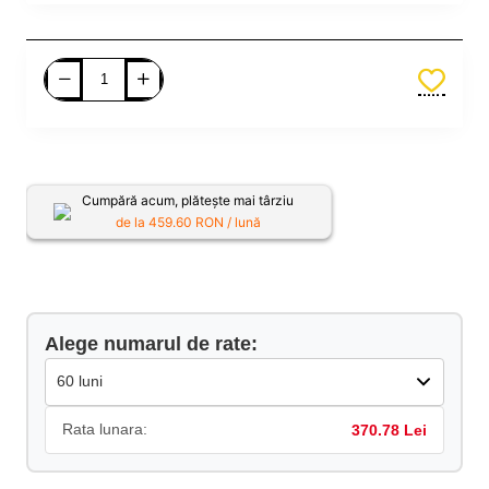
Adauga in Cos
Cumpără acum, plătește mai târziu
de la
459.60
RON / lună
Alege numarul de rate:
Rata lunara:
370.78 Lei