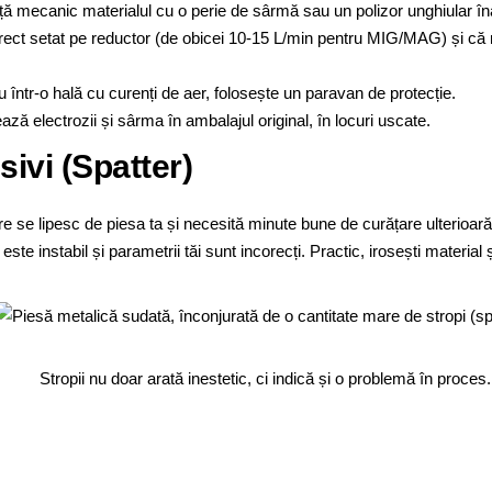
 mecanic materialul cu o perie de sârmă sau un polizor unghiular îna
rect setat pe reductor (de obicei 10-15 L/min pentru MIG/MAG) și că 
într-o hală cu curenți de aer, folosește un paravan de protecție.
ză electrozii și sârma în ambalajul original, în locuri uscate.
sivi (Spatter)
are se lipesc de piesa ta și necesită minute bune de curățare ulterioară
te instabil și parametrii tăi sunt incorecți. Practic, irosești material ș
Stropii nu doar arată inestetic, ci indică și o problemă în proces.