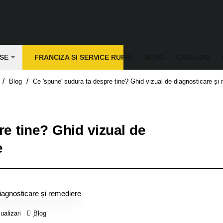
SE
FRANCIZA SI SERVICE RURIS
BLOG
CATALOG
Blog
Ce 'spune' sudura ta despre tine? Ghid vizual de diagnosticare și
e
re tine? Ghid vizual de
e
ualizari
Blog