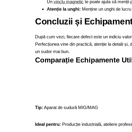
Un
vinclu magnetic
te poate ajuta să menții 
Atenție la unghi:
Menține un unghi de lucru 
Concluzii și Echipame
După cum vezi, fiecare defect este un indiciu valoro
Perfecțiunea vine din practică, atenție la detalii ș
un sudor mai bun.
Comparație Echipamente Util
Tip:
Aparat de sudură MIG/MAG
Ideal pentru:
Producție industrială, ateliere profesi