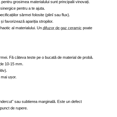
entru grosimea materialului sunt principalii vinovați.
inergice pentru a te ajuta.
ficațiilor sârmei folosite (plinî sau flux).
i favorizează apariția stropilor.
haotic al materialului. Un
difuzor de gaz ceramic
poate
ârmei. Fă câteva teste pe o bucată de material de probă.
t de 10-15 mm.
tiv).
t mai ușor.
ndercut" sau subtierea marginală. Este un defect
 punct de rupere.