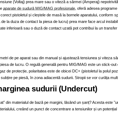
nsiune (Voltaj) prea mare sau o viteză a sârmei (Amperaj) nepotrivită p
de
aparate de sudură MIG/MAG profesionale
, oferă adesea programe s
corect pistoletul și cleștele de masă la bornele aparatului, conform speci
 de la duza de contact la piesa de lucru) prea mare face arcul instabil ș
te inferioară sau o duză de contact uzată pot contribui la un transfer 
ametri de pe aparat sau din manual și ajustează tensiunea și viteza s
e piesa de lucru. O regulă generală pentru MIG/MAG este un stick-ou
z de protecție, polaritatea este de obicei DC+ (pistoletul la polul pozi
 subțire pe piesă, în zona adiacentă sudurii. Stropii se vor curăța mul
marginea sudurii (Undercut)
at" din materialul de bază pe margini, lăsând un șanț? Acesta este "u
ialului, creând un punct de concentrare a tensiunilor și un potențial