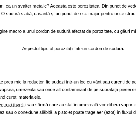
găuri, ca un șvaițer metalic? Aceasta este porozitatea. Din punct de ve
ul? O sudură slabă, casantă și un punct de risc major pentru orice struc
Aspectul tipic al porozității într-un cordon de sudură.
te prea mic la reductor, fie sudezi într-un loc cu vânt sau curenți de ae
 vopsea, umezeală sau orice alt contaminant de pe suprafața piesei se 
d cureți materialele.
ctrozi înveliți
sau sârmă care au stat în umezeală vor elibera vapori d
az sau o conexiune slăbită la pistolet poate trage aer (azot) în fluxul 