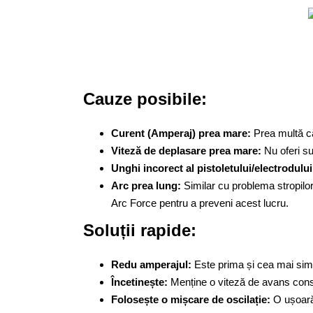
Cauze posibile:
Curent (Amperaj) prea mare:
Prea multă că
Viteză de deplasare prea mare:
Nu oferi su
Unghi incorect al pistoletului/electrodului
Arc prea lung:
Similar cu problema stropilor
Arc Force pentru a preveni acest lucru.
Soluții rapide:
Redu amperajul:
Este prima și cea mai simp
Încetinește:
Menține o viteză de avans const
Folosește o mișcare de oscilație:
O ușoară 