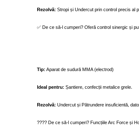
Rezolvă:
Stropi și Undercut prin control precis al p
✅ De ce să-l cumperi? Oferă control sinergic și put
Tip:
Aparat de sudură MMA (electrod)
Ideal pentru:
Șantiere, confecții metalice grele.
Rezolvă:
Undercut și Pătrundere insuficientă, dator
???? De ce să-l cumperi? Funcțiile Arc Force și Hot 