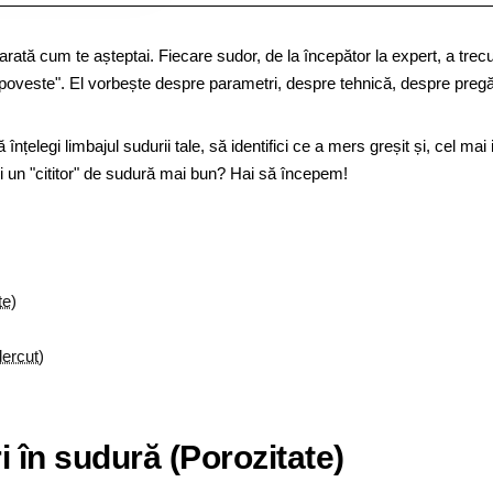
 arată cum te așteptai. Fiecare sudor, de la începător la expert, a tre
 poveste". El vorbește despre parametri, despre tehnică, despre pregătir
ă înțelegi limbajul sudurii tale, să identifici ce a mers greșit și, cel m
ii un "cititor" de sudură mai bun? Hai să începem!
te)
dercut)
i în sudură (Porozitate)