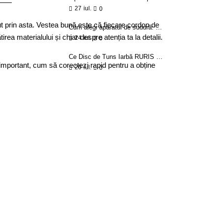
27
iul.
0
cut prin asta. Vestea bună este că fiecare cordon de
Cum alegi aparatul de sudură: MIG, MMA, TIG
ea materialului și chiar despre atenția ta la detalii.
24
iul.
0
Ce Disc de Tuns Iarbă RURIS alegi: ghid pe număr de tăișuri și tip de vegetație
ai important, cum să corectezi rapid pentru a obține
20
iul.
0