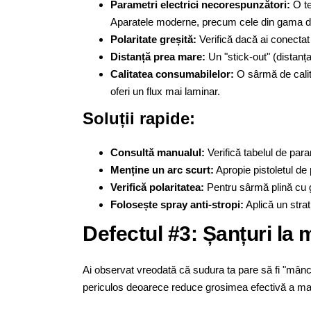
Parametri electrici necorespunzători:
O te
Aparatele moderne, precum cele din gama 
Polaritate greșită:
Verifică dacă ai conectat 
Distanță prea mare:
Un "stick-out" (distanța
Calitatea consumabilelor:
O sârmă de calita
oferi un flux mai laminar.
Soluții rapide:
Consultă manualul:
Verifică tabelul de par
Menține un arc scurt:
Apropie pistoletul d
Verifică polaritatea:
Pentru sârmă plină cu ga
Folosește spray anti-stropi:
Aplică un strat
Defectul #3: Șanțuri la 
Ai observat vreodată că sudura ta pare să fi "mânc
periculos deoarece reduce grosimea efectivă a mater