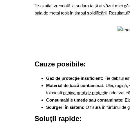
Te-ai uitat vreodată la sudura ta și ai văzut mici 
baia de metal topit în timpul solidificării. Rezultat
Cauze posibile:
Gaz de protecție insuficient:
Fie debitul es
Material de bază contaminat:
Ulei, rugină,
folosești
echipament de protecție
adecvat cân
Consumabile umede sau contaminate:
Ele
Scurgeri în sistem:
O fisură în furtunul de g
Soluții rapide: