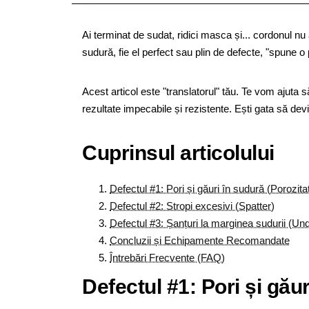
Ai terminat de sudat, ridici masca și... cordonul nu
sudură, fie el perfect sau plin de defecte, "spune o
Acest articol este "translatorul" tău. Te vom ajuta s
rezultate impecabile și rezistente. Ești gata să dev
Cuprinsul articolului
Defectul #1: Pori și găuri în sudură (Porozita
Defectul #2: Stropi excesivi (Spatter)
Defectul #3: Șanțuri la marginea sudurii (Un
Concluzii și Echipamente Recomandate
Întrebări Frecvente (FAQ)
Defectul #1: Pori și găur