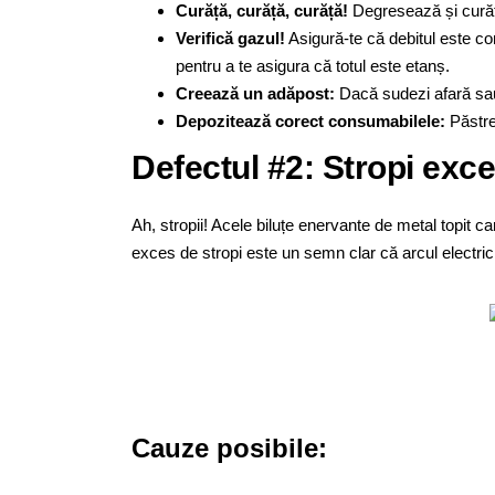
Curăță, curăță, curăță!
Degresează și curăță
Verifică gazul!
Asigură-te că debitul este co
pentru a te asigura că totul este etanș.
Creează un adăpost:
Dacă sudezi afară sau 
Depozitează corect consumabilele:
Păstrea
Defectul #2: Stropi exce
Ah, stropii! Acele biluțe enervante de metal topit c
exces de stropi este un semn clar că arcul electric es
Cauze posibile: