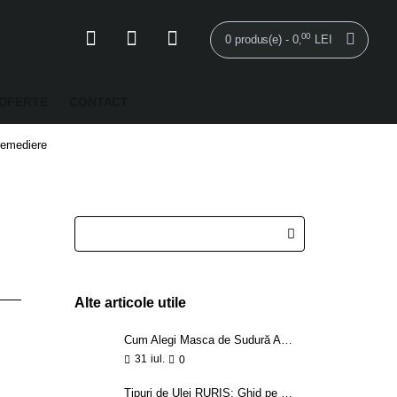
00
0 produs(e) - 0
LEI
,
OFERTE
CONTACT
 remediere
Alte articole utile
Cum Alegi Masca de Sudură Automată - sfaturi practice
31
iul.
0
Tipuri de Ulei RURIS: Ghid pe Fiecare Utilaj