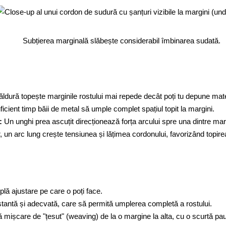
Subțierea marginală slăbește considerabil îmbinarea sudată.
ldură topește marginile rostului mai repede decât poți tu depune mate
ficient timp băii de metal să umple complet spațiul topit la margini.
:
Un unghi prea ascuțit direcționează forța arcului spre una dintre mar
, un arc lung crește tensiunea și lățimea cordonului, favorizând topir
lă ajustare pe care o poți face.
antă și adecvată, care să permită umplerea completă a rostului.
mișcare de "țesut" (weaving) de la o margine la alta, cu o scurtă pau