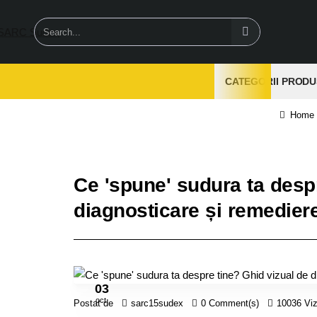
Search...
CATEGORII PRODU
hom
Ce 'spune' sudura ta desp
diagnosticare și remedier
03
oct.
Postat de
sarc15sudex
0 Comment(s)
10036 Viz