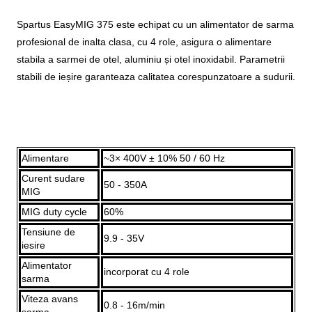
Spartus EasyMIG 375 este echipat cu un alimentator de sarma
profesional de inalta clasa, cu 4 role, asigura o alimentare
stabila a sarmei de otel, aluminiu și otel inoxidabil. Parametrii
stabili de ieșire garanteaza calitatea corespunzatoare a sudurii.
Alimentare
~3× 400V ± 10% 50 / 60 Hz
Curent sudare
50 - 350A
MIG
MIG duty cycle
60%
Tensiune de
9.9 - 35V
iesire
Alimentator
incorporat cu 4 role
sarma
Viteza avans
0.8 - 16m/min
sarma