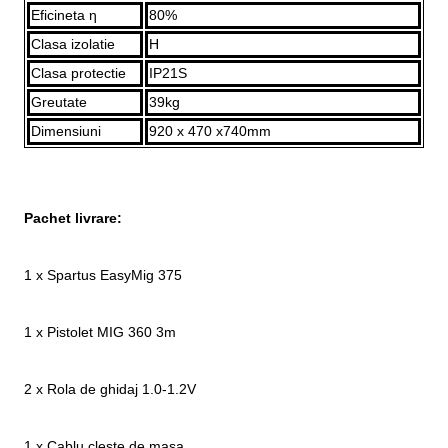
Eficineta η
80%
Clasa izolatie
H
Clasa protectie
IP21S
Greutate
39kg
Dimensiuni
920 x 470 x740mm
Pachet livrare:
1 x Spartus EasyMig 375
1 x Pistolet MIG 360 3m
2 x Rola de ghidaj 1.0-1.2V
1 x Cablu cleste de masa