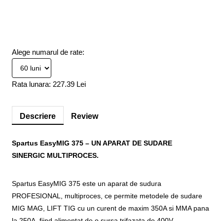
Alege numarul de rate:
Rata lunara:
227.39 Lei
Descriere
Review
Spartus EasyMIG 375 – UN APARAT DE SUDARE
SINERGIC MULTIPROCES.
Spartus EasyMIG 375 este un aparat de sudura
PROFESIONAL, multiproces, ce permite metodele de sudare
MIG MAG, LIFT TIG cu un curent de maxim 350A si MMA pana
la 250A, fiind alimentat de o sursa trifazata de 400V.