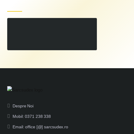
Produse recent vizualizate
Spartus EasyMIG 375 - 350A, Aparat de sudura MIG MAG 400V Rola 15Kg
00
9.680
LEI
,
Despre Noi
Mobil: 0371 238 338
Email: office [@] sarcsudex.ro