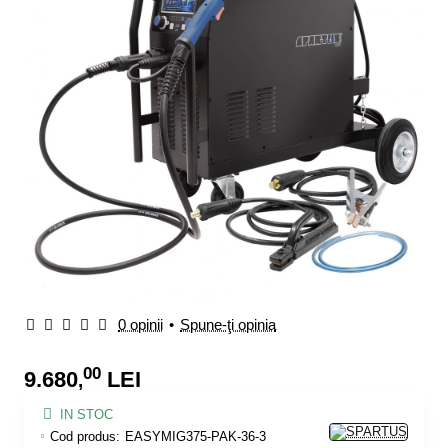
0 opinii
•
Spune-ţi opinia
00
9.680
LEI
,
IN STOC
Cod produs:
EASYMIG375-PAK-36-3