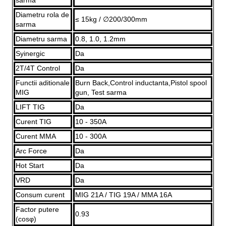
Diametru rola de
≤ 15kg / ∅200/300mm
sarma
Diametru sarma
0.8, 1.0, 1.2mm
Syinergic
Da
2T/4T Control
Da
Functii aditionale
Burn Back,Control inductanta,Pistol spool
MIG
gun, Test sarma
LIFT TIG
Da
Curent TIG
10 - 350A
Curent MMA
10 - 300A
Arc Force
Da
Hot Start
Da
VRD
Da
Consum curent
MIG 21A / TIG 19A / MMA 16A
Factor putere
0.93
(cosφ)