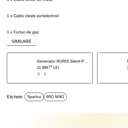
1 x Cablu cleste portelectrod
1 x Furtun de gaz
SIMILARE
Generator RURIS Silent-Power DG15KVA 27 CP - 13 kW insonorizat, pornire electrica cu ATS inclus
00
21.999
LEI
,
Etichete:
Spartus
MIG MAG