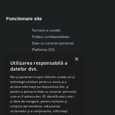
Functionare site
Termeni si conditii
Politica confidentialitate
Date cu caracter personal
Platforma SOL
ANPC
×
Utilizarea responsabilă a
Despre Cookies
datelor dvs.
Retragere din contract
Noi și partenerii noștri folosim cookie-uri și
tehnologii similare pentru a stoca și a
accesa informații pe dispozitivul dvs. și
pentru a prelucra date cu caracter personal,
cum ar fi adresa dvs. IP, identificatori unici
și date de navigare, pentru reclame și
conținut personalizat, măsurarea
reclamelor și a conținutului, informații