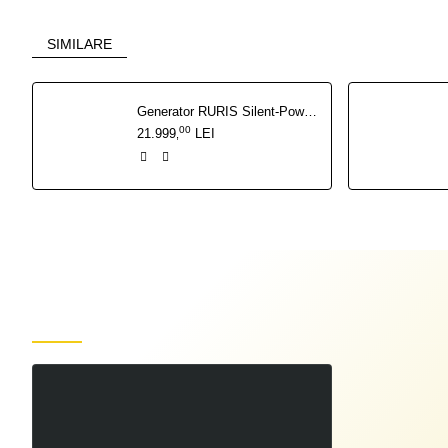
SIMILARE
Generator RURIS Silent-Power DG15KVA 27 CP - 13 kW insonorizat, pornire electrica cu ATS inclus
00
21.999
LEI
,
Produse recent vizualizate
Tub de ghidare 1,0-1,2-4m roșu
00
14
LEI
,