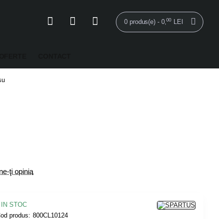
00
0 produs(e) - 0
LEI
,
OFERTE
CONTACT
șu
e-ţi opinia
IN STOC
od produs:
800CL10124