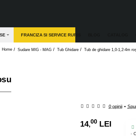
SE
FRANCIZA SI SERVICE RURIS
BLOG
CATALOG
Sudare MIG - MAG
Tub Ghidare
Tub de ghidare 1,0-1,2-4m ro
home
osu
0 opinii
•
Spun
00
14
LEI
,
C