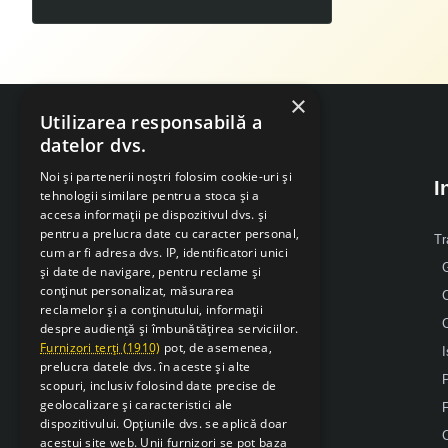
×
Utilizarea responsabilă a
datelor dvs.
Noi și partenerii noștri folosim cookie-uri și
I
tehnologii similare pentru a stoca și a
accesa informații pe dispozitivul dvs. și
pentru a prelucra date cu caracter personal,
Despre Noi
Tr
cum ar fi adresa dvs. IP, identificatori unici
G
și date de navigare, pentru reclame și
Mobil: 0371 238 338
conținut personalizat, măsurarea
reclamelor și a conținutului, informații
Email: office [@] sarcsudex.ro
despre audiență și îmbunătățirea serviciilor.
Relatii cu clientii
Furnizori terți (1910)
pot, de asemenea,
I
prelucra datele dvs. în aceste și alte
P
scopuri, inclusiv folosind date precise de
geolocalizare și caracteristici ale
F
dispozitivului. Opțiunile dvs. se aplică doar
acestui site web. Unii furnizori se pot baza