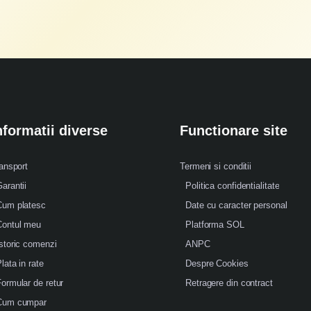
nformatii diverse
Functionare site
ansport
Termeni si conditii
arantii
Politica confidentialitate
Cum platesc
Date cu caracter personal
Contul meu
Platforma SOL
storic comenzi
ANPC
lata in rate
Despre Cookies
ormular de retur
Retragere din contract
Cum cumpar