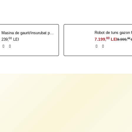
Masina de gaurit/insurubat pe acumulator RURIS RMX 1260
00
00
7.199
LEI
00
239
LEI
8.999
,
,
,