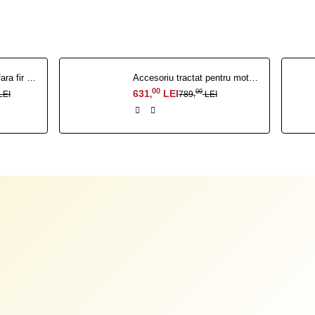
Robot de tuns gazon fara fir perimetral RURIS Sentinel 1500
Accesoriu tractat pentru motosapa navigator 88
00
631
LEI
00
LEI
789
LEI
,
,