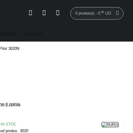
00
0 produs(e) - 0
LEI
,
OFERTE
CONTACT
 Pilot 3020N
e-ţi opinia
IN STOC
od produs:
3020