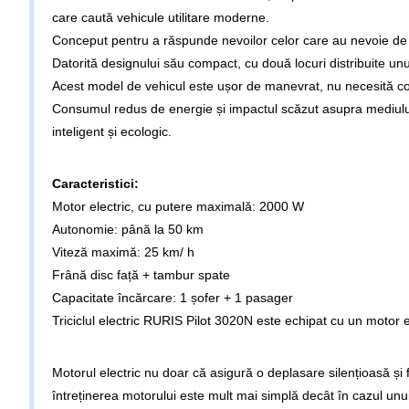
care caută vehicule utilitare moderne.
Conceput pentru a răspunde nevoilor celor care au nevoie de un 
Datorită designului său compact, cu două locuri distribuite unul î
Acest model de vehicul este ușor de manevrat, nu necesită costuri
Consumul redus de energie și impactul scăzut asupra mediului î
inteligent și ecologic.
Caracteristici:
Motor electric, cu putere maximală: 2000 W
Autonomie: până la 50 km
Viteză maximă: 25 km/ h
Frână disc față + tambur spate
Capacitate încărcare: 1 șofer + 1 pasager
CIV GRATUIT
Triciclul electric RURIS Pilot 3020N este echipat cu un motor
Motorul electric nu doar că asigură o deplasare silențioasă și f
întreținerea motorului este mult mai simplă decât în cazul unu