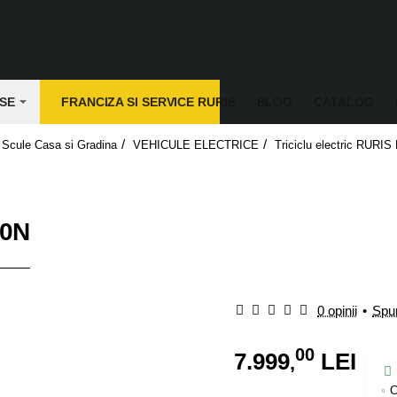
SE
FRANCIZA SI SERVICE RURIS
BLOG
CATALOG
Scule Casa si Gradina
VEHICULE ELECTRICE
Triciclu electric RURIS
20N
0 opinii
•
Spun
00
7.999
LEI
,
C