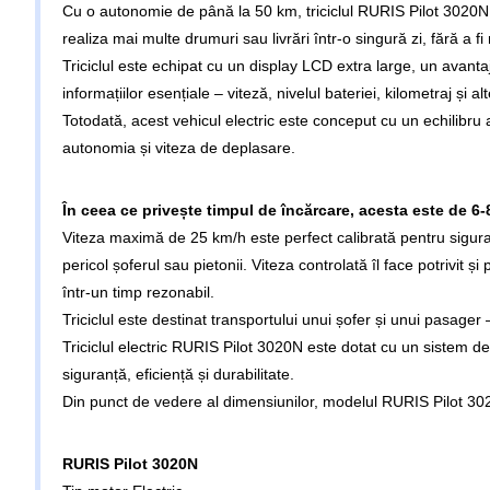
Cu o autonomie de până la 50 km, triciclul RURIS Pilot 3020N est
realiza mai multe drumuri sau livrări într-o singură zi, fără a f
Triciclul este echipat cu un display LCD extra large, un avantaj
informațiilor esențiale – viteză, nivelul bateriei, kilometraj și al
Totodată, acest vehicul electric este conceput cu un echilibr
autonomia și viteza de deplasare.
În ceea ce privește timpul de încărcare, acesta este de 6-8
Viteza maximă de 25 km/h este perfect calibrată pentru siguran
pericol șoferul sau pietonii. Viteza controlată îl face potrivit ș
într-un timp rezonabil.
Triciclul este destinat transportului unui șofer și unui pasager – 
Triciclul electric RURIS Pilot 3020N este dotat cu un sistem de
siguranță, eficiență și durabilitate.
Din punct de vedere al dimensiunilor, modelul RURIS Pilot 
RURIS Pilot 3020N