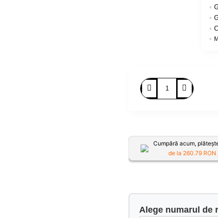
G
G
C
M
Cumpără acum, plătește
de la
260.79
RON /
Alege numarul de r