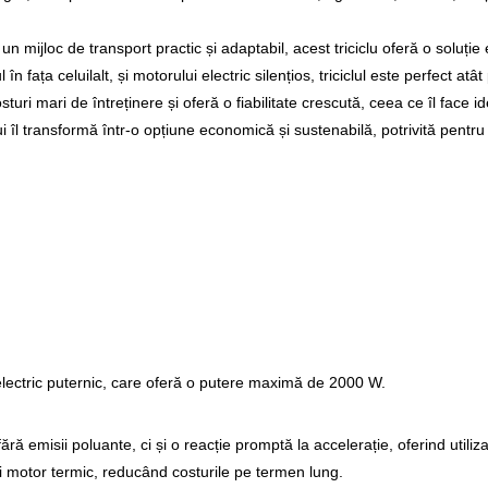
mijloc de transport practic și adaptabil, acest triciclu oferă o soluție e
n fața celuilalt, și motorului electric silențios, triciclul este perfect atâ
 mari de întreținere și oferă o fiabilitate crescută, ceea ce îl face idea
l transformă într-o opțiune economică și sustenabilă, potrivită pentru 
 electric puternic, care oferă o putere maximă de 2000 W.
ără emisii poluante, ci și o reacție promptă la accelerație, oferind utiliz
i motor termic, reducând costurile pe termen lung.