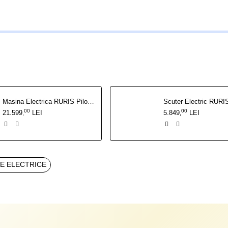
Masina Electrica RURIS Pilot GT500 Negru 2000 W
00
00
21.599
LEI
5.849
LEI
,
,
E ELECTRICE