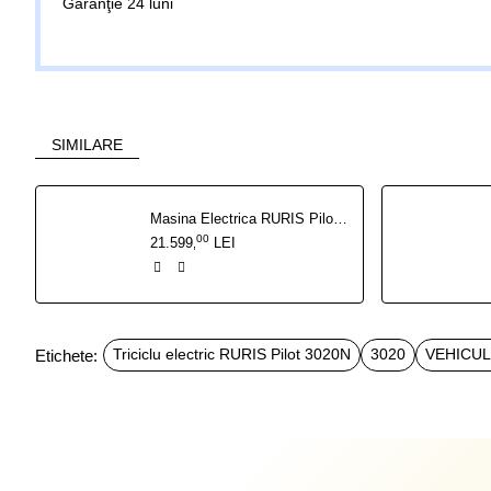
Garanţie 24 luni
SIMILARE
Masina Electrica RURIS Pilot GT500 Gri 2000 W
00
21.599
LEI
,
Etichete:
Triciclu electric RURIS Pilot 3020N
3020
VEHICUL