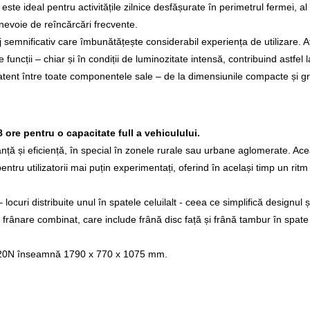
e ideal pentru activitățile zilnice desfășurate în perimetrul fermei, al lo
i nevoie de reîncărcări frecvente.
 semnificativ care îmbunătățește considerabil experiența de utilizare. Afi
te funcții – chiar și în condiții de luminozitate intensă, contribuind astfel l
u atent între toate componentele sale – de la dimensiunile compacte și
 ore pentru o capacitate full a vehiculului.
ță și eficiență, în special în zonele rurale sau urbane aglomerate. Acea
i pentru utilizatorii mai puțin experimentați, oferind în același timp un rit
locuri distribuite unul în spatele celuilalt - ceea ce simplifică designul și
 frânare combinat, care include frână disc față și frână tambur în spate
3020N înseamnă 1790 x 770 x 1075 mm.