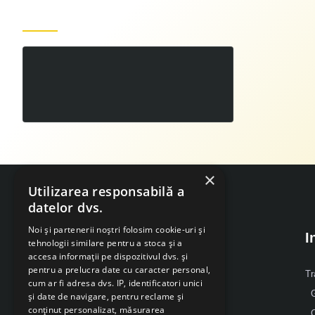
Produse recent vizualizate
Triciclu electric RURIS Pilot 3020N
00
7.999
LEI
,
×
Utilizarea responsabilă a
datelor dvs.
Noi și partenerii noștri folosim cookie-uri și
I
tehnologii similare pentru a stoca și a
accesa informații pe dispozitivul dvs. și
pentru a prelucra date cu caracter personal,
Despre Noi
Tr
cum ar fi adresa dvs. IP, identificatori unici
G
și date de navigare, pentru reclame și
Mobil: 0371 238 338
conținut personalizat, măsurarea