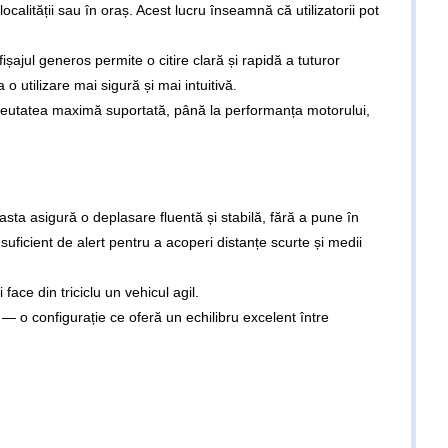
calității sau în oraș. Acest lucru înseamnă că utilizatorii pot
șajul generos permite o citire clară și rapidă a tuturor
a o utilizare mai sigură și mai intuitivă.
 greutatea maximă suportată, până la performanța motorului,
sta asigură o deplasare fluentă și stabilă, fără a pune în
m suficient de alert pentru a acoperi distanțe scurte și medii
 face din triciclu un vehicul agil.
 — o configurație ce oferă un echilibru excelent între