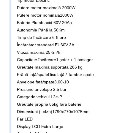
Tip motor Electric
Putere motor maximală 2000W
Putere motor nominală1000W
Baterie Plumb acid 60V 20Ah
Autonomie Până la 50Km
Timp de încărcare 6-8 ore
Încărcător standard EU60V 3A
Viteza maximă 25Km/h
Capacitate încărcare1 șofer + 1 pasager
Greutate maximă suportată 286 kg
Frână față/spateDisc față / Tambur spate
Anvelope față/spate3.00-10
Presiune anvelope 2.5 bar
Categorie vehicul L2e-P
Greutate proprie 85kg fără baterie
Dimensiuni (L×l×h)1790x770x1075mm
Far LED
Display LCD Extra Large