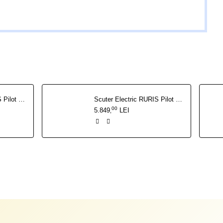
Scuter Electric RURIS Pilot SX720 Gri
Scuter Electric RURIS Pilot SX720 Negru
00
5.849
LEI
,