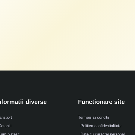
nformatii diverse
Functionare site
ansport
Termeni si conditii
arantii
Politica confidentialitate
Cum platesc
Date cu caracter personal