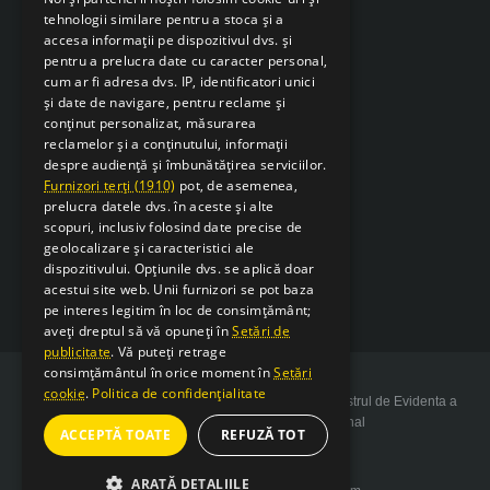
tehnologii similare pentru a stoca și a
accesa informații pe dispozitivul dvs. și
pentru a prelucra date cu caracter personal,
cum ar fi adresa dvs. IP, identificatori unici
și date de navigare, pentru reclame și
conținut personalizat, măsurarea
reclamelor și a conținutului, informații
despre audiență și îmbunătățirea serviciilor.
Furnizori terți (1910)
pot, de asemenea,
prelucra datele dvs. în aceste și alte
scopuri, inclusiv folosind date precise de
geolocalizare și caracteristici ale
dispozitivului. Opțiunile dvs. se aplică doar
acestui site web. Unii furnizori se pot baza
pe interes legitim în loc de consimțământ;
aveți dreptul să vă opuneți în
Setări de
publicitate
. Vă puteți retrage
consimțământul în orice moment în
Setări
cookie
.
Politica de confidențialitate
Copyright 2026 SarcSudex.ro Website inscris in Registrul de Evidenta a
Prelucrarii de Date cu Caracter Personal
ACCEPTĂ TOATE
REFUZĂ TOT
ARATĂ DETALIILE