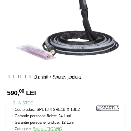
0 opinii
•
Spune-ţi opinia
00
590
LEI
,
IN STOC
Cod produs:
SPE18-4-SRE1B-X-1BEZ
Garantie persoane fizice:
24 Luni
Garantie persoane juridice:
12 Luni
Categorie:
Pistolet TIG WIG