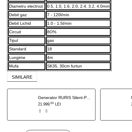
Diametru electrozi
0.5, 1.0, 1.6, 2.0, 2.4, 3.2, 4.0mm
Debit gaz
7 - 120l/min
Debit Lichid
1.0 - 1.5l/min
Circuit
8O%
Tipul
gas
Standard
18
Lungime
4m
Mufa
SK35, 30cm furtun
SIMILARE
Generator RURIS Silent-Power DG15KVA 27 CP - 13 kW insonorizat, pornire electrica cu ATS inclus
00
21.999
LEI
,