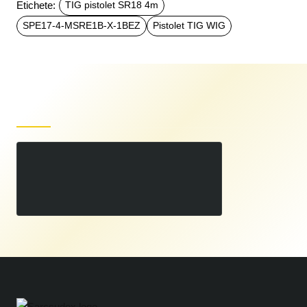
Etichete:
TIG pistolet SR18 4m
SPE17-4-MSRE1B-X-1BEZ
Pistolet TIG WIG
Produse recent vizualizate
TIG pistolet SR18 4m
00
590
LEI
,