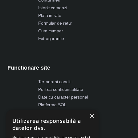
Istoric comenzi
Plata in rate
Formular de retur
Cum cumpar
Extragarantie
Functionare site
Termeni si conditii
Politica confidentialitate
Date cu caracter personal
Platforma SOL
ANPC
×
Utilizarea responsabilă a
Despre Cookies
datelor dvs.
Retragere din contract
Noi și partenerii noștri folosim cookie-uri și