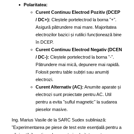
Polaritatea:
Curent Continuu Electrod Pozitiv (DCEP
/ DC+):
Cleștele portelectrod la borna "+".
Asigură pătrundere mai mare. Majoritatea
electrozilor bazici și rutilici funcționează bine
în DCEP.
Curent Continuu Electrod Negativ (DCEN
/ DC-):
Cleștele portelectrod la borna "-".
Pătrundere mai mică, depunere mai rapidă.
Folosit pentru table subțiri sau anumiți
electrozi.
Curent Alternativ (AC):
Anumite aparate și
electrozi sunt proiectate pentru AC. Util
pentru a evita "suflul magnetic" la sudarea
pieselor masive.
Ing. Marius Vasile de la SARC Sudex subliniază:
"Experimentarea pe piese de test este esențială pentru a