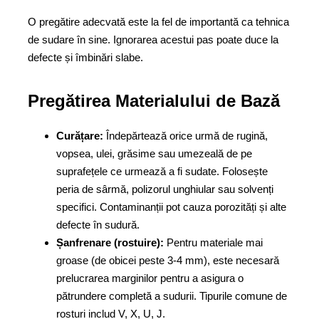
O pregătire adecvată este la fel de importantă ca tehnica
de sudare în sine. Ignorarea acestui pas poate duce la
defecte și îmbinări slabe.
Pregătirea Materialului de Bază
Curățare:
Îndepărtează orice urmă de rugină,
vopsea, ulei, grăsime sau umezeală de pe
suprafețele ce urmează a fi sudate. Folosește
peria de sârmă, polizorul unghiular sau solvenți
specifici. Contaminanții pot cauza porozități și alte
defecte în sudură.
Șanfrenare (rostuire):
Pentru materiale mai
groase (de obicei peste 3-4 mm), este necesară
prelucrarea marginilor pentru a asigura o
pătrundere completă a sudurii. Tipurile comune de
rosturi includ V, X, U, J.