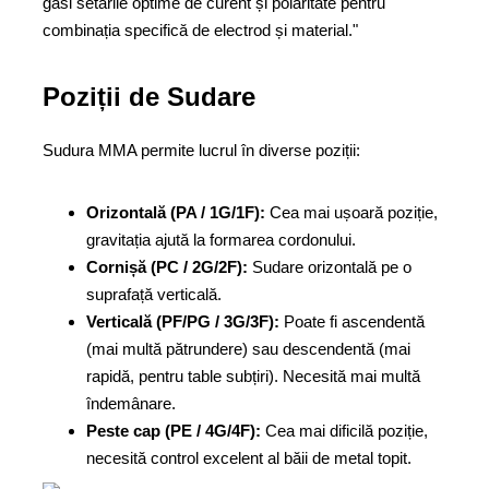
găsi setările optime de curent și polaritate pentru
combinația specifică de electrod și material."
Poziții de Sudare
Sudura MMA permite lucrul în diverse poziții:
Orizontală (PA / 1G/1F):
Cea mai ușoară poziție,
gravitația ajută la formarea cordonului.
Cornișă (PC / 2G/2F):
Sudare orizontală pe o
suprafață verticală.
Verticală (PF/PG / 3G/3F):
Poate fi ascendentă
(mai multă pătrundere) sau descendentă (mai
rapidă, pentru table subțiri). Necesită mai multă
îndemânare.
Peste cap (PE / 4G/4F):
Cea mai dificilă poziție,
necesită control excelent al băii de metal topit.