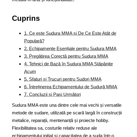
Cuprins
1. Ce este Sudura MMA și De Ce Este Atât de
Populară?
2. Echipamente Esențiale pentru Sudura MMA
3. Pregătirea Corectă pentru Sudura MMA
4. Tehnici de Bază în Sudura MMA Stăpânite
Acum
5. Sfaturi și Trucuri pentru Sudori MMA
6. Întreținerea Echipamentului de Sudură MMA
7. Concluzii și Pași Următori
Sudura MMA este una dintre cele mai vechi și versatile
metode de sudare, utilizată pe scară largă în construcții
metalice, reparații, mentenanță și proiecte hobby.
Flexibilitatea sa, costurile relativ reduse ale
echipamentului inițial și capacitatea de a suda într-o