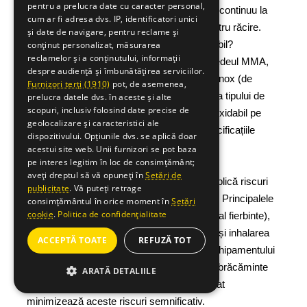
pentru a prelucra date cu caracter personal,
înseamnă că aparatul poate suda 6 minute continuu la
cum ar fi adresa dvs. IP, identificatori unici
150A, apoi necesită 4 minute de pauză pentru răcire.
și date de navigare, pentru reclame și
Ce electrozi să folosesc pentru oțel inoxidabil?
conținut personalizat, măsurarea
reclamelor și a conținutului, informații
Pentru sudarea oțelului inoxidabil prin procedeul MMA,
despre audiență și îmbunătățirea serviciilor.
trebuie să utilizați electrozi specifici pentru inox (de
Furnizori terți (1910)
pot, de asemenea,
exemplu, E308L, E316L). Alegerea exactă a tipului de
prelucra datele dvs. în aceste și alte
scopuri, inclusiv folosind date precise de
electrod depinde de tipul specific de oțel inoxidabil pe
geolocalizare și caracteristici ale
care îl sudați (ex: 304, 316). Consultați specificațiile
dispozitivului. Opțiunile dvs. se aplică doar
producătorului de electrozi și material.
acestui site web. Unii furnizori se pot baza
pe interes legitim în loc de consimțământ;
Este sudura MMA periculoasă?
aveți dreptul să vă opuneți în
Setări de
Ca orice proces industrial, sudura MMA implică riscuri
publicitate
. Vă puteți retrage
dacă nu se respectă măsurile de siguranță. Principalele
consimțământul în orice moment în
Setări
cookie
.
Politica de confidențialitate
pericole includ: arsuri (de la arc, stropi, metal fierbinte),
leziuni oculare (radiații UV/IR), șoc electric și inhalarea
ACCEPTĂ TOATE
REFUZĂ TOT
fumurilor de sudură. Utilizarea corectă a echipamentului
de protecție personală (mască, mănuși, îmbrăcăminte
ARATĂ DETALIILE
adecvată) și lucrul într-un spațiu bine ventilat
minimizează aceste riscuri semnificativ.