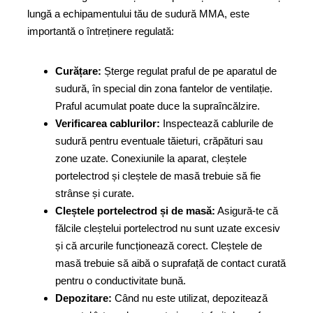
lungă a echipamentului tău de sudură MMA, este
importantă o întreținere regulată:
Curățare:
Șterge regulat praful de pe aparatul de
sudură, în special din zona fantelor de ventilație.
Praful acumulat poate duce la supraîncălzire.
Verificarea cablurilor:
Inspectează cablurile de
sudură pentru eventuale tăieturi, crăpături sau
zone uzate. Conexiunile la aparat, cleștele
portelectrod și cleștele de masă trebuie să fie
strânse și curate.
Cleștele portelectrod și de masă:
Asigură-te că
fălcile cleștelui portelectrod nu sunt uzate excesiv
și că arcurile funcționează corect. Cleștele de
masă trebuie să aibă o suprafață de contact curată
pentru o conductivitate bună.
Depozitare:
Când nu este utilizat, depozitează