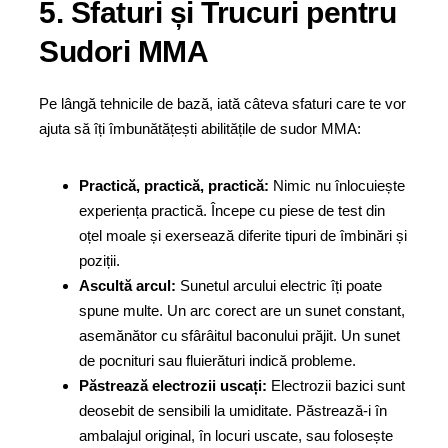
5. Sfaturi și Trucuri pentru
Sudori MMA
Pe lângă tehnicile de bază, iată câteva sfaturi care te vor
ajuta să îți îmbunătățești abilitățile de sudor MMA:
Practică, practică, practică:
Nimic nu înlocuiește
experiența practică. Începe cu piese de test din
oțel moale și exersează diferite tipuri de îmbinări și
poziții.
Ascultă arcul:
Sunetul arcului electric îți poate
spune multe. Un arc corect are un sunet constant,
asemănător cu sfârâitul baconului prăjit. Un sunet
de pocnituri sau fluierături indică probleme.
Păstrează electrozii uscați:
Electrozii bazici sunt
deosebit de sensibili la umiditate. Păstrează-i în
ambalajul original, în locuri uscate, sau folosește