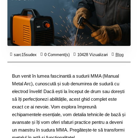
sarc15sudex
0 Comment(s)
10428 Vizualizari
Blog
Bun venit în lumea fascinantă a sudurii MMA (Manual
Metal Arc), cunoscută și sub denumirea de sudură cu
electrod învelit! Dacă ești la început de drum sau dorești
să îți perfecționezi abilitățile, acest ghid complet este
exact ce ai nevoie. Vom explora împreună
echipamentele esențiale, vom detalia tehnicile de bază și
avansate și îți vom oferi sfaturi practice pentru a deveni
un maestru în sudura MMA. Pregătește-te să transformi
metalul în artă și funcționalitate!