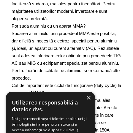
facilitează sudarea, mai ales pentru începători. Pentru
majoritatea utilizatorilor moderni, invertoarele sunt
alegerea preferată.
Pot suda aluminiu cu un aparat MMA?
Sudarea aluminiului prin procedeul MMA este posibilă,
dar dificilă și necesită electrozi speciali pentru aluminiu
și, ideal, un aparat cu curent alternativ (AC). Rezultatele
sunt adesea inferioare celor obținute prin procedeele TIG
AC sau MIG cu echipament specializat pentru aluminiu.
Pentru lucrări de calitate pe aluminiu, se recomandă alte
procedee.
Cât de important este ciclul de funcționare (duty cycle) la
un aparat MMA?
×
Ciclul de funcționare este foarte important, mai ales
Utilizarea responsabilă a
pentru lucrări continue sau la amperaje ridicate. Acesta
datelor dvs.
indică procentul dintr-un interval de 10 minute în care
Noi și partenerii noștri folosim cookie-uri și
aparatul poate suda la un anumit curent fără a se
tehnologii similare pentru a stoca și a
supraîncălzi. De exemplu, un ciclu de 60% la 150A
accesa informații pe dispozitivul dvs. și