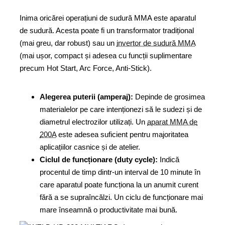
Inima oricărei operațiuni de sudură MMA este aparatul
de sudură. Acesta poate fi un transformator tradițional
(mai greu, dar robust) sau un
invertor de sudură MMA
(mai ușor, compact și adesea cu funcții suplimentare
precum Hot Start, Arc Force, Anti-Stick).
Alegerea puterii (amperaj):
Depinde de grosimea
materialelor pe care intenționezi să le sudezi și de
diametrul electrozilor utilizați. Un
aparat MMA de
200A
este adesea suficient pentru majoritatea
aplicațiilor casnice și de atelier.
Ciclul de funcționare (duty cycle):
Indică
procentul de timp dintr-un interval de 10 minute în
care aparatul poate funcționa la un anumit curent
fără a se supraîncălzi. Un ciclu de funcționare mai
mare înseamnă o productivitate mai bună.