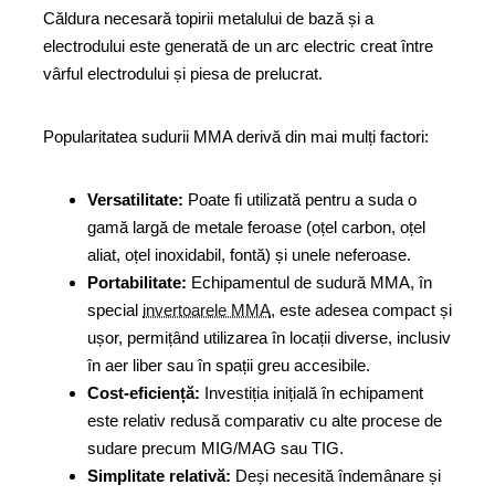
Căldura necesară topirii metalului de bază și a
electrodului este generată de un arc electric creat între
vârful electrodului și piesa de prelucrat.
Popularitatea sudurii MMA derivă din mai mulți factori:
Versatilitate:
Poate fi utilizată pentru a suda o
gamă largă de metale feroase (oțel carbon, oțel
aliat, oțel inoxidabil, fontă) și unele neferoase.
Portabilitate:
Echipamentul de sudură MMA, în
special
invertoarele MMA
, este adesea compact și
ușor, permițând utilizarea în locații diverse, inclusiv
în aer liber sau în spații greu accesibile.
Cost-eficiență:
Investiția inițială în echipament
este relativ redusă comparativ cu alte procese de
sudare precum MIG/MAG sau TIG.
Simplitate relativă:
Deși necesită îndemânare și