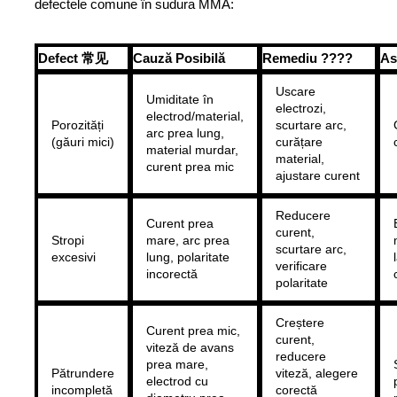
defectele comune în sudura MMA:
Defect 常见
Cauză Posibilă
Remediu ????
As
Uscare
Umiditate în
electrozi,
electrod/material,
Porozități
scurtare arc,
arc prea lung,
(găuri mici)
curățare
material murdar,
material,
curent prea mic
ajustare curent
Reducere
Curent prea
curent,
Stropi
mare, arc prea
scurtare arc,
excesivi
lung, polaritate
verificare
incorectă
polaritate
Creștere
Curent prea mic,
curent,
viteză de avans
reducere
prea mare,
Pătrundere
viteză, alegere
electrod cu
incompletă
corectă