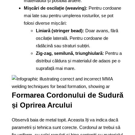
materialului și posibilă ardere.
Mișcări de oscilație (weaving):
Pentru cordoane
mai late sau pentru umplerea rosturilor, se pot
folosi diverse mișcări:
Liniară (stringer bead):
Doar avans, fără
oscilație laterală. Pentru cordoane de
rădăcină sau straturi subțiri.
Zig-zag, semilună, triunghiulară:
Pentru a
distribui căldura și materialul de adaos pe o
suprafață mai mare.
Formarea Cordonului de Sudură
și Oprirea Arcului
Observă baia de metal topit. Aceasta îți va indica dacă
parametrii și tehnica sunt corecte. Cordonul ar trebui să
fie uniform, cu solzi regulați și bine contopiți cu materialul