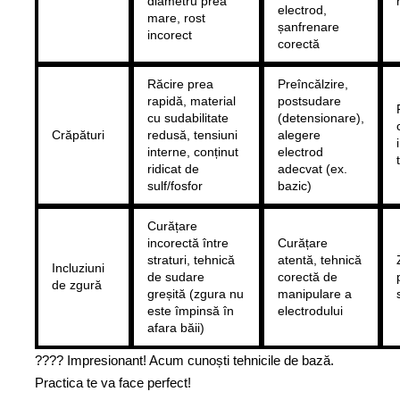
diametru prea
electrod,
mare, rost
șanfrenare
incorect
corectă
Răcire prea
Preîncălzire,
rapidă, material
postsudare
cu sudabilitate
(detensionare),
Crăpături
redusă, tensiuni
alegere
interne, conținut
electrod
ridicat de
adecvat (ex.
sulf/fosfor
bazic)
Curățare
incorectă între
Curățare
straturi, tehnică
atentă, tehnică
Incluziuni
de sudare
corectă de
de zgură
greșită (zgura nu
manipulare a
este împinsă în
electrodului
afara băii)
???? Impresionant! Acum cunoști tehnicile de bază.
Practica te va face perfect!