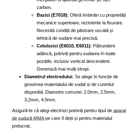
carbon.
Bazici (E7018):
Oferă îmbinări cu proprietăți
mecanice superioare, rezistente la fisurare.
Necesită condiții de păstrare uscată și
tehnică de sudare mai precisă.
Celulozici (E6010, E6011):
Pătrundere
adâncă, potriviți pentru sudarea în toate
pozițiile, inclusiv vertical descendent.
Generază mai mulți stropi.
Diametrul electrodului:
Se alege în funcție de
grosimea materialului de sudat și de curentul
disponibil. Diametre comune: 2.0mm, 2.5mm,
3.2mm, 4.0mm.
Asigură-te că alegi electrozi potriviți pentru tipul de
aparat
de sudură MMA
pe care îl deții și pentru materialul
prelucrat.