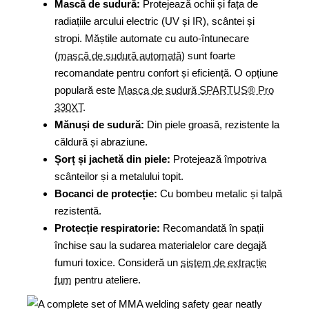
Mască de sudură:
Protejează ochii și fața de
radiațiile arcului electric (UV și IR), scântei și
stropi. Măștile automate cu auto-întunecare
(
mască de sudură automată
) sunt foarte
recomandate pentru confort și eficiență. O opțiune
populară este
Masca de sudură SPARTUS® Pro
330XT
.
Mănuși de sudură:
Din piele groasă, rezistente la
căldură și abraziune.
Șorț și jachetă din piele:
Protejează împotriva
scânteilor și a metalului topit.
Bocanci de protecție:
Cu bombeu metalic și talpă
rezistentă.
Protecție respiratorie:
Recomandată în spații
închise sau la sudarea materialelor care degajă
fumuri toxice. Consideră un
sistem de extracție
fum
pentru ateliere.