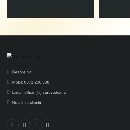
00
10.200
LEI
00
11.900
LEI
,
,
Despre Noi
Mobil: 0371 238 338
Email: office [@] sarcsudex.ro
Relatii cu clientii