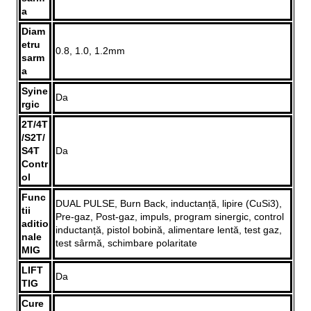
a
Diam
etru
0.8, 1.0, 1.2mm
sarm
a
Syine
Da
rgic
2T/4T
/S2T/
S4T
Da
Contr
ol
Func
DUAL PULSE, Burn Back, inductanță, lipire (CuSi3),
tii
Pre-gaz, Post-gaz, impuls, program sinergic, control
aditio
inductanță, pistol bobină, alimentare lentă, test gaz,
nale
test sârmă, schimbare polaritate
MIG
LIFT
Da
TIG
Cure