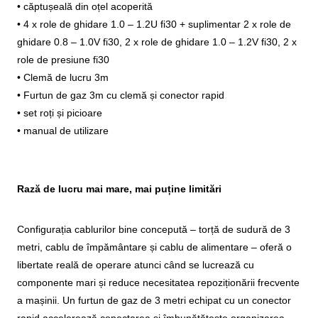
• căptușeală din oțel acoperită
• 4 x role de ghidare 1.0 – 1.2U fi30 + suplimentar 2 x role de
ghidare 0.8 – 1.0V fi30, 2 x role de ghidare 1.0 – 1.2V fi30, 2 x
role de presiune fi30
• Clemă de lucru 3m
• Furtun de gaz 3m cu clemă și conector rapid
• set roți și picioare
• manual de utilizare
Rază de lucru mai mare, mai puține limitări
Configurația cablurilor bine concepută – torță de sudură de 3
metri, cablu de împământare și cablu de alimentare – oferă o
libertate reală de operare atunci când se lucrează cu
componente mari și reduce necesitatea repoziționării frecvente
a mașinii. Un furtun de gaz de 3 metri echipat cu un conector
rapid accelerează conectarea și îmbunătățește organizarea