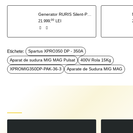
Generator RURIS Silent-Power DG15KVA 27 CP - 13 kW insonorizat, pornire electrica cu ATS inclus
00
21.999
LEI
,
Etichete:
Spartus XPRO350 DP - 350A
Aparat de sudura MIG MAG Pulsat
400V Rola 15Kg
XPROMIG350DP-PAK-36-3
Aparate de Sudura MIG MAG
Produse recent vizualizate
Spartus XPRO350 DP - 350A, Aparat de sudura MIG MAG Pulsat, 400V Rola 15Kg