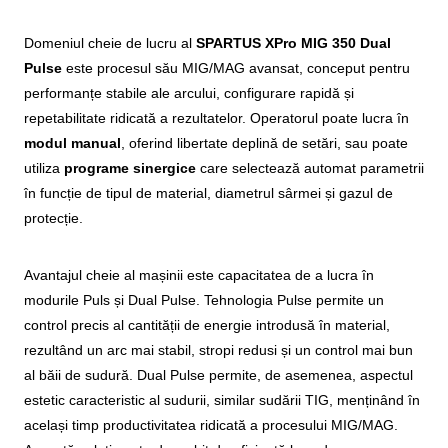
Domeniul cheie de lucru al
SPARTUS XPro MIG 350 Dual
Pulse
este procesul său MIG/MAG avansat, conceput pentru
performanțe stabile ale arcului, configurare rapidă și
repetabilitate ridicată a rezultatelor. Operatorul poate lucra în
modul manual
, oferind libertate deplină de setări, sau poate
utiliza
programe sinergice
care selectează automat parametrii
în funcție de tipul de material, diametrul sârmei și gazul de
protecție.
Avantajul cheie al mașinii este capacitatea de a lucra în
modurile Puls și Dual Pulse. Tehnologia Pulse permite un
control precis al cantității de energie introdusă în material,
rezultând un arc mai stabil, stropi redusi și un control mai bun
al băii de sudură. Dual Pulse permite, de asemenea, aspectul
estetic caracteristic al sudurii, similar sudării TIG, menținând în
același timp productivitatea ridicată a procesului MIG/MAG.