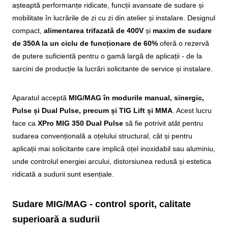
așteaptă performanțe ridicate, funcții avansate de sudare și
mobilitate în lucrările de zi cu zi din atelier și instalare. Designul
compact,
alimentarea trifazată de 400V
și
maxim de sudare
de 350A la un ciclu de funcționare de 60%
oferă o rezervă
de putere suficientă pentru o gamă largă de aplicații - de la
sarcini de producție la lucrări solicitante de service și instalare.
Aparatul acceptă
MIG/MAG în modurile manual, sinergic,
Pulse și Dual Pulse, precum și TIG Lift și MMA
. Acest lucru
face ca
XPro MIG 350 Dual Pulse
să fie potrivit atât pentru
sudarea convențională a oțelului structural, cât și pentru
aplicații mai solicitante care implică oțel inoxidabil sau aluminiu,
unde controlul energiei arcului, distorsiunea redusă și estetica
ridicată a sudurii sunt esențiale.
Sudare MIG/MAG - control sporit, calitate
superioară a sudurii