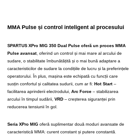
MMA Pulse și control inteligent al procesului
SPARTUS XPro MIG 350 Dual Pulse oferă un proces MMA
Pulse avansat
, oferind un control și mai mare al arcului de
sudare, o stabilitate îmbunătățită și o mai bună adaptare a
caracteristicilor de sudare la condițiile de lucru și la preferințele
operatorului. În plus, mașina este echipată cu funcții care
susțin confortul și calitatea sudurii, cum ar fi:
Hot Start
–
facilitarea aprinderii electrodului,
Arc Force
– stabilizarea
arcului în timpul sudării,
VRD
– creșterea siguranței prin
reducerea tensiunii în gol.
Seria XPro MIG
oferă suplimentar două moduri avansate de
caracteristică MMA: curent constant și putere constantă.