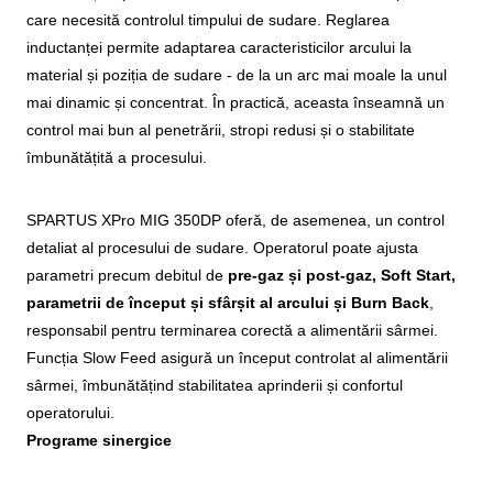
care necesită controlul timpului de sudare. Reglarea
inductanței permite adaptarea caracteristicilor arcului la
material și poziția de sudare - de la un arc mai moale la unul
mai dinamic și concentrat. În practică, aceasta înseamnă un
control mai bun al penetrării, stropi redusi și o stabilitate
îmbunătățită a procesului.
SPARTUS XPro MIG 350DP oferă, de asemenea, un control
detaliat al procesului de sudare. Operatorul poate ajusta
parametri precum debitul de
pre-gaz și post-gaz, Soft Start,
parametrii de început și sfârșit al arcului și Burn Back
,
responsabil pentru terminarea corectă a alimentării sârmei.
Funcția Slow Feed asigură un început controlat al alimentării
sârmei, îmbunătățind stabilitatea aprinderii și confortul
operatorului.
Programe sinergice