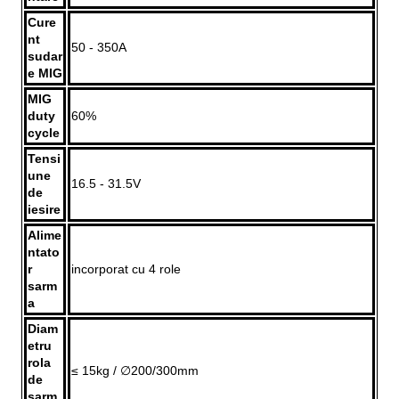
Cure
nt
50 - 350A
sudar
e MIG
MIG
duty
60%
cycle
Tensi
une
16.5 - 31.5V
de
iesire
Alime
ntato
r
incorporat cu 4 role
sarm
a
Diam
etru
rola
≤ 15kg / ∅200/300mm
de
sarm