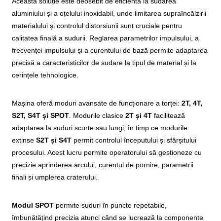
Această soluție este deosebit de eficientă la sudarea
aluminiului și a oțelului inoxidabil, unde limitarea supraîncălzirii
materialului și controlul distorsiunii sunt cruciale pentru
calitatea finală a sudurii. Reglarea parametrilor impulsului, a
frecvenței impulsului și a curentului de bază permite adaptarea
precisă a caracteristicilor de sudare la tipul de material și la
cerințele tehnologice.
Mașina oferă moduri avansate de funcționare a torței:
2T, 4T,
S2T, S4T și SPOT
. Modurile clasice
2T și 4T
facilitează
adaptarea la suduri scurte sau lungi, în timp ce modurile
extinse
S2T și S4T
permit controlul începutului și sfârșitului
procesului. Acest lucru permite operatorului să gestioneze cu
precizie aprinderea arcului, curentul de pornire, parametrii
finali și umplerea craterului.
Modul SPOT
permite suduri în puncte repetabile,
îmbunătățind precizia atunci când se lucrează la componente