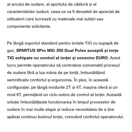
al arcului de sudare, al aportului de căldură și al
caracteristicilor sudurii, ceea ce va fi deosebit de apreciat de
utilizatorii care lucrează cu materiale mai subțiri sau
componente solicitante.
Pe lângă suportul standard pentru torțele TIG cu supapă de
gaz,
SPARTUS XPro MIG 350 Dual Pulse acceptă și torțe
TIG echipate cu control al torței și conector EURO
. Acest
lucru permite operatorului să controleze convenabil procesul
de sudare fără a lua mâna de pe torță, îmbunătățind
semnificativ confortul și ergonomia. În plus, în această
configurație, pe lângă modurile 2T și 4T, mașina oferă și un
mod 8T, permițând un ciclu extins de control al torței. Această
soluție îmbunătățește funcționarea în timpul proceselor de
sudare în mai multe etape și reduce necesitatea de a ține
apăsat continuu butonul torței, crescând confortul operatorului.