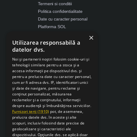
Termeni si conditii
Politica confidentialitate
Date cu caracter personal
Platforma SOL
ANPC
×
Utilizarea responsabilă a
Despre Cookies
datelor dvs.
Retragere din contract
Noi și partenerii noștri folosim cookie-uri și
tehnologii similare pentru a stoca și a
accesa informații pe dispozitivul dvs. și
pentru a prelucra date cu caracter personal,
cum ar fi adresa dvs. IP, identificatori unici
și date de navigare, pentru reclame și
conținut personalizat, măsurarea
reclamelor și a conținutului, informații
despre audiență și îmbunătățirea serviciilor.
Furnizori terți (1910)
pot, de asemenea,
prelucra datele dvs. în aceste și alte
scopuri, inclusiv folosind date precise de
geolocalizare și caracteristici ale
dispozitivului. Opțiunile dvs. se aplică doar