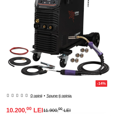
-14%
0 opinii
•
Spune-ţi opinia
00
10.200
LEI
00
,
11.900
LEI
,