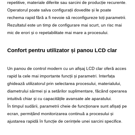
repetitive, materiale diferite sau sarcini de producție recurente.
Operatorul poate salva configurații dovedite și le poate
rechema rapid fără a fi nevoie să reconfigureze toți parametrii.
Rezultatul este un timp de configurare mai scurt, un risc mai
mic de erori și o repetabilitate mai mare a procesului.
Confort pentru utilizator și panou LCD clar
Un panou de control modern cu un afișaj LCD clar oferă acces
rapid la cele mai importante funcții și parametri. Interfața
ghidează utilizatorul prin selectarea procesului, materialului,
diametrului sârmei și a setărilor suplimentare, făcând operarea
intuitivă chiar și cu capacitățile avansate ale aparatului.
În timpul sudării, parametrii cheie de funcționare sunt afișați pe
ecran, permițând monitorizarea continuă a procesului și
ajustarea rapidă în funcție de cerințele unei sarcini specifice.