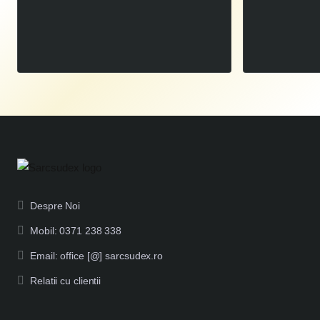
Spartus XPro MIG 500 DUAL PULSE - Aparat de sudura MIG MAG, PULS si DUBLU PULS, 500A 400V Rola 15Kg
00
24.200
LEI
00
31.460
LEI
,
,
Despre Noi
Mobil: 0371 238 338
Email: office [@] sarcsudex.ro
Relatii cu clientii