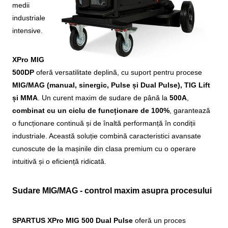
medii
industriale
intensive.
XPro MIG
500DP
oferă versatilitate deplină, cu suport pentru procese
MIG/MAG (manual, sinergic, Pulse și Dual Pulse), TIG Lift
și MMA
. Un curent maxim de sudare de până la
500A
,
combinat cu un ciclu de funcționare de 100%
, garantează
o funcționare continuă și de înaltă performanță în condiții
industriale. Această soluție combină caracteristici avansate
cunoscute de la mașinile din clasa premium cu o operare
intuitivă și o eficiență ridicată.
Sudare MIG/MAG - control maxim asupra procesului
SPARTUS XPro MIG 500 Dual Pulse
oferă un proces