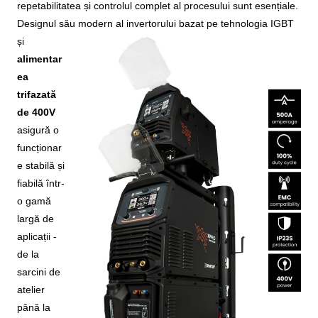
repetabilitatea și controlul complet al procesului sunt esențiale.
Designul său modern al invertorului bazat pe tehnologia
IGBT
și
alimentar
ea
trifazată
de 400V
asigură o
funcționar
e stabilă și
fiabilă într-
o gamă
largă de
aplicații -
de la
sarcini de
atelier
până la