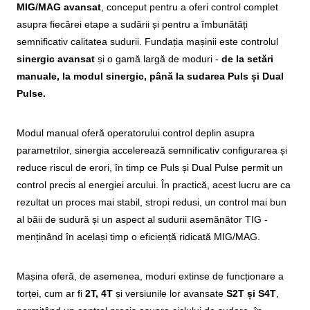
MIG/MAG avansat
, conceput pentru a oferi control complet
asupra fiecărei etape a sudării și pentru a îmbunătăți
semnificativ calitatea sudurii. Fundația mașinii este controlul
sinergic avansat
și o gamă largă de moduri -
de la setări
manuale, la modul sinergic, până la sudarea Puls și Dual
Pulse.
Modul manual oferă operatorului control deplin asupra
parametrilor, sinergia accelerează semnificativ configurarea și
reduce riscul de erori, în timp ce Puls și Dual Pulse permit un
control precis al energiei arcului. În practică, acest lucru are ca
rezultat un proces mai stabil, stropi redusi, un control mai bun
al băii de sudură și un aspect al sudurii asemănător TIG -
menținând în același timp o eficiență ridicată MIG/MAG.
Mașina oferă, de asemenea, moduri extinse de funcționare a
torței, cum ar fi
2T, 4T
și versiunile lor avansate
S2T și S4T
,