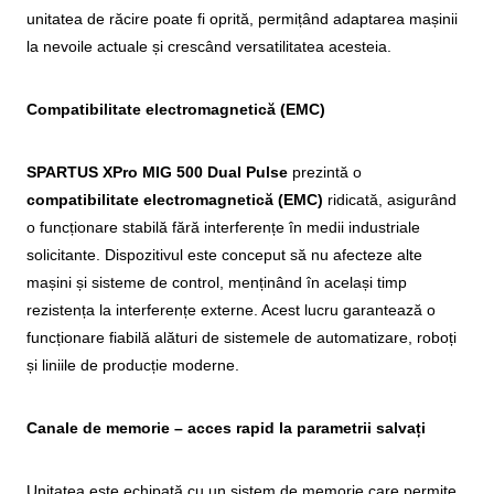
unitatea de răcire poate fi oprită, permițând adaptarea mașinii
la nevoile actuale și crescând versatilitatea acesteia.
Compatibilitate electromagnetică (EMC)
SPARTUS XPro MIG 500 Dual Pulse
prezintă o
compatibilitate electromagnetică (EMC)
ridicată, asigurând
o funcționare stabilă fără interferențe în medii industriale
solicitante. Dispozitivul este conceput să nu afecteze alte
mașini și sisteme de control, menținând în același timp
rezistența la interferențe externe. Acest lucru garantează o
funcționare fiabilă alături de sistemele de automatizare, roboți
și liniile de producție moderne.
Canale de memorie – acces rapid la parametrii salvați
Unitatea este echipată cu un sistem de memorie care permite