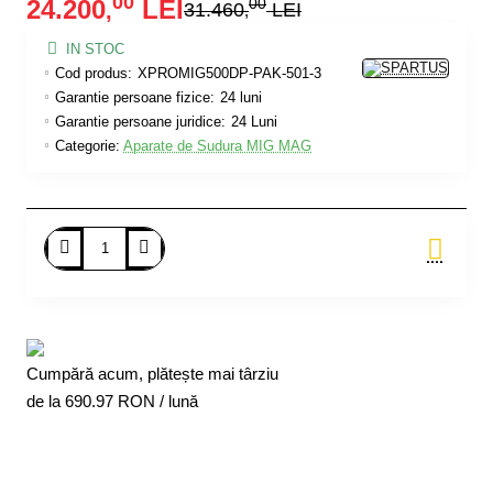
00
24.200
LEI
00
,
31.460
LEI
,
IN STOC
Cod produs:
XPROMIG500DP-PAK-501-3
Garantie persoane fizice:
24 luni
Garantie persoane juridice:
24 Luni
Categorie:
Aparate de Sudura MIG MAG
Adauga in Cos
Cumpără acum, plătește mai târziu
de la
690.97
RON / lună