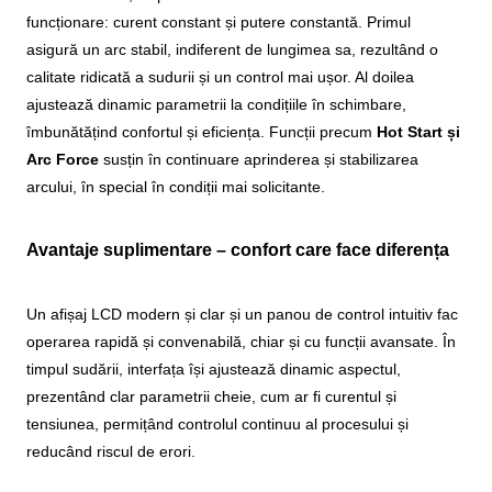
funcționare: curent constant și putere constantă. Primul
asigură un arc stabil, indiferent de lungimea sa, rezultând o
calitate ridicată a sudurii și un control mai ușor. Al doilea
ajustează dinamic parametrii la condițiile în schimbare,
îmbunătățind confortul și eficiența. Funcții precum
Hot Start și
Arc Force
susțin în continuare aprinderea și stabilizarea
arcului, în special în condiții mai solicitante.
Avantaje suplimentare – confort care face diferența
Un afișaj LCD modern și clar și un panou de control intuitiv fac
operarea rapidă și convenabilă, chiar și cu funcții avansate. În
timpul sudării, interfața își ajustează dinamic aspectul,
prezentând clar parametrii cheie, cum ar fi curentul și
tensiunea, permițând controlul continuu al procesului și
reducând riscul de erori.