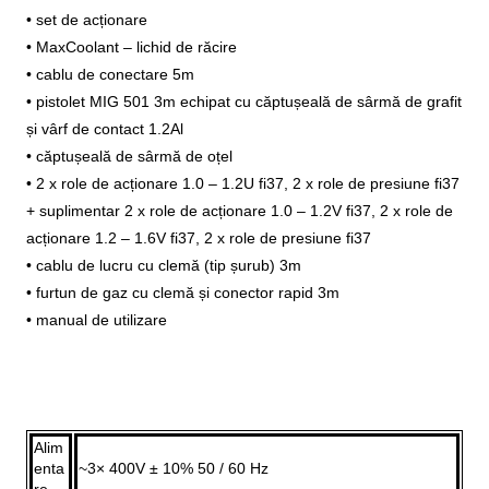
• set de acționare
• MaxCoolant – lichid de răcire
• cablu de conectare 5m
• pistolet MIG 501 3m echipat cu căptușeală de sârmă de grafit
și vârf de contact 1.2Al
• căptușeală de sârmă de oțel
• 2 x role de acționare 1.0 – 1.2U fi37, 2 x role de presiune fi37
+ suplimentar 2 x role de acționare 1.0 – 1.2V fi37, 2 x role de
acționare 1.2 – 1.6V fi37, 2 x role de presiune fi37
• cablu de lucru cu clemă (tip șurub) 3m
• furtun de gaz cu clemă și conector rapid 3m
• manual de utilizare
Alim
enta
~3× 400V ± 10% 50 / 60 Hz
re