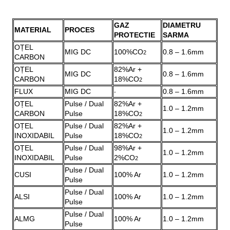
GAZ
DIAMETRU
MATERIAL
PROCES
PROTECTIE
SARMA
OȚEL
MIG DC
100%CO
0.8 – 1.6mm
2
CARBON
OȚEL
82%Ar +
MIG DC
0.8 – 1.6mm
CARBON
18%CO
2
FLUX
MIG DC
0.8 – 1.6mm
-
OȚEL
Pulse / Dual
82%Ar +
1.0 – 1.2mm
CARBON
Pulse
18%CO
2
OȚEL
Pulse / Dual
82%Ar +
1.0 – 1.2mm
INOXIDABIL
Pulse
18%CO
2
OȚEL
Pulse / Dual
98%Ar +
1.0 – 1.2mm
INOXIDABIL
Pulse
2%CO
2
Pulse / Dual
CUSI
100% Ar
1.0 – 1.2mm
Pulse
Pulse / Dual
ALSI
100% Ar
1.0 – 1.2mm
Pulse
Pulse / Dual
ALMG
100% Ar
1.0 – 1.2mm
Pulse