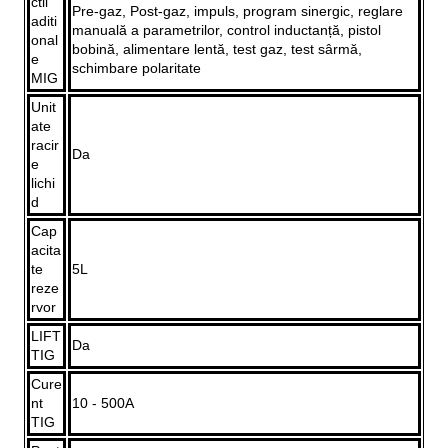
ctii
Pre-gaz, Post-gaz, impuls, program sinergic, reglare
aditi
manuală a parametrilor, control inductanță, pistol
onal
bobină, alimentare lentă, test gaz, test sârmă,
e
schimbare polaritate
MIG
Unit
ate
racir
Da
e
lichi
d
Cap
acita
te
5L
reze
rvor
LIFT
Da
TIG
Cure
nt
10 - 500A
TIG