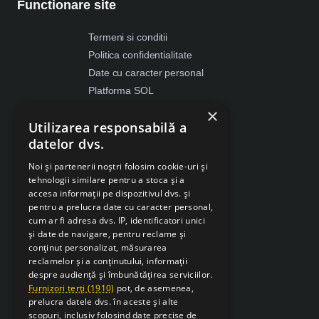
Functionare site
Termeni si conditii
Politica confidentialitate
Date cu caracter personal
Platforma SOL
ANPC
×
Utilizarea responsabilă a
Despre Cookies
datelor dvs.
Retragere din contract
Noi și partenerii noștri folosim cookie-uri și
tehnologii similare pentru a stoca și a
accesa informații pe dispozitivul dvs. și
pentru a prelucra date cu caracter personal,
cum ar fi adresa dvs. IP, identificatori unici
și date de navigare, pentru reclame și
conținut personalizat, măsurarea
reclamelor și a conținutului, informații
despre audiență și îmbunătățirea serviciilor.
Furnizori terți (1910)
pot, de asemenea,
prelucra datele dvs. în aceste și alte
scopuri, inclusiv folosind date precise de