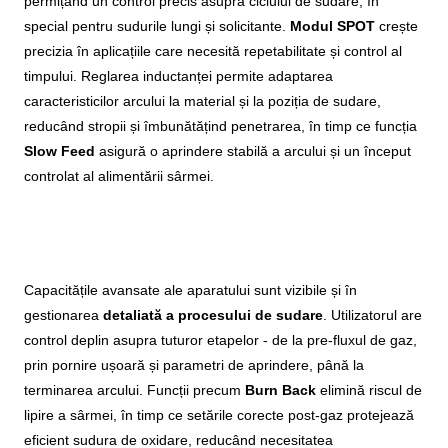
permițând un control precis asupra ciclului de sudare, în
special pentru sudurile lungi și solicitante.
Modul SPOT
crește
precizia în aplicațiile care necesită repetabilitate și control al
timpului. Reglarea inductanței permite adaptarea
caracteristicilor arcului la material și la poziția de sudare,
reducând stropii și îmbunătățind penetrarea, în timp ce funcția
Slow Feed
asigură o aprindere stabilă a arcului și un început
controlat al alimentării sârmei.
Capacitățile avansate ale aparatului sunt vizibile și în
gestionarea
detaliată a procesului de sudare
. Utilizatorul are
control deplin asupra tuturor etapelor - de la pre-fluxul de gaz,
prin pornire ușoară și parametri de aprindere, până la
terminarea arcului. Funcții precum
Burn Back
elimină riscul de
lipire a sârmei, în timp ce setările corecte post-gaz protejează
eficient sudura de oxidare, reducând necesitatea