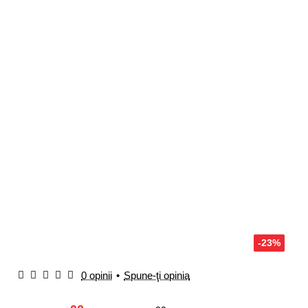
-23%
0 opinii
•
Spune-ţi opinia