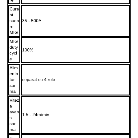
Cure
nt
suda
35 - 500A
re
MIG
MIG
duty
100%
cycl
e
Alim
enta
tor
separat cu 4 role
sar
ma
Vitez
a
avan
1.5 - 24m/min
s
sar
ma