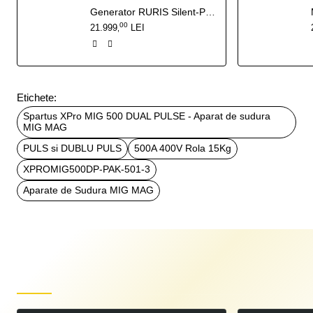
Generator RURIS Silent-Power DG15KVA 27 CP - 13 kW insonorizat, pornire electrica cu ATS inclus
00
21.999
LEI
,
Etichete:
Spartus XPro MIG 500 DUAL PULSE - Aparat de sudura
MIG MAG
PULS si DUBLU PULS
500A 400V Rola 15Kg
XPROMIG500DP-PAK-501-3
Aparate de Sudura MIG MAG
Produse recent vizualizate