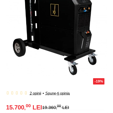
-19%
2 opinii
•
Spune-ţi opinia
00
15.700
LEI
00
,
19.360
LEI
,