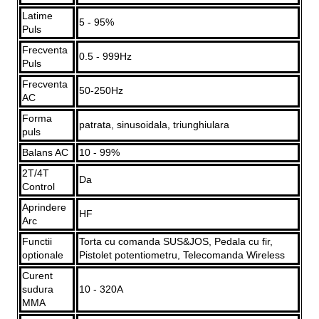
Latime
5 - 95%
Puls
Frecventa
0.5 - 999Hz
Puls
Frecventa
50-250Hz
AC
Forma
patrata, sinusoidala, triunghiulara
puls
Balans AC
10 - 99%
2T/4T
Da
Control
Aprindere
HF
Arc
Functii
Torta cu comanda SUS&JOS, Pedala cu fir,
optionale
Pistolet potentiometru, Telecomanda Wireless
Curent
sudura
10 - 320A
MMA