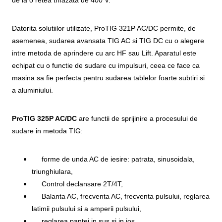
Datorita solutiilor utilizate, ProTIG 321P AC/DC permite, de
asemenea, sudarea avansata TIG AC si TIG DC cu o alegere
intre metoda de aprindere cu arc HF sau Lift. Aparatul este
echipat cu o functie de sudare cu impulsuri, ceea ce face ca
masina sa fie perfecta pentru sudarea tablelor foarte subtiri si
a aluminiului.
ProTIG 325P AC/DC
are functii de sprijinire a procesului de
sudare in metoda TIG:
forme de unda AC de iesire: patrata, sinusoidala,
triunghiulara,
Control declansare 2T/4T,
Balanta AC, frecventa AC, frecventa pulsului, reglarea
latimii pulsului si a amperii pulsului,
reglarea pantei in sus si in jos,