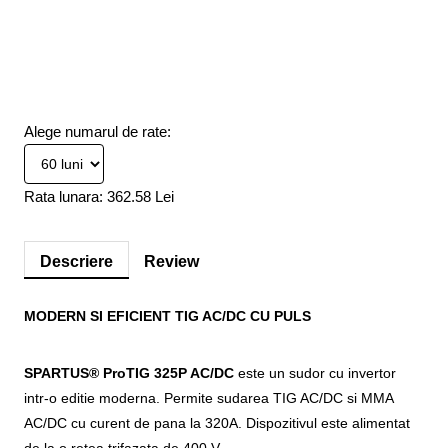
Alege numarul de rate:
Rata lunara:
362.58 Lei
Descriere
Review
MODERN SI EFICIENT TIG AC/DC CU PULS
SPARTUS® ProTIG 325P AC/DC
este un sudor cu invertor
intr-o editie moderna. Permite sudarea TIG AC/DC si MMA
AC/DC cu curent de pana la 320A. Dispozitivul este alimentat
de la o retea trifazata de 400 V.