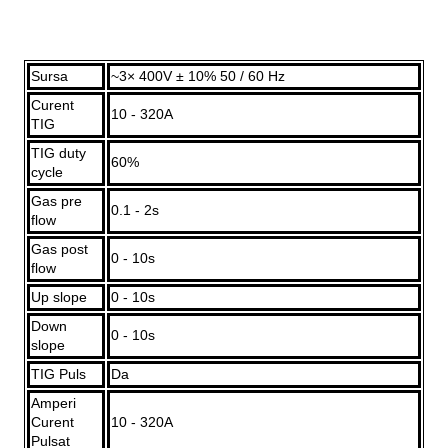
Sursa
~3× 400V ± 10% 50 / 60 Hz
Curent
10 - 320A
TIG
TIG duty
60%
cycle
Gas pre
0.1 - 2s
flow
Gas post
0 - 10s
flow
Up slope
0 - 10s
Down
0 - 10s
slope
TIG Puls
Da
Amperi
Curent
10 - 320A
Pulsat