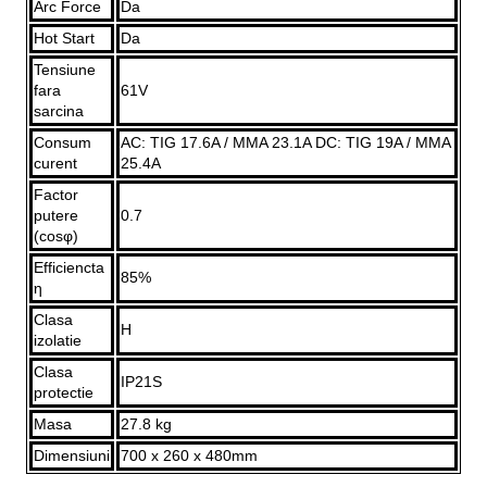
Arc Force
Da
Hot Start
Da
Tensiune
fara
61V
sarcina
Consum
AC: TIG 17.6A / MMA 23.1A DC: TIG 19A / MMA
curent
25.4A
Factor
putere
0.7
(cosφ)
Efficiencta
85%
η
Clasa
H
izolatie
Clasa
IP21S
protectie
Masa
27.8 kg
Dimensiuni
700 x 260 x 480mm