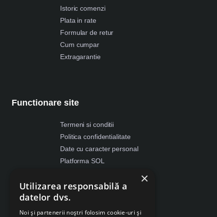
Istoric comenzi
Plata in rate
Formular de retur
Cum cumpar
Extragarantie
Functionare site
Termeni si conditii
Politica confidentialitate
Date cu caracter personal
Platforma SOL
ANPC
×
Utilizarea responsabilă a
Despre Cookies
datelor dvs.
Retragere din contract
Noi și partenerii noștri folosim cookie-uri și