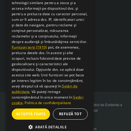
tehnologii similare pentru a stoca și a
accesa informații pe dispozitivul dvs. și
pentru a prelucra date cu caracter personal,
cum ar fi adresa dvs. IP, identificatori unici
și date de navigare, pentru reclame și
conținut personalizat, măsurarea
reclamelor și a conținutului, informații
despre audiență și îmbunătățirea serviciilor.
Furnizori terți (1910)
pot, de asemenea,
prelucra datele dvs. în aceste și alte
scopuri, inclusiv folosind date precise de
geolocalizare și caracteristici ale
dispozitivului. Opțiunile dvs. se aplică doar
acestui site web. Unii furnizori se pot baza
pe interes legitim în loc de consimțământ;
aveți dreptul să vă opuneți în
Setări de
publicitate
. Vă puteți retrage
consimțământul în orice moment în
Setări
cookie
.
Politica de confidențialitate
Copyright 2026 SarcSudex.ro Website inscris in Registrul de Evidenta a
Prelucrarii de Date cu Caracter Personal
ACCEPTĂ TOATE
REFUZĂ TOT
ARATĂ DETALIILE
Website design by web-Bsolutions.com