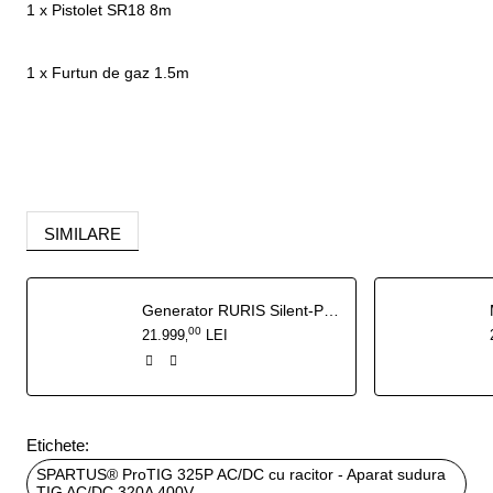
1 x Pistolet SR18 8m
1 x Furtun de gaz 1.5m
SIMILARE
Generator RURIS Silent-Power DG15KVA 27 CP - 13 kW insonorizat, pornire electrica cu ATS inclus
00
21.999
LEI
,
Etichete:
SPARTUS® ProTIG 325P AC/DC cu racitor - Aparat sudura
TIG AC/DC 320A 400V