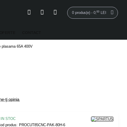
00
0 produs(e) - 0
LEI
,
OFERTE
CONTACT
e plasama 65A 400V
e-ţi opinia
IN STOC
od produs:
PROCUT85CNC-PAK-80H-6