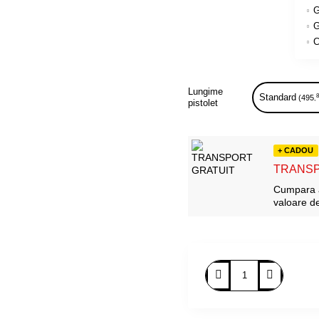
G
G
C
Lungime
Standard
(495
,
pistolet
+ CADOU
TRANSP
Cumpara a
valoare d