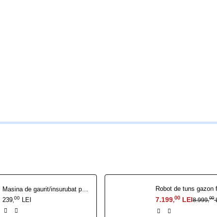
Masina de gaurit/insurubat pe acumulator RURIS RMX 1260
00
00
7.199
LEI
00
239
LEI
8.999
,
,
,