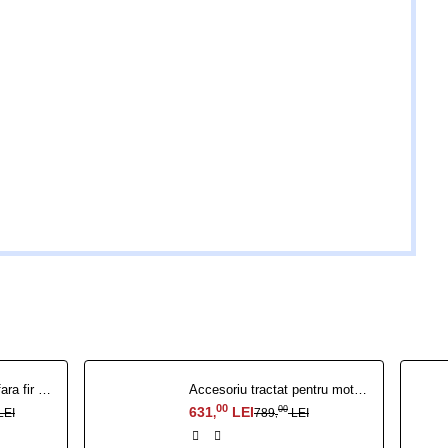
Robot de tuns gazon fara fir perimetral RURIS Sentinel 1500
Accesoriu tractat pentru motosapa navigator 88
00
631
LEI
00
LEI
789
LEI
,
,