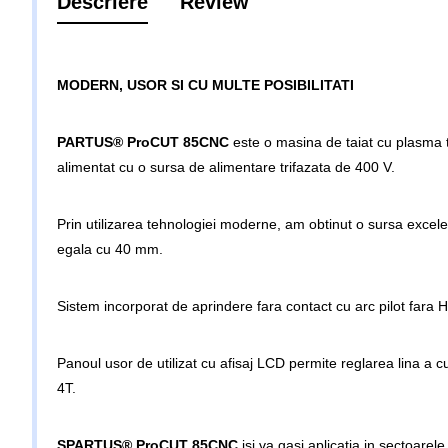
Descriere
Review
MODERN, USOR SI CU MULTE POSIBILITATI
PARTUS® ProCUT 85CNC
este o masina de taiat cu plasma ti
alimentat cu o sursa de alimentare trifazata de 400 V.
Prin utilizarea tehnologiei moderne, am obtinut o sursa excel
egala cu 40 mm.
Sistem incorporat de aprindere fara contact cu arc pilot fara H
Panoul usor de utilizat cu afisaj LCD permite reglarea lina a c
4T.
SPARTUS® ProCUT 85CNC
isi va gasi aplicatia in sectoare