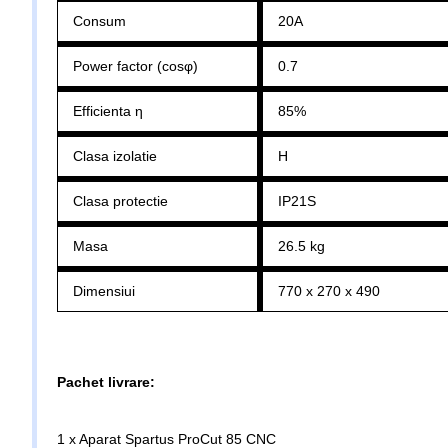
Consum
20A
Power factor (cosφ)
0.7
Efficienta η
85%
Clasa izolatie
H
Clasa protectie
IP21S
Masa
26.5 kg
Dimensiui
770 x 270 x 490
Pachet livrare:
1 x Aparat Spartus ProCut 85 CNC