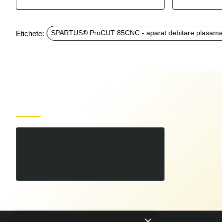
Etichete:
SPARTUS® ProCUT 85CNC - aparat debitare plasam
Produse recent vizualizate
SPARTUS® ProCUT 85CNC - aparat debitare plasama 65A 400V
00
9.508
LEI
,
×