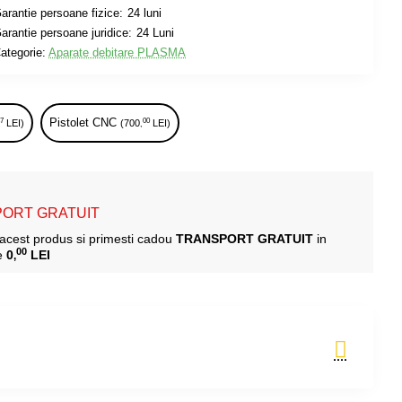
arantie persoane fizice:
24 luni
arantie persoane juridice:
24 Luni
ategorie:
Aparate debitare PLASMA
Pistolet CNC
87
00
LEI)
(700
LEI)
,
ORT GRATUIT
cest produs si primesti cadou
TRANSPORT GRATUIT
in
00
e
0
LEI
,
Adauga in Cos