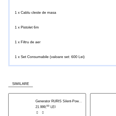
1 x Cablu cleste de masa
1 x Pistolet 6m
1 x Filtru de aer
1 x Set Consumabile (valoare set: 600 Lei)
SIMILARE
Generator RURIS Silent-Power DG15KVA 27 CP - 13 kW insonorizat, pornire electrica cu ATS inclus
00
21.999
LEI
,