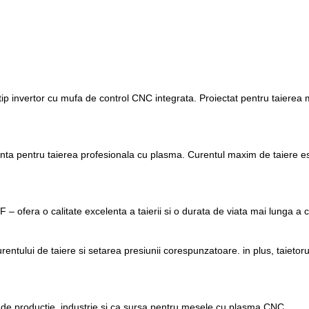
p invertor cu mufa de control CNC integrata. Proiectat pentru taierea me
enta pentru taierea profesionala cu plasma. Curentul maxim de taiere es
F – ofera o calitate excelenta a taierii si o durata de viata mai lunga a
urentului de taiere si setarea presiunii corespunzatoare. in plus, taiet
le de productie, industrie si ca sursa pentru mesele cu plasma CNC.