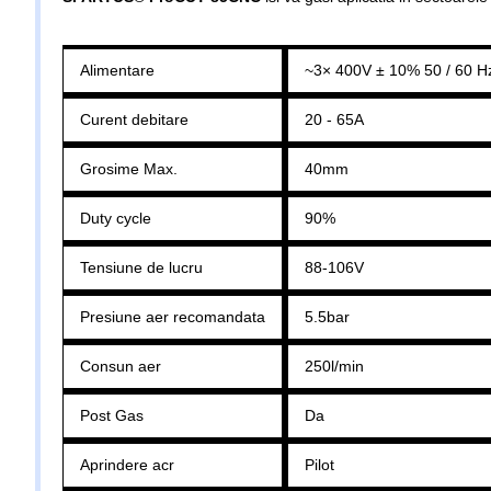
Alimentare
~3× 400V ± 10% 50 / 60 H
Curent debitare
20 - 65A
Grosime Max.
40mm
Duty cycle
90%
Tensiune de lucru
88-106V
Presiune aer recomandata
5.5bar
Consun aer
250l/min
Post Gas
Da
Aprindere acr
Pilot