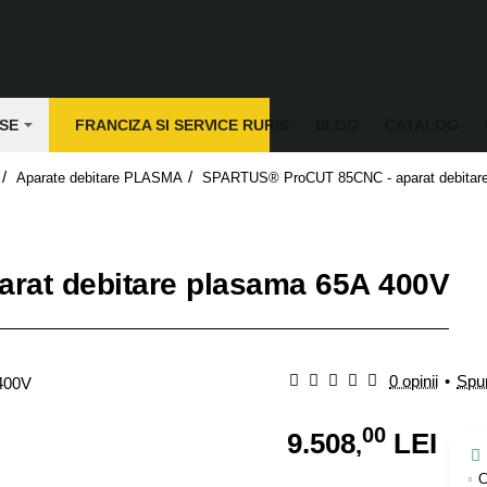
SE
FRANCIZA SI SERVICE RURIS
BLOG
CATALOG
Aparate debitare PLASMA
SPARTUS® ProCUT 85CNC - aparat debitar
at debitare plasama 65A 400V
0 opinii
•
Spun
00
9.508
LEI
,
C