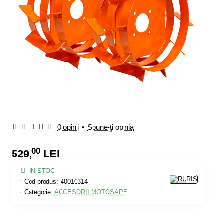
0 opinii
•
Spune-ţi opinia
00
529
LEI
,
IN STOC
Cod produs:
40010314
Categorie:
ACCESORII MOTOSAPE