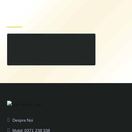
Produse recent vizualizate
Set Roti Metalice 400 TS 103
00
529
LEI
,
Despre Noi
Mobil: 0371 238 338