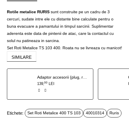
Rotile metalice RURIS
sunt construite pe un cadru de 3
cercuri, sudate intre ele cu distante bine calculate pentru o
buna evacuare a pamantului in timpul sarcinii. Suplimentar
aderenta este data de pintenii de atac, care la contactul cu
solul nu patineaza in sarcina.
Set Roti Metalice TS 103 400. Roata nu se livreaza cu manicot!
SIMILARE
Adaptor accesorii {plug, rarita reglabila} TS103
00
139
LEI
,
Etichete:
Set Roti Metalice 400 TS 103
40010314
Ruris