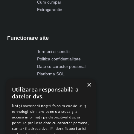
Cum cumpar
Extragarantie
Functionare site
Termeni si conditii
Politica confidentialitate
Date cu caracter personal
Platforma SOL
ANPC
×
Utilizarea responsabilă a
Despre Cookies
datelor dvs.
Retragere din contract
Noi și partenerii noștri folosim cookie-uri și
tehnologii similare pentru a stoca și a
accesa informații pe dispozitivul dvs. și
pentru a prelucra date cu caracter personal,
cum ar fi adresa dvs. IP, identificatori unici