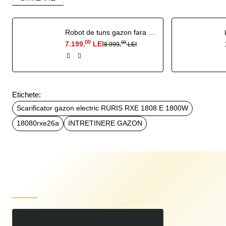
Robot de tuns gazon fara fir perimetral RURIS Sentinel 1500
00
7.199
LEI
00
8.999
LEI
,
,
Etichete:
Scarificator gazon electric RURIS RXE 1808 E 1800W
18080rxe26a
INTRETINERE GAZON
Produse recent vizualizate
Scarificator gazon electric RURIS RXE 1808 E 1800W