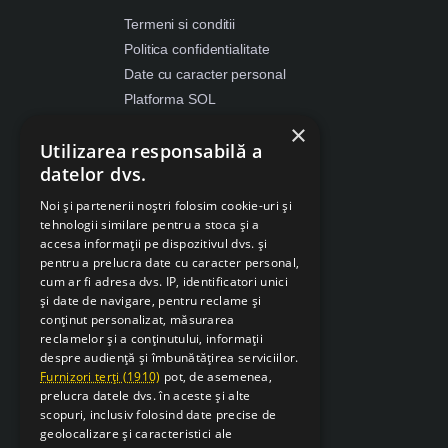
Termeni si conditii
Politica confidentialitate
Date cu caracter personal
Platforma SOL
ANPC
×
Utilizarea responsabilă a
Despre Cookies
datelor dvs.
Retragere din contract
Noi și partenerii noștri folosim cookie-uri și
tehnologii similare pentru a stoca și a
accesa informații pe dispozitivul dvs. și
pentru a prelucra date cu caracter personal,
cum ar fi adresa dvs. IP, identificatori unici
și date de navigare, pentru reclame și
conținut personalizat, măsurarea
reclamelor și a conținutului, informații
despre audiență și îmbunătățirea serviciilor.
Furnizori terți (1910)
pot, de asemenea,
prelucra datele dvs. în aceste și alte
scopuri, inclusiv folosind date precise de
geolocalizare și caracteristici ale