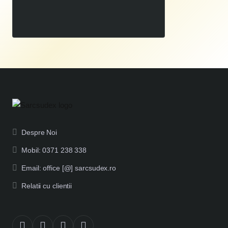
00
519
LEI
00
649
LEI
,
,
Despre Noi
Mobil: 0371 238 338
Email: office [@] sarcsudex.ro
Relatii cu clientii