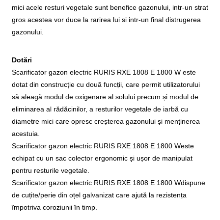
mici acele resturi vegetale sunt benefice gazonului, intr-un strat
gros acestea vor duce la rarirea lui si intr-un final distrugerea
gazonului.
Dotări
Scarificator gazon electric RURIS RXE 1808 E 1800 W este
dotat din construcție cu două funcții, care permit utilizatorului
să aleagă modul de oxigenare al solului precum și modul de
eliminarea al rădăcinilor, a resturilor vegetale de iarbă cu
diametre mici care opresc creșterea gazonului și menținerea
acestuia.
Scarificator gazon electric RURIS RXE 1808 E 1800 Weste
echipat cu un sac colector ergonomic și ușor de manipulat
pentru resturile vegetale.
Scarificator gazon electric RURIS RXE 1808 E 1800 Wdispune
de cuțite/perie din oțel galvanizat care ajută la rezistența
împotriva coroziunii în timp.