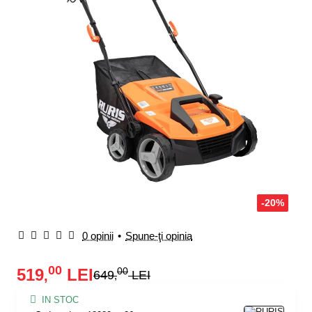
-20%
0 opinii
•
Spune-ţi opinia
00
519
LEI
00
,
649
LEI
,
IN STOC