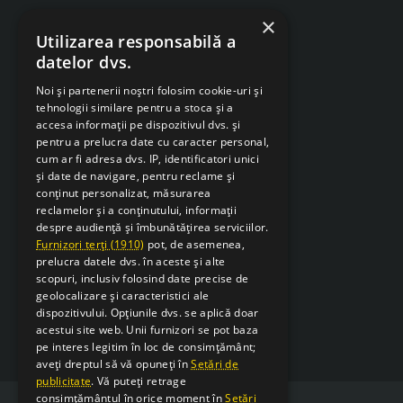
ANPC
×
Utilizarea responsabilă a
Despre Cookies
datelor dvs.
Retragere din contract
Noi și partenerii noștri folosim cookie-uri și
tehnologii similare pentru a stoca și a
accesa informații pe dispozitivul dvs. și
pentru a prelucra date cu caracter personal,
cum ar fi adresa dvs. IP, identificatori unici
și date de navigare, pentru reclame și
conținut personalizat, măsurarea
reclamelor și a conținutului, informații
despre audiență și îmbunătățirea serviciilor.
Furnizori terți (1910)
pot, de asemenea,
prelucra datele dvs. în aceste și alte
scopuri, inclusiv folosind date precise de
geolocalizare și caracteristici ale
dispozitivului. Opțiunile dvs. se aplică doar
acestui site web. Unii furnizori se pot baza
pe interes legitim în loc de consimțământ;
aveți dreptul să vă opuneți în
Setări de
publicitate
. Vă puteți retrage
consimțământul în orice moment în
Setări