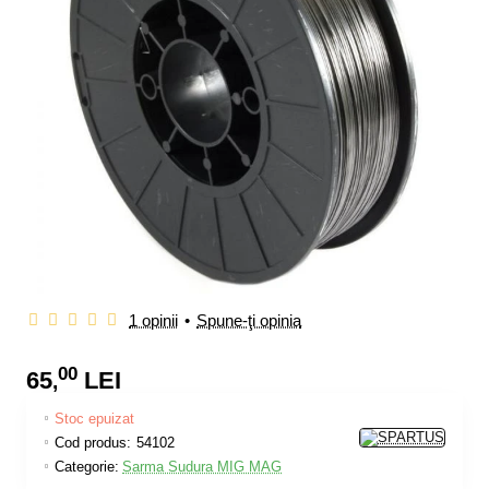
1 opinii
•
Spune-ţi opinia
00
65
LEI
,
Stoc epuizat
Cod produs:
54102
Categorie:
Sarma Sudura MIG MAG