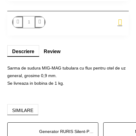
Stoc epuizat
Descriere
Review
Sarma de sudura MIG-MAG tubulara cu flux pentru otel de uz
general, grosime 0,9 mm.
Se livreaza in bobina de 1 kg.
SIMILARE
Generator RURIS Silent-Power DG15KVA 27 CP - 13 kW insonorizat, pornire electrica cu ATS inclus